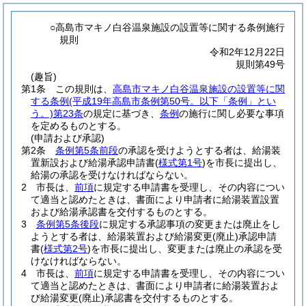
○高島市マキノ白谷温泉施設の設置等に関する条例施行
規則
令和2年12月22日
規則第49号
(趣旨)
第1条
この規則は、
高島市マキノ白谷温泉施設の設置等に関
する条例
(平成19年高島市条例第50号。以下「条例」とい
う。)
第23条
の規定に基づき、
条例
の施行に関し必要な事項
を定めるものとする。
(申請および承認)
第2条
条例第5条前段
の承認を受けようとする者は、給湯装
置新設および給湯承認申請書
(
様式第1号
)
を市長に提出し、
給湯の承認を受けなければならない。
2
市長は、
前項
に規定する申請書を受理し、その内容につい
て適当と認めたときは、書面により申請者に給湯装置設置
および給湯承認書を交付するものとする。
3
条例第5条後段
に規定する承認事項の変更または廃止をし
ようとする者は、給湯装置および給湯変更
(廃止)
承認申請
書
(
様式第2号
)
を市長に提出し、変更または廃止の承認を受
けなければならない。
4
市長は、
前項
に規定する申請書を受理し、その内容につい
て適当と認めたときは、書面により申請者に給湯装置およ
び給湯変更
(廃止)
承認書を交付するものとする。