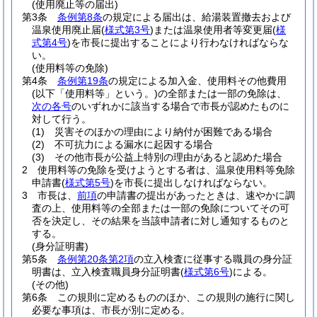
(使用廃止等の届出)
第3条
条例第8条
の規定による届出は、給湯装置撤去および
温泉使用廃止届
(
様式第3号
)
または温泉使用者等変更届
(
様
式第4号
)
を市長に提出することにより行わなければならな
い。
(使用料等の免除)
第4条
条例第19条
の規定による加入金、使用料その他費用
(以下「使用料等」という。)
の全部または一部の免除は、
次の各号
のいずれかに該当する場合で市長が認めたものに
対して行う。
(1)
災害そのほかの理由により納付が困難である場合
(2)
不可抗力による漏水に起因する場合
(3)
その他市長が公益上特別の理由があると認めた場合
2
使用料等の免除を受けようとする者は、温泉使用料等免除
申請書
(
様式第5号
)
を市長に提出しなければならない。
3
市長は、
前項
の申請書の提出があったときは、速やかに調
査の上、使用料等の全部または一部の免除についてその可
否を決定し、その結果を当該申請者に対し通知するものと
する。
(身分証明書)
第5条
条例第20条第2項
の立入検査に従事する職員の身分証
明書は、立入検査職員身分証明書
(
様式第6号
)
による。
(その他)
第6条
この規則に定めるもののほか、この規則の施行に関し
必要な事項は、市長が別に定める。