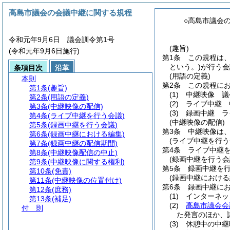
高島市議会の会議中継に関する規程
○高島市議会
令和元年9月6日 議会訓令第1号
(趣旨)
(令和元年9月6日施行)
第1条
この規程は
という。)
が行う会
条項目次
沿革
(用語の定義)
本則
第2条
この規程に
第1条
(趣旨)
(1)
中継映像 議
第2条
(用語の定義)
(2)
ライブ中継 
第3条
(中継映像の配信)
(3)
録画中継 ラ
第4条
(ライブ中継を行う会議)
(中継映像の配信)
第5条
(録画中継を行う会議)
第3条
中継映像は
第6条
(録画中継における編集)
(ライブ中継を行う
第7条
(録画中継の配信期間)
第4条
ライブ中継
第8条
(中継映像配信の中止)
(録画中継を行う会
第9条
(中継映像に関する権利)
第5条
録画中継を
第10条
(免責)
(録画中継における
第11条
(中継映像の位置付け)
第6条
録画中継に
第12条
(庶務)
(1)
インターネッ
第13条
(補足)
(2)
高島市議会会
付 則
た発言のほか、
(3)
休憩中の中継