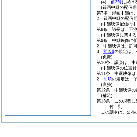
(4)
前3号
に掲げ
(録画中継の配信期
第7条
録画中継は
2
録画中継の配信
(中継映像配信の中
第8条
議長は、不
(中継映像に関する
第9条
中継映像に
2
中継映像は、許
3
前2項
の規定は、
(免責)
第10条
議会は、中
(中継映像の位置付
第11条
中継映像は
2
前項
の規定は、
(庶務)
第12条
中継映像の
(補足)
第13条
この規程に
付
則
この訓令は、公布