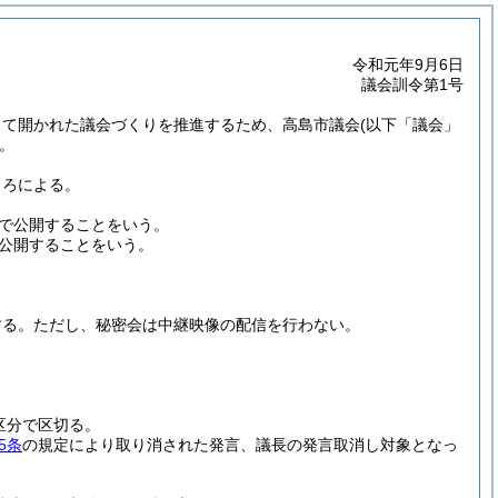
令和元年9月6日
議会訓令第1号
って開かれた議会づくりを推進するため、高島市議会
(以下「議会」
。
ころによる。
で公開することをいう。
公開することをいう。
する。
ただし、秘密会は中継映像の配信を行わない。
区分で区切る。
5条
の規定により取り消された発言、議長の発言取消し対象となっ