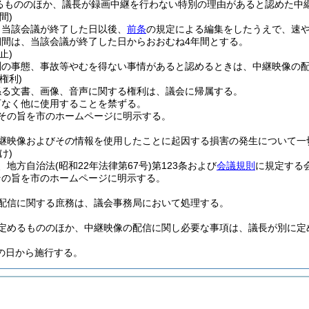
るもののほか、議長が録画中継を行わない特別の理由があると認めた中
間)
、当該会議が終了した日以後、
前条
の規定による編集をしたうえで、速
期間は、当該会議が終了した日からおおむね4年間とする。
止)
測の事態、事故等やむを得ない事情があると認めるときは、中継映像の
権利)
係る文書、画像、音声に関する権利は、議会に帰属する。
可なく他に使用することを禁ずる。
その旨を市のホームページに明示する。
継映像およびその情報を使用したことに起因する損害の発生について一
け)
、地方自治法
(昭和22年法律第67号)
第123条および
会議規則
に規定する
その旨を市のホームページに明示する。
配信に関する庶務は、議会事務局において処理する。
定めるもののほか、中継映像の配信に関し必要な事項は、議長が別に定
の日から施行する。