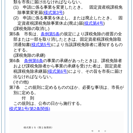
類を市長に届け出なければならない。
(1)
申請に係る事業を変更したとき。 固定資産税課税免
除事業変更届
(
様式第3号
)
(2)
申請に係る事業を休止し、または廃止したとき。 固
定資産税課税免除事業休止
(廃止)
届
(
様式第4号
)
(課税免除の取消し)
第5条
市長は、
条例第5条
の規定により課税免除の措置の全
部または一部を取り消したときは、固定資産税課税免除取
消通知書
(
様式第5号
)
により当該課税免除者に通知するもの
とする。
(課税免除の承継)
第6条
条例第6条
の事業の承継があったときは、課税免除者
および課税免除者から事業の承継を受けた者は、固定資産
税課税免除承継届
(
様式第6号
)
により、その旨を市長に届け
出なければならない。
(その他)
第7条
この規則に定めるもののほか、必要な事項は、市長が
別に定める。
付
則
この規則は、公布の日から施行する。
様式第1号
(第2条関係)