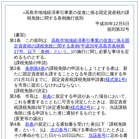
○高島市地域経済牽引事業の促進に係る固定資産税の課
税免除に関する条例施行規則
平成30年12月5日
規則第32号
(趣旨)
第1条
この規則は、
高島市地域経済牽引事業の促進に係る固
定資産税の課税免除に関する条例
(平成30年高島市条例第
27号。以下「条例」という。)
の施行に関し必要な事項を定
めるものとする。
(課税免除の申請)
第2条
条例第4条
の課税免除の申請をしようとする者は、新
たに固定資産税を課することとなる年度の初日に属する年
の1月31日までに、固定資産税課税免除申請書
(
様式第1号
)
を市長に提出しなければならない。
(課税免除の決定)
第3条
市長は、
前条
に規定する申請があった場合において、
これを審査するとともに可否を決定したときは、固定資産
税課税免除
(却下)
決定通知書
(
様式第2号
)
により、当該課税
免除に係る申請をした者に通知するものとする。
(変更等の届出)
第4条
前条
の規定による通知書を受けた者
(以下「課税免除
者」という。)
は、
次の各号
に掲げる事由が生じたときは、
その事由が生じた日から10日以内に、
当該各号
に定める書