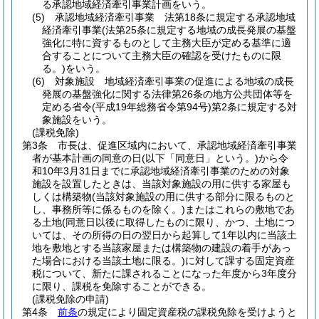
る承認地域経済牽引事業計画をいう。
(5)
承認地域経済牽引事業 法第18条に規定する承認地域
経済牽引事業
(法第25条に規定する地域の成長発展の基盤
強化に特に資するものとして主務大臣が定める基準に適
合することについて主務大臣の確認を受けたものに限
る。)
をいう。
(6)
対象施設 地域経済牽引事業の促進による地域の成長
発展の基盤強化に関する法律第26条の地方公共団体等を
定める省令
(平成19年総務省令第94号)
第2条に規定する対
象施設をいう。
(課税免除)
第3条
市長は、促進区域内において、承認地域経済牽引事業
者が基本計画の同意の日
(以下「同意日」という。)
から令
和10年3月31日までに承認地域経済牽引事業のための対象
施設を設置したときは、当該対象施設の用に供する家屋も
しくは構築物
(当該対象施設の用に供する部分に限るものと
し、事務所等に係るものを除く。)
またはこれらの敷地であ
る土地
(同意日以後に取得したものに限り、かつ、土地につ
いては、その所得の日の翌日から起算して1年以内に当該土
地を敷地とする当該家屋または構築物の建設の着手があっ
た場合における当該土地に限る。)
に対して課する固定資産
税について、新たに課されることになった年度から3年度分
に限り、課税を免除することができる。
(課税免除の申請)
第4条
前条
の規定により固定資産税の課税免除を受けようと