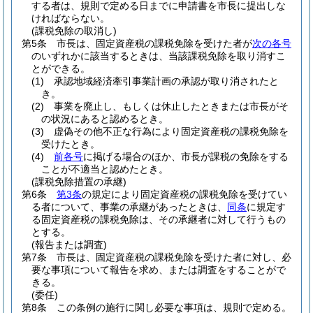
する者は、規則で定める日までに申請書を市長に提出しな
ければならない。
(課税免除の取消し)
第5条
市長は、固定資産税の課税免除を受けた者が
次の各号
のいずれかに該当するときは、当該課税免除を取り消すこ
とができる。
(1)
承認地域経済牽引事業計画の承認が取り消されたと
き。
(2)
事業を廃止し、もしくは休止したときまたは市長がそ
の状況にあると認めるとき。
(3)
虚偽その他不正な行為により固定資産税の課税免除を
受けたとき。
(4)
前各号
に掲げる場合のほか、市長が課税の免除をする
ことが不適当と認めたとき。
(課税免除措置の承継)
第6条
第3条
の規定により固定資産税の課税免除を受けてい
る者について、事業の承継があったときは、
同条
に規定す
る固定資産税の課税免除は、その承継者に対して行うもの
とする。
(報告または調査)
第7条
市長は、固定資産税の課税免除を受けた者に対し、必
要な事項について報告を求め、または調査をすることがで
きる。
(委任)
第8条
この条例の施行に関し必要な事項は、規則で定める。