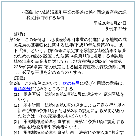
○高島市地域経済牽引事業の促進に係る固定資産税の課
税免除に関する条例
平成30年6月27日
条例第27号
(趣旨)
第1条
この条例は、地域経済牽引事業の促進による地域の成
長発展の基盤強化に関する法律
(平成19年法律第40号。以
下「法」という。)
第25条に規定する承認地域経済牽引事業
のための施設を設置した法第14条第1項に規定する承認地
域経済牽引事業者に対して行う地方税法
(昭和25年法律第
226号)
第6条第1項の規定による固定資産税の課税免除に関
し、必要な事項を定めるものとする。
(定義)
第2条
この条例において、
次の各号
に掲げる用語の意義は、
当該各号
に定めるところによる。
(1)
促進区域 法第4条第2項第1号に規定する促進区域を
いう。
(2)
基本計画 法第4条第6項の規定による同意を得た基本
計画
(法第5条第1項または第2項の規定による変更があっ
たときは、その変更後のもの)
をいう。
(3)
承認地域経済牽引事業者 法第14条第1項に規定する
承認地域経済牽引事業者をいう。
(4)
承認地域経済牽引事業計画 法第14条第2項に規定す