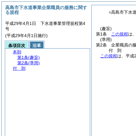
高島市下水道事業企業職員の服務に関す
る規程
○高島市下水
平成29年4月1日 下水道事業管理規程第4
(趣旨)
号
第1条
この規程
は
(平成29年4月1日施行)
(準用)
第2条
企業職員の
条項目次
沿革
付
則
本則
この規程
は、平成
第1条
(趣旨)
第2条
(準用)
付 則