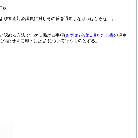
する。
よび審査対象議員に対しその旨を通知しなければならない。
と認める方法で、次に掲げる事項
(
条例第7条第1項ただし書
の規定
に付託せずに却下した旨)
について行うものとする。