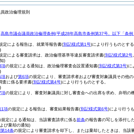
議員政治倫理規則
、
高島市議会議員政治倫理条例
(平成28年高島市条例第37号。以下「条例
規定による報告は、就業等報告書
(
別記様式第1号
)
により行うものとする
)
規定による審査請求は、政治倫理基準等違反審査請求書
(
別記様式第2号
知)
3項
の規定による通知は、政治倫理審査会設置通知書
(
別記様式第3号
)
に
)
5項
および
第6項
の規定により、審査請求者および審査対象議員その他の
調査に係る要求書
(
別記様式第4号
)
により行うものとする。
)
7項
の規定により、審査対象議員に対し審査会への出席を求め、弁明の
第1項
の規定による報告は、審査結果報告書
(
別記様式第6号
)
により行う
の規定による通知は、当該審査請求に係る
前条
の報告書の写しを添付し
よび棄却の通知)
第14条
の規定により審査請求を却下し、または棄却したときは、当該