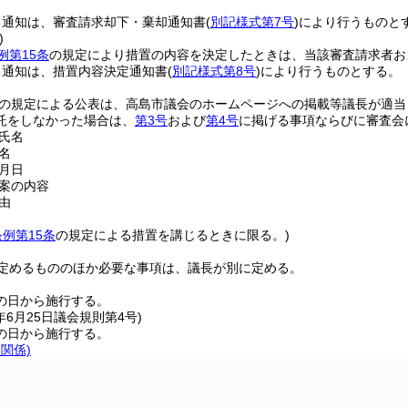
る通知は、審査請求却下・棄却通知書
(
別記様式第7号
)
により行うものと
)
例第15条
の規定により措置の内容を決定したときは、当該審査請求者お
る通知は、措置内容決定通知書
(
別記様式第8号
)
により行うものとする。
の規定による公表は、高島市議会のホームページへの掲載等議長が適当
託をしなかった場合は、
第3号
および
第4号
に掲げる事項ならびに審査会
氏名
名
月日
案の内容
由
条例第15条
の規定による措置を講じるときに限る。)
定めるもののほか必要な事項は、議長が別に定める。
の日から施行する。
年6月25日
議会規則第4号)
の日から施行する。
条関係)