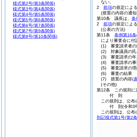
ない。
様式第2号
(第3条関係)
2
前項
の規定によ
様式第3号
(第4条関係)
(措置の内容の通知
様式第4号
(第5条関係)
第10条
議長は、
条
様式第5号
(第6条関係)
2
前項
の規定によ
様式第6号
(第7条関係)
(公表の方法)
様式第7号
(第9条関係)
第11条
条例第16条
様式第8号
(第10条関係)
により審査会に付
(1)
審査請求者の
(2)
対象議員の氏
(3)
審査請求の年
(4)
審査請求の事
(5)
審査請求の理
(6)
審査の結果
(7)
措置の内容
(
(その他)
第12条
この規則に
付
則
この規則は、公布
付
則
(令和3
この規則は、公布
別記様式第1号
(第2