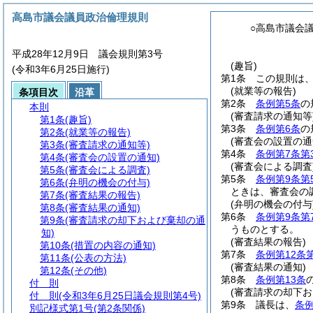
高島市議会議員政治倫理規則
○高島市議会
平成28年12月9日 議会規則第3号
(趣旨)
(令和3年6月25日施行)
第1条
この規則は
(就業等の報告)
条項目次
沿革
第2条
条例第5条
の
本則
(審査請求の通知等
第1条
(趣旨)
第3条
条例第6条
の
第2条
(就業等の報告)
(審査会の設置の通
第3条
(審査請求の通知等)
第4条
条例第7条第
第4条
(審査会の設置の通知)
(審査会による調査
第5条
(審査会による調査)
第5条
条例第9条第
第6条
(弁明の機会の付与)
ときは、審査会の
第7条
(審査結果の報告)
(弁明の機会の付与
第8条
(審査結果の通知)
第6条
条例第9条第
第9条
(審査請求の却下および棄却の通
うものとする。
知)
(審査結果の報告)
第10条
(措置の内容の通知)
第7条
条例第12条
第11条
(公表の方法)
(審査結果の通知)
第12条
(その他)
第8条
条例第13条
付 則
(審査請求の却下お
付 則
(令和3年6月25日議会規則第4号)
第9条
議長は、
条例
別記様式第1号
(第2条関係)