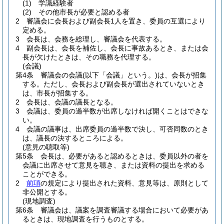
(1)
学識経験者
(2)
その他市長が必要と認める者
2
審議会に会長および副会長1人を置き、委員の互選により
定める。
3
会長は、会務を総理し、審議会を代表する。
4
副会長は、会長を補佐し、会長に事故あるとき、または会
長が欠けたときは、その職務を代理する。
(会議)
第4条
審議会の会議
(以下「会議」という。)
は、会長が招集
する。
ただし、会長および副会長が選出されていないとき
は、市長が招集する。
2
会長は、会議の議長となる。
3
会議は、委員の過半数が出席しなければ開くことはできな
い。
4
会議の議事は、出席委員の過半数で決し、可否同数のとき
は、議長の決するところによる。
(意見の聴取等)
第5条
会長は、必要があると認めるときは、委員以外の者を
会議に出席させて意見を聴き、または資料の提出を求める
ことができる。
2
前項
の規定により提出された資料、意見等は、原則として
非公開とする。
(現地調査)
第6条
審議会は、議案を調査審議する場合において必要があ
るときは、現地調査を行うものとする。