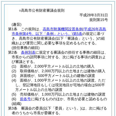
○高島市公有財産審議会規則
平成28年3月31日
規則第15号
(趣旨)
第1条
この規則は、
高島市附属機関設置条例
(平成26年高島
市条例第4号。以下「条例」という。)
第5条
の規定に基づ
き、高島市公有財産審議会
(以下「審議会」という。)
の組
織および運営に関し必要な事項を定めるものとする。
(担任事務の細目)
第2条
条例別表
に規定する審議会の担任する事務の細目は、
市長からの諮問事項に対する、次に掲げる事項の調査およ
び審議とする。
(1)
面積が、2,000平方メートル以上の土地の購入
(2)
取得価格が、2,000万円以上の土地または建物の購入
(3)
床面積が、500平方メートル以上の建物の譲渡
(4)
面積が、1,000平方メートル以上の土地の譲渡。ただ
し、登記簿地目もしくは現況地目が宅地の場合は500平
方メートル以上の土地の譲渡
(5)
売却価格が、1,000万円以上の土地または建物の譲渡
(6)
前各号
に掲げるもののほか、市長が必要と認めるもの
(組織)
第3条
審議会の委員
(以下「委員」という。)
は、次に掲げる
者のうちから市長が委嘱する。