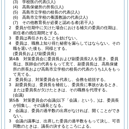
(3)
学校医の代表
(1人)
(4)
高島保健所の所長
(1人)
(5)
高島市立学校の校長の代表
(2人)
(6)
高島市立学校の養護教諭の代表
(2人)
(7)
その他教育長が必要と認める者
(若干人)
2
委員が任期中に欠けた場合における補欠の委員の任期は、
前任者の残任期間とする。
3
委員は再任されることを妨げない。
4
委員は、職務上知り得た秘密を漏らしてはならない。
その
職を退いた後も、同様とする。
(委員長および副委員長)
第4条
対策委員会に委員長および副委員長2人を置き、委員
長は、医師会の代表をもって充て、副委員長は、高島保健
所の所長および高島市立学校の校長の代表のうち1人をもっ
て充てる。
2
委員長は、対策委員会を代表し、会務を総括する。
3
副委員長は、委員長を補佐し、委員長に事故があるとき、
または委員長が欠けたときは、その職務を代理する。
(会議)
第5条
対策委員会の会議
(以下「会議」という。)
は、委員長
が招集し、その議長となる。
2
会議は、委員の過半数の出席がなければ、開くことができ
ない。
3
会議の議事は、出席した委員の過半数をもって決し、可否
同数のときは、議長の決するところによる。