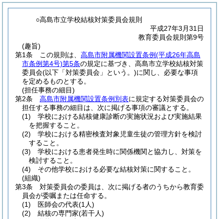
○高島市立学校結核対策委員会規則
平成27年3月31日
教育委員会規則第9号
(趣旨)
第1条
この規則は、
高島市附属機関設置条例
(平成26年高島
市条例第4号)
第5条
の規定に基づき、高島市立学校結核対策
委員会
(以下「対策委員会」という。)
に関し、必要な事項
を定めるものとする。
(担任事務の細目)
第2条
高島市附属機関設置条例別表
に規定する対策委員会の
担任する事務の細目は、次に掲げる事項の審議とする。
(1)
学校における結核健康診断の実施状況および実施結果
を把握すること。
(2)
学校における精密検査対象児童生徒の管理方針を検討
すること。
(3)
学校における患者発生時に関係機関と協力し、対策を
検討すること。
(4)
その他学校における必要な結核対策に関すること。
(組織)
第3条
対策委員会の委員は、次に掲げる者のうちから教育委
員会が委嘱または任命する。
(1)
医師会の代表
(1人)
(2)
結核の専門家
(若干人)