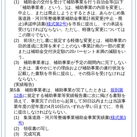
(1)
補助金の交付を受けて補助事業を行う自治会等
(以下
「補助事業者」という。)
は、補助事業の内容を変更し、
中止し、または廃止しようとするときは、あらかじめ集
落道路・河川等整備事業補助金事業計画変更
(中止・廃
止)
承認申請書
(
様式第2号
)
を市長に提出し、その承認を
受けなければならない。
ただし、軽微な変更については
この限りでない。
(2)
前項ただし書に規定する軽微な変更とは、補助事業の
目的達成に支障を来すことのない事業計画の一部の変更
または補助金交付決定額の20パーセント未満の減額をい
う。
(3)
補助事業者は、補助事業が予定の期間内に完了しない
ときは、速やかにその理由および補助事業の遂行状況を
記載した書類を市長に提出し、その指示を受けなければ
ならない。
(実績報告)
第5条
補助事業者は、補助事業が完了したときは、
規則第
12条
に規定する補助事業等実績報告書に次に掲げる書類を
添えて、事業完了の日から起算して30日以内または当該事
業年度の翌年度の4月10日のいずれか早い日までに、市長
に提出しなければならない。
(1)
集落道路・河川等整備事業補助金事業実績書
(
様式第3
号
)
(2)
領収書の写し
(3)
完成写真