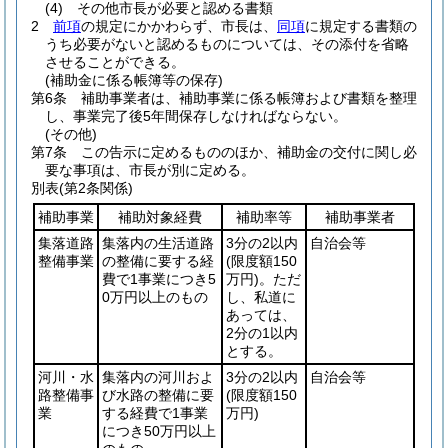
(4)
その他市長が必要と認める書類
2
前項
の規定にかかわらず、市長は、
同項
に規定する書類の
うち必要がないと認めるものについては、その添付を省略
させることができる。
(補助金に係る帳簿等の保存)
第6条
補助事業者は、補助事業に係る帳簿および書類を整理
し、事業完了後5年間保存しなければならない。
(その他)
第7条
この告示に定めるもののほか、補助金の交付に関し必
要な事項は、市長が別に定める。
別表
(第2条関係)
補助事業
補助対象経費
補助率等
補助事業者
集落道路
集落内の生活道路
3分の2以内
自治会等
整備事業
の整備に要する経
(限度額150
費で1事業につき5
万円)
。ただ
0万円以上のもの
し、私道に
あっては、
2分の1以内
とする。
河川・水
集落内の河川およ
3分の2以内
自治会等
路整備事
び水路の整備に要
(限度額150
業
する経費で1事業
万円)
につき50万円以上