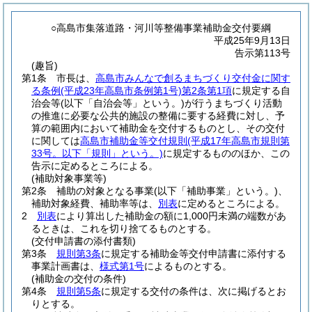
○高島市集落道路・河川等整備事業補助金交付要綱
平成25年9月13日
告示第113号
(趣旨)
第1条
市長は、
高島市みんなで創るまちづくり交付金に関す
る条例
(平成23年高島市条例第1号)
第2条第1項
に規定する自
治会等
(以下「自治会等」という。)
が行うまちづくり活動
の推進に必要な公共的施設の整備に要する経費に対し、予
算の範囲内において補助金を交付するものとし、その交付
に関しては
高島市補助金等交付規則
(平成17年高島市規則第
33号。以下「規則」という。)
に規定するもののほか、この
告示に定めるところによる。
(補助対象事業等)
第2条
補助の対象となる事業
(以下「補助事業」という。)
、
補助対象経費、補助率等は、
別表
に定めるところによる。
2
別表
により算出した補助金の額に1,000円未満の端数があ
るときは、これを切り捨てるものとする。
(交付申請書の添付書類)
第3条
規則第3条
に規定する補助金等交付申請書に添付する
事業計画書は、
様式第1号
によるものとする。
(補助金の交付の条件)
第4条
規則第5条
に規定する交付の条件は、次に掲げるとお
りとする。