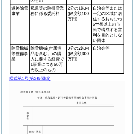
のもの
道路除雪
私道等の除排雪業
2分の1以内
自治会等または
事業
務に係る委託料
(限度額100
一定の区域に居
万円)
住するおおむね
5世帯以上の市
民で構成する営
利を目的としな
い団体
除雪機械
除雪機械
(付属備
3分の2以内
自治会等
等整備事
品を含む。)
の購
(限度額300
業
入に要する経費で
万円)
1事業につき50万
円以上のもの
様式第1号
(第3条関係)