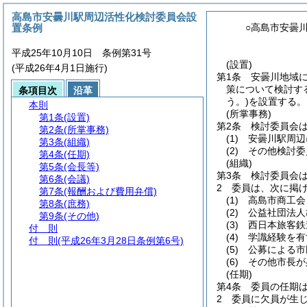
高島市安曇川駅周辺活性化検討委員会設
置条例
○高島市安曇
平成25年10月10日 条例第31号
(設置)
(平成26年4月1日施行)
第1条
安曇川地域
策について検討す
条項目次
沿革
う。)
を設置する。
本則
(所掌事務)
第1条
(設置)
第2条
検討委員会
第2条
(所掌事務)
(1)
安曇川駅周辺
第3条
(組織)
(2)
その他検討委
第4条
(任期)
(組織)
第5条
(会長等)
第3条
検討委員会は
第6条
(会議)
2
委員は、次に掲
第7条
(報酬および費用弁償)
(1)
高島市商工会
第8条
(庶務)
(2)
公益社団法人
第9条
(その他)
(3)
西日本旅客鉄
付 則
(4)
学識経験を有
付 則
(平成26年3月28日条例第6号)
(5)
公募による市
(6)
その他市長が
(任期)
第4条
委員の任期は
2
委員に欠員が生