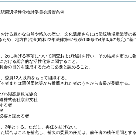
川駅周辺活性化検討委員会設置条例
における豊かな自然や悠久の歴史、文化遺産さらには伝統地場産業等の各
るため、地方自治法
(昭和22年法律第67号)
第138条の4第3項の規定に
は、次に掲げる事項について調査および検討を行い、その結果を市長に
における総合的な活性化策に関すること。
員会の目的を達成するために必要と認めること。
、委員12人以内をもって組織する。
げる者または関係団体等から推薦された者のうちから市長が委嘱する。
びわ湖高島観光協会
道株式会社京都支社
する者
民
必要と認める者
、2年とする。
ただし、再任を妨げない。
じた場合はこれを補充し、補欠の委員の任期は、前任者の残任期間とす