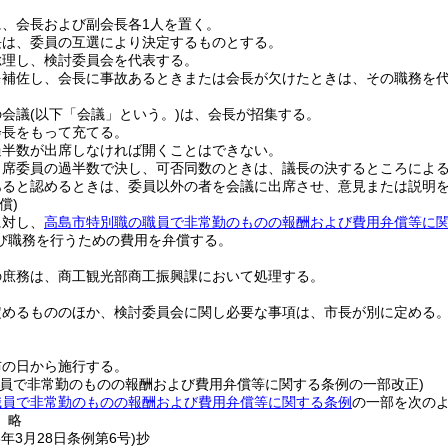
に、会長および副会長各1人を置く。
長は、委員の互選により決定するものとする。
総理し、検討委員会を代表する。
を補佐し、会長に事故あるときまたは会長が欠けたときは、その職務を
の会議
(以下「会議」という。)
は、会長が招集する。
会長をもって充てる。
過半数が出席しなければ開くことはできない。
出席委員の過半数で決し、可否同数のときは、議長の決するところによ
あると認めるときは、委員以外の者を会議に出席させ、意見または説明
償)
に対し、
高島市特別職の職員で非常勤のものの報酬および費用弁償等に
び職務を行うための費用を弁償する。
の庶務は、商工観光部商工振興課において処理する。
定めるもののほか、検討委員会に関し必要な事項は、市長が別に定める
布の日から施行する。
職員で非常勤のものの報酬および費用弁償等に関する条例の一部改正)
職員で非常勤のものの報酬および費用弁償等に関する条例
の一部を次の
〕略
6年3月28日
条例第6号)
抄