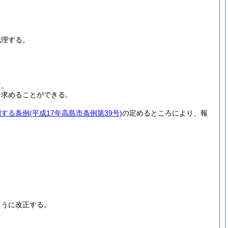
代理する。
る。
を求めることができる。
関する条例
(平成17年高島市条例第39号)
の定めるところにより、報
。
ように改正する。