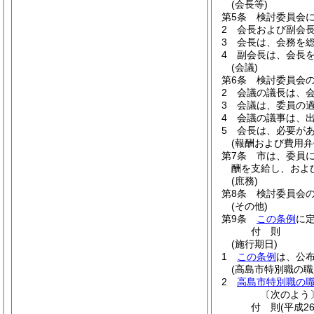
(会長等)
第5条
検討委員会
2
会長および副会
3
会長は、会務を
4
副会長は、会長
(会議)
第6条
検討委員会
2
会議の議長は、
3
会議は、委員の
4
会議の議事は、
5
会長は、必要が
(報酬および費用弁
第7条
市は、委員
酬を支給し、およ
(庶務)
第8条
検討委員会
(その他)
第9条
この条例
に
付
則
(施行期日)
1
この条例
は、公
(高島市特別職の
2
高島市特別職の
〔次のよう
付
則
(平成2