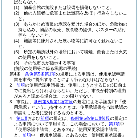
ばならない。
(1)
物産会館の施設または設備を損傷しないこと。
(2)
他の入館者に危害または迷惑を及ぼす行為をしないこ
と。
(3)
あらかじめ市長の承認を受けた場合のほか、危険物の
持ち込み、物品の販売、飲食物の提供、ポスターの貼付
等をしないこと。
(4)
施設等に陳列された展示物等に許可なく触れないこ
と。
(5)
所定の場所以外の場所において喫煙、飲食または火気
の使用をしないこと。
(6)
その他市長が指示する事項
(施設の使用等に係る承認の手続)
第4条
条例第5条第1項
の規定による申請は、使用承認申請
書を市長に提出することにより行わなければならない。
2
前項
の使用承認申請書は、使用しようとする日の3日前ま
でに提出しなければならない。
ただし、市長が特別の理由
があると認める場合は、この限りでない。
3
市長は、
条例第5条第1項前段
の規定による承認
(以下「使
用承認」という。)
をするときは、使用承認書を当該承認の
申請をした者に交付するものとする。
4
第1項
および
前項
の規定は、
条例第5条第1項後段
の規定に
よる申請について準用する。
この場合において、
第1項
中
「使用承認申請書」とあるのは「使用変更承認申請書」
と、
前項
中「使用承認書」とあるのは「使用変更承認書」