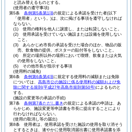
と読み替えるものとする。
(使用者の遵守事項)
第5条
条例第5条第1項
の規定による承認を受けた者
(以下
「使用者」という。)
は、次に掲げる事項を遵守しなければ
ならない。
(1)
使用の権利を他人に譲渡し、または転貸しないこと。
(2)
使用承認を受けていない施設または設備を使用しない
こと。
(3)
あらかじめ市長の承認を受けた場合のほか、物品の販
売、飲食物の提供、ポスターの貼付等をしないこと。
(4)
所定の場所以外の場所において喫煙、飲食または火気
の使用をしないこと。
(5)
その他市長が指示する事項
(使用料の減免)
第6条
条例第6条第4項
に規定する使用料の減額または免除
については、
高島市公の施設に係る使用料の減額および免
除に関する規則
(平成27年高島市規則第50号)
によるものと
する。
(施設の変更等の承認の手続)
第7条
条例第7条ただし書き
の規定による承認の申請は、あ
らかじめ、施設変更等申請書を市長に提出することにより
行わなければならない。
(使用の取消し等の届出)
第8条
使用者は、使用承認を受けた施設の使用を取り消そう
とするときは、速やかに使用取消届出書に使用承認書を添