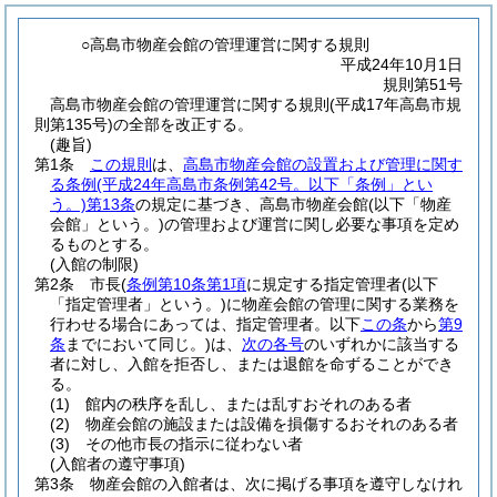
○高島市物産会館の管理運営に関する規則
平成24年10月1日
規則第51号
高島市物産会館の管理運営に関する規則(平成17年高島市規
則第135号)の全部を改正する。
(趣旨)
第1条
この規則
は、
高島市物産会館の設置および管理に関す
る条例
(平成24年高島市条例第42号。以下「条例」とい
う。)
第13条
の規定に基づき、高島市物産会館
(以下「物産
会館」という。)
の管理および運営に関し必要な事項を定め
るものとする。
(入館の制限)
第2条
市長
(
条例第10条第1項
に規定する指定管理者
(以下
「指定管理者」という。)
に物産会館の管理に関する業務を
行わせる場合にあっては、指定管理者。以下
この条
から
第9
条
までにおいて同じ。)
は、
次の各号
のいずれかに該当する
者に対し、入館を拒否し、または退館を命ずることができ
る。
(1)
館内の秩序を乱し、または乱すおそれのある者
(2)
物産会館の施設または設備を損傷するおそれのある者
(3)
その他市長の指示に従わない者
(入館者の遵守事項)
第3条
物産会館の入館者は、次に掲げる事項を遵守しなけれ