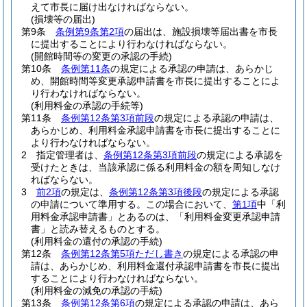
えて市長に届け出なければならない。
(損壊等の届出)
第9条
条例第9条第2項
の届出は、施設損壊等届出書を市長
に提出することにより行わなければならない。
(開館時間等の変更の承認の手続)
第10条
条例第11条
の規定による承認の申請は、あらかじ
め、開館時間等変更承認申請書を市長に提出することによ
り行わなければならない。
(利用料金の承認の手続等)
第11条
条例第12条第3項前段
の規定による承認の申請は、
あらかじめ、利用料金承認申請書を市長に提出することに
より行わなければならない。
2
指定管理者は、
条例第12条第3項前段
の規定による承認を
受けたときは、当該承認に係る利用料金の額を周知しなけ
ればならない。
3
前2項
の規定は、
条例第12条第3項後段
の規定による承認
の申請について準用する。
この場合において、
第1項
中「利
用料金承認申請書」とあるのは、「利用料金変更承認申請
書」と読み替えるものとする。
(利用料金の還付の承認の手続)
第12条
条例第12条第5項ただし書き
の規定による承認の申
請は、あらかじめ、利用料金還付承認申請書を市長に提出
することにより行わなければならない。
(利用料金の減免の承認の手続)
第13条
条例第12条第6項
の規定による承認の申請は、あら