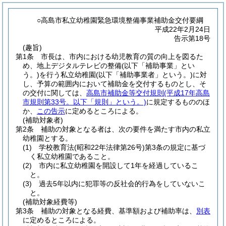
○高島市私立幼稚園緊急環境整備事業補助金交付要綱
平成22年2月24日
告示第18号
(趣旨)
第1条
市長は、市内における幼児教育の質の向上を図るた
め、地上デジタルテレビの整備
(以下「補助事業」とい
う。)
を行う私立幼稚園
(以下「補助事業者」という。)
に対
し、予算の範囲内において補助金を交付するものとし、そ
の交付に関しては、
高島市補助金等交付規則
(平成17年高島
市規則第33号。以下「規則」という。)
に規定するもののほ
か、
この告示
に定めるところによる。
(補助対象者)
第2条
補助の対象となる者は、次の要件を満たす市内の私立
幼稚園とする。
(1)
学校教育法
(昭和22年法律第26号)
第3条の規定に基づ
く私立幼稚園であること。
(2)
市内に私立幼稚園を開設して1年を経過しているこ
と。
(3)
過去5年以内に犯罪等の反社会的行為をしていないこ
と。
(補助対象経費等)
第3条
補助の対象となる経費、基準額および補助率は、
別表
に定めるところによる。