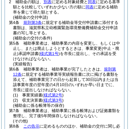
2
補助金の額は、
別表
に定める対象経費と
同表
に定める基準
額とを比較していずれか少ない方の額に
同表
に定める補助
率を乗じて得た額とする。
(補助金の交付申請)
第4条
規則第3条
に規定する補助金等交付申請書に添付する
書類は、滋賀県私立幼稚園緊急環境整備費補助金交付申請
書の写し等とする。
(補助金の交付の条件)
第5条
補助事業者は、補助事業の内容を変更し、もしくは中
止し、または廃止しようとするときは、事業変更
(中止・廃
止)
承認申請書
(
様式第1号
)
を市長に提出し、その承認を受
けなければならない。
(実績報告)
第6条
補助事業者は、補助事業が完了したときは、
規則第
12条
に規定する補助事業等実績報告書に次に掲げる書類を
添えて、補助事業完了の日から起算して30日以内または当
該事業年度の翌年度の4月10日のいずれか早い日までに、
市長に提出しなければならない。
(1)
事業実績書
(
様式第2号
)
(2)
収支決算書
(
様式第3号
)
(補助金に係る帳簿等の保存)
第7条
補助事業者は、補助事業に係る帳簿および証拠書類を
整理し、完了後5年間保存しなければならない。
(その他)
第8条
この告示
に定めるもののほか、補助金の交付に関し必