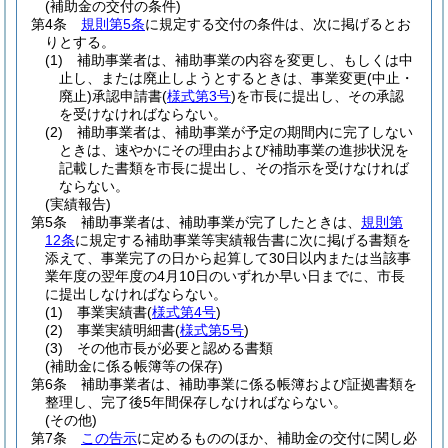
(補助金の交付の条件)
第4条
規則第5条
に規定する交付の条件は、次に掲げるとお
りとする。
(1)
補助事業者は、補助事業の内容を変更し、もしくは中
止し、または廃止しようとするときは、事業変更
(中止・
廃止)
承認申請書
(
様式第3号
)
を市長に提出し、その承認
を受けなければならない。
(2)
補助事業者は、補助事業が予定の期間内に完了しない
ときは、速やかにその理由および補助事業の進捗状況を
記載した書類を市長に提出し、その指示を受けなければ
ならない。
(実績報告)
第5条
補助事業者は、補助事業が完了したときは、
規則第
12条
に規定する補助事業等実績報告書に次に掲げる書類を
添えて、事業完了の日から起算して30日以内または当該事
業年度の翌年度の4月10日のいずれか早い日までに、市長
に提出しなければならない。
(1)
事業実績書
(
様式第4号
)
(2)
事業実績明細書
(
様式第5号
)
(3)
その他市長が必要と認める書類
(補助金に係る帳簿等の保存)
第6条
補助事業者は、補助事業に係る帳簿および証拠書類を
整理し、完了後5年間保存しなければならない。
(その他)
第7条
この告示
に定めるもののほか、補助金の交付に関し必