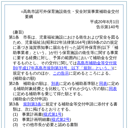
○高島市認可外保育施設衛生・安全対策事業補助金交付
要綱
平成20年8月1日
告示第140号
(趣旨)
第1条
市長は、児童福祉施設における衛生および安全を図る
ため、児童福祉法
(昭和22年法律第164号)
第59条の2の規定
に基づき滋賀県知事に届出を行った認可外保育所
(以下「補
助事業者」という。)
が行う保育施設の衛生等に関する事業
に要する経費に対し、予算の範囲内において補助金を交付
するものとし、その交付に関しては
高島市補助金等交付規
則
(平成17年高島市規則第33号。以下「規則」という。)
に
規定するもののほか、
この告示
に定めるところによる。
(補助金の額)
第2条
補助金の額は、
別表
に定める補助基準額と
同表
に定め
る補助対象経費とを比較していずれか少ない方の額に
同表
に定める補助率を乗じて得た額とする。
(補助金の交付申請)
第3条
規則第3条
に規定する補助金等交付申請に添付する書
類は、次に掲げるとおりとする。
(1)
事業計画書
(
様式第1号
)
(2)
事業計画明細書
(
様式第2号
)
(3)
その他市長が必要と認める書類