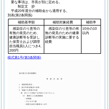
要な事項は、市長が別に定める。
制定文
抄
平成20年度分の補助金から適用する。
別表
(第2条関係)
補助基準額
補助対象経費
補助率
感染症のり患等の
感染症のり患等の有
10分の10
有無の発見のため、
無の発見のための健康
以内
健康診断等を受診し
診断等の実施に要する
た保育士および調理
経費
担当職員1人につき4,
200円
様式第1号
(第3条関係)