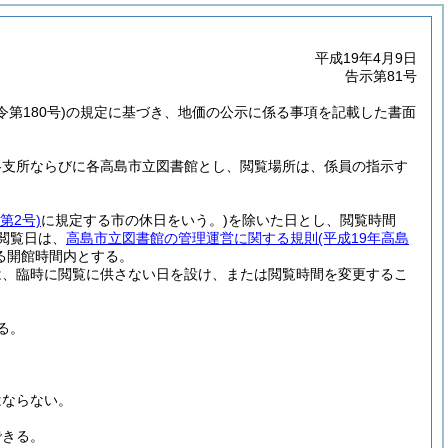
平成19年4月9日
告示第81号
令第180号)
の規定に基づき、地価の公示に係る事項を記載した書面
各支所ならびに各高島市立図書館とし、閲覧場所は、係員の指示す
第2号)
に規定する市の休日をいう。)
を除いた日とし、閲覧時間
閲覧日は、
高島市立図書館の管理運営に関する規則
(平成19年高島
る開館時間内とする。
は、臨時に閲覧に供さない日を設け、または閲覧時間を変更するこ
る。
はならない。
できる。