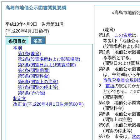
高島市地価公示図書閲覧要綱
○高島市地価
平成19年4月9日 告示第81号
(趣旨)
(平成20年4月1日施行)
第1条
この告示
は
等
(以下「地価公示
条項目次
沿革
(設置場所および閲
本則
第2条
地価公示図
第1条
(趣旨)
る場所とする。
第2条
(設置場所および閲覧場所)
(閲覧日および閲覧
第3条
(閲覧日および閲覧時間)
第3条
地価公示図
第4条
(閲覧期間)
は、午前9時から
第5条
(閲覧料金)
市教育委員会規則第
第6条
(閲覧上の注意)
2
前項
の規定にか
第7条
(閲覧の停止等)
とができる。
この
第8条
(その他)
(閲覧期間)
制定文
第4条
地価公示図
改正文
(平成20年4月1日告示第60号)
(閲覧料金)
第5条
地価公示図
(閲覧上の注意)
第6条
地価公示図
(閲覧の停止等)
第7条
市長は、
次