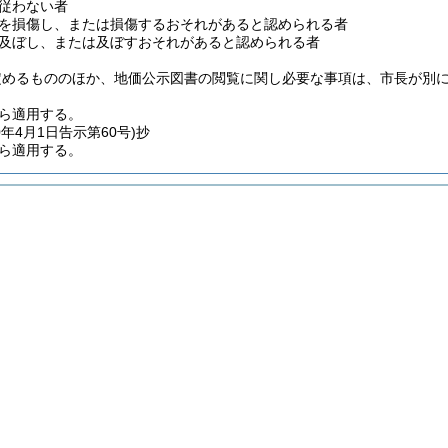
従わない者
を損傷し、または損傷するおそれがあると認められる者
及ぼし、または及ぼすおそれがあると認められる者
定めるもののほか、地価公示図書の閲覧に関し必要な事項は、市長が別
から適用する。
0年4月1日
告示第60号)
抄
から適用する。