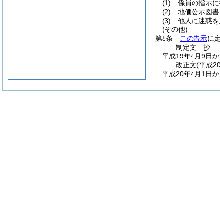
(1)
係員の指示に
(2)
地価公示図書
(3)
他人に迷惑を
(その他)
第8条
この告示
に
制定文
抄
平成19年4月9日
改正文
(平成2
平成20年4月1日