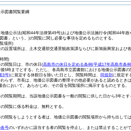
公示図書閲覧要綱
、地価公示法
(昭和44年法律第49号)
および地価公示法施行令
(昭和44年政
図書」という。)
の閲覧に関し必要な事項を定めるものとする。
覧場所)
書の設置場所は、土木交通部交通景観政策課ならびに新旭振興室および
時間)
書の閲覧日は、市の休日
(
高島市の休日を定める条例
(平成17年高島市条例
午後5時までとする。
ただし、各高島市立図書館における地価公示図書の
3号)
に規定する休館日を除いた日とし、閲覧時間は、
同規則
に規定す
かわらず、市長は、地価公示図書の整理その他必要があると認めるとき
場合において、あらかじめ、その旨を閲覧場所に掲示するものとする。
書の閲覧期間は、当該地価公示図書を一般の閲覧に供した日から3年とす
書の閲覧に係る料金は、無料とする。
書の閲覧をしようとする者は、地価公示図書の閲覧場所から持ち出して
の各号
のいずれかに該当する者の閲覧を停止し、または禁止することが