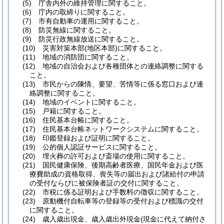
(5)
庁舎内外の維持管理に関すること。
(6)
庁内の取締りに関すること。
(7)
市有自動車の運用に関すること。
(8)
防災無線に関すること。
(9)
防災行政無線放送に関すること。
(10)
災害対策本部
(地区本部)
に関すること。
(11)
地域の消防団に関すること。
(12)
地域の自治会および各種団体との連絡調整に関する
こと。
(13)
市民からの陳情、要望、苦情等に係る窓口および連
絡調整に関すること。
(14)
地域のイベントに関すること。
(15)
戸籍に関すること。
(16)
住民基本台帳に関すること。
(17)
住民基本台帳ネットワークシステムに関すること。
(18)
印鑑登録および証明に関すること。
(19)
公的個人認証サービスに関すること。
(20)
埋火葬の許可および斎場の使用に関すること。
(21)
国民健康保険、後期高齢者医療、国民年金および医
療費助成の資格取得、喪失等の届出および諸給付の申請
の受付ならびに被保険者証の交付に関すること。
(22)
市税に係る証明および手数料の徴収に関すること。
(23)
原動機付自転車等の登録等の受付および標識の交付
に関すること。
(24)
歳入歳出現金、歳入歳出外現金
(現金に代えて納付さ