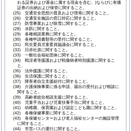
れる証券および基金に属する現金を含む。)
ならびに有価
証券の出納および保管に関すること。
(25)
交通安全思想の普及および啓発に関すること。
(26)
交通安全施設の窓口対応に関すること。
(27)
防雪事業および除雪に関すること。
(28)
水防に関すること。
(29)
各種相談業務に関すること。
(30)
各種申請書類等の受付に関すること。
(31)
民生委員児童委員協議会に関すること。
(32)
日赤社資に関すること。
(33)
一般社会福祉団体に関すること。
(34)
戦没者等援護および戦傷病者特別援護に関するこ
と。
(35)
法外援護に関すること。
(36)
生活保護に関すること。
(37)
障害者自立支援給付に関すること。
(38)
介護保険事業に係る申請、届出の受付および相談に
関すること。
(39)
高齢者総合相談支援に関すること。
(40)
児童手当および児童扶養手当に関すること。
(41)
幼稚園、保育園および認定こども園に関すること。
(42)
各種保健事業に関すること。
(43)
各保健センターおよび老人福祉センターの施設管理
に関すること。
(44)
市営バスの運行に関すること。