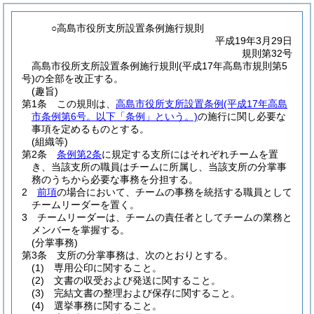
○高島市役所支所設置条例施行規則
平成19年3月29日
規則第32号
高島市役所支所設置条例施行規則(平成17年高島市規則第5
号)の全部を改正する。
(趣旨)
第1条
この規則は、
高島市役所支所設置条例
(平成17年高島
市条例第6号。以下「条例」という。)
の施行に関し必要な
事項を定めるものとする。
(組織等)
第2条
条例第2条
に規定する支所にはそれぞれチームを置
き、当該支所の職員はチームに所属し、当該支所の分掌事
務のうちから必要な事務を分担する。
2
前項
の場合において、チームの事務を統括する職員として
チームリーダーを置く。
3
チームリーダーは、チームの責任者としてチームの業務と
メンバーを掌握する。
(分掌事務)
第3条
支所の分掌事務は、次のとおりとする。
(1)
専用公印に関すること。
(2)
文書の収受および発送に関すること。
(3)
完結文書の整理および保存に関すること。
(4)
選挙事務に関すること。