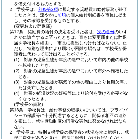
を備え付けるものとする。
2
学校長は、
前条第2項
に規定する奨励費の給付事務が終了
したときは、速やかに
前項
の個人給付明細書を市長に提出
し、その確認を受けるものとする。
(変更および辞退届)
第12条
奨励費の給付の決定を受けた者は、
次の各号
のいず
れかに該当するに至ったときは、直ちに変更届または辞退
届を学校長を経由し、市長に提出しなければならない。
た
だし、特別な理由により届出が困難な場合は、学校長が保
護者に代わって届け出ることができる。
(1)
対象の児童生徒が年度の途中において市内の他の学校
へ転校したとき。
(2)
対象の児童生徒が年度の途中において市外へ転校した
とき。
(3)
対象の児童生徒が病気その他の理由により長期欠席ま
たは死亡したとき。
(4)
世帯の経済状況の好転等により給付を受ける必要がな
くなったとき。
(学校長の責務)
第13条
学校長は、給付事務の取扱いについては、プライバ
シーの保護等に十分配慮するとともに、関係者相互の連絡
を密にし、就学奨励制度の円滑な実施に努めなければなら
ない。
2
学校長は、特別支援学級の保護者の状況を常に把握し、状
況に変化があるときは、市長に報告しなければならない。