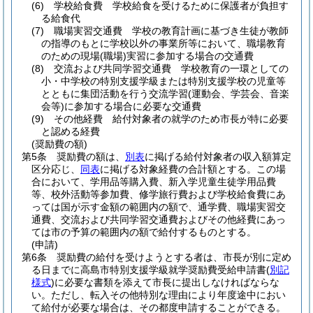
(6)
学校給食費 学校給食を受けるために保護者が負担す
る給食代
(7)
職場実習交通費 学校の教育計画に基づき生徒が教師
の指導のもとに学校以外の事業所等において、職場教育
のための現場
(職場)
実習に参加する場合の交通費
(8)
交流および共同学習交通費 学校教育の一環としての
小・中学校の特別支援学級または特別支援学校の児童等
とともに集団活動を行う交流学習
(運動会、学芸会、音楽
会等)
に参加する場合に必要な交通費
(9)
その他経費 給付対象者の就学のため市長が特に必要
と認める経費
(奨励費の額)
第5条
奨励費の額は、
別表
に掲げる給付対象者の収入額算定
区分応じ、
同表
に掲げる対象経費の合計額とする。
この場
合において、学用品等購入費、新入学児童生徒学用品費
等、校外活動等参加費、修学旅行費および学校給食費にあ
っては国が示す金額の範囲内の額で、通学費、職場実習交
通費、交流および共同学習交通費およびその他経費にあっ
ては市の予算の範囲内の額で給付するものとする。
(申請)
第6条
奨励費の給付を受けようとする者は、市長が別に定め
る日までに高島市特別支援学級就学奨励費受給申請書
(
別記
様式
)
に必要な書類を添えて市長に提出しなければならな
い。
ただし、転入その他特別な理由により年度途中におい
て給付が必要な場合は、その都度申請することができる。