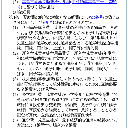
(2)
高島市就学援助費給付要綱
(平成19年高島市告示第50
号)
に基づく就学援助
(対象経費)
第4条
奨励費の給付の対象となる経費は、
次の各号
に掲げる
区分に応じ、
当該各号
に掲げるとおりとする。
(1)
学用品等購入費 児童生徒の所持に係る物品で、各教
科および特別活動の学習に必要とされる学用品
(実験およ
び実習材料を含む。)
の購入費、ならびに第2学年以上の
児童生徒が通学のために通常必要とする通学用品
(通学用
靴、雨靴、雨がさ、上ばき、帽子等)
の購入費
(2)
新入学児童生徒学用品費等 新入学児童生徒
(年度当
初に就学援助費の給付対象として認定された児童生徒に
限る。)
が通常必要とする学用品または通学用品
(ランド
セル、カバン、通学用服、通学用靴、雨靴、雨がさ、上
ばき、帽子等)
の購入費
(3)
校外活動等参加費
(宿泊を伴うものを除く。)
児童生
徒が学校行事として校外活動に参加するために直接必要
な交通費および見学料
(4)
修学旅行費 児童生徒が小学校または中学校を通じて
それぞれ1回参加する修学旅行に要する経費のうち、修学
旅行に直接必要な交通費、宿泊費、見学料ならびに修学
旅行に直接必要な経費として均一に負担することとなる
記念写真代、医薬品および旅行傷害保険料
(5)
通学費 児童生徒が、最も経済的な通常の経路および
方法により通学する場合の交通費