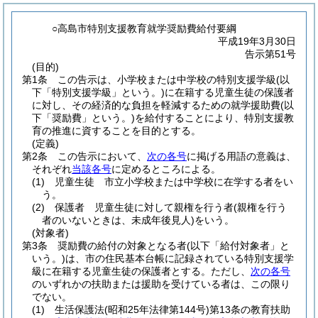
○高島市特別支援教育就学奨励費給付要綱
平成19年3月30日
告示第51号
(目的)
第1条
この告示は、小学校または中学校の特別支援学級
(以
下「特別支援学級」という。)
に在籍する児童生徒の保護者
に対し、その経済的な負担を軽減するための就学援助費
(以
下「奨励費」という。)
を給付することにより、特別支援教
育の推進に資することを目的とする。
(定義)
第2条
この告示において、
次の各号
に掲げる用語の意義は、
それぞれ
当該各号
に定めるところによる。
(1)
児童生徒 市立小学校または中学校に在学する者をい
う。
(2)
保護者 児童生徒に対して親権を行う者
(親権を行う
者のいないときは、未成年後見人)
をいう。
(対象者)
第3条
奨励費の給付の対象となる者
(以下「給付対象者」と
いう。)
は、市の住民基本台帳に記録されている特別支援学
級に在籍する児童生徒の保護者とする。
ただし、
次の各号
のいずれかの扶助または援助を受けている者は、この限り
でない。
(1)
生活保護法
(昭和25年法律第144号)
第13条の教育扶助