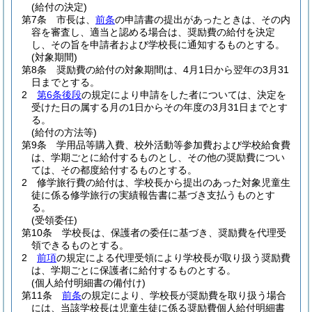
(給付の決定)
第7条
市長は、
前条
の申請書の提出があったときは、その内
容を審査し、適当と認める場合は、奨励費の給付を決定
し、その旨を申請者および学校長に通知するものとする。
(対象期間)
第8条
奨励費の給付の対象期間は、4月1日から翌年の3月31
日までとする。
2
第6条後段
の規定により申請をした者については、決定を
受けた日の属する月の1日からその年度の3月31日までとす
る。
(給付の方法等)
第9条
学用品等購入費、校外活動等参加費および学校給食費
は、学期ごとに給付するものとし、その他の奨励費につい
ては、その都度給付するものとする。
2
修学旅行費の給付は、学校長から提出のあった対象児童生
徒に係る修学旅行の実績報告書に基づき支払うものとす
る。
(受領委任)
第10条
学校長は、保護者の委任に基づき、奨励費を代理受
領できるものとする。
2
前項
の規定による代理受領により学校長が取り扱う奨励費
は、学期ごとに保護者に給付するものとする。
(個人給付明細書の備付け)
第11条
前条
の規定により、学校長が奨励費を取り扱う場合
には、当該学校長は児童生徒に係る奨励費個人給付明細書