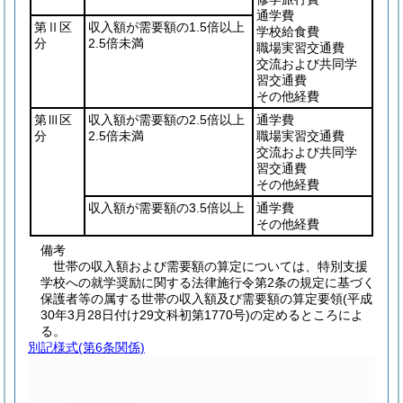
通学費
第Ⅱ区
収入額が需要額の1.5倍以上
学校給食費
分
2.5倍未満
職場実習交通費
交流および共同学
習交通費
その他経費
第Ⅲ区
収入額が需要額の2.5倍以上
通学費
分
2.5倍未満
職場実習交通費
交流および共同学
習交通費
その他経費
収入額が需要額の3.5倍以上
通学費
その他経費
備考
世帯の収入額および需要額の算定については、特別支援
学校への就学奨励に関する法律施行令第2条の規定に基づく
保護者等の属する世帯の収入額及び需要額の算定要領(平成
30年3月28日付け29文科初第1770号)の定めるところによ
る。
別記様式
(第6条関係)