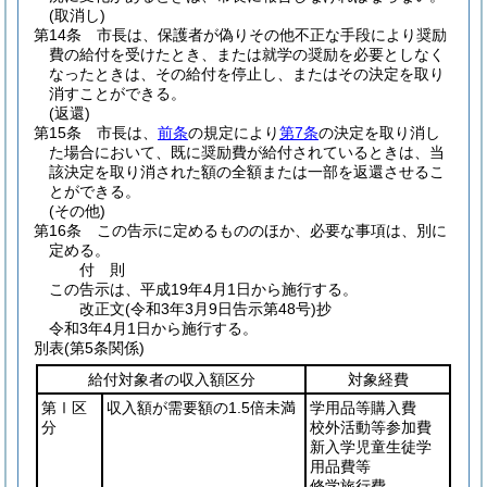
(取消し)
第14条
市長は、保護者が偽りその他不正な手段により奨励
費の給付を受けたとき、または就学の奨励を必要としなく
なったときは、その給付を停止し、またはその決定を取り
消すことができる。
(返還)
第15条
市長は、
前条
の規定により
第7条
の決定を取り消し
た場合において、既に奨励費が給付されているときは、当
該決定を取り消された額の全額または一部を返還させるこ
とができる。
(その他)
第16条
この告示に定めるもののほか、必要な事項は、別に
定める。
付
則
この告示は、平成19年4月1日から施行する。
改正文
(令和3年3月9日
告示第48号)
抄
令和3年4月1日から施行する。
別表
(第5条関係)
給付対象者の収入額区分
対象経費
第Ⅰ区
収入額が需要額の1.5倍未満
学用品等購入費
分
校外活動等参加費
新入学児童生徒学
用品費等
修学旅行費