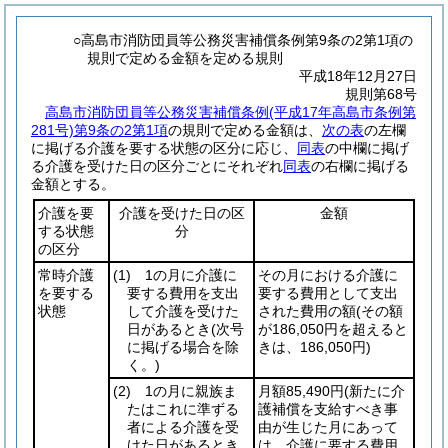
○高島市消防団員等公務災害補償条例第9条の2第1項の
規則で定める金額を定める規則
平成18年12月27日
規則第68号
高島市消防団員等公務災害補償条例
(平成17年高島市条例第
281号)
第9条の2第1項
の規則で定める金額は、
次の表
の左欄
に掲げる介護を要する状態の区分に応じ、
同表
の中欄に掲げ
る介護を受けた日の区分ごとにそれぞれ
同表
の右欄に掲げる
金額とする。
介護を要
介護を受けた日の区
金額
する状態
分
の区分
常時介護
(1)
1の月に介護に
その月における介護に
を要する
要する費用を支出
要する費用として支出
状態
して介護を受けた
された費用の額
(その額
日があるとき
(次号
が186,050円を超えると
に掲げる場合を除
きは、186,050円)
く。)
(2)
1の月に親族ま
月額85,490円
(新たに介
たはこれに準ずる
護補償を支給すべき事
者による介護を受
由が生じた月にあって
けた日があるとき
は、介護に要する費用