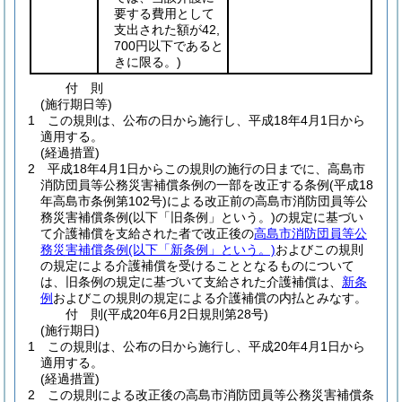
要する費用として
支出された額が42,
700円以下であると
きに限る。)
付
則
(施行期日等)
1
この規則は、公布の日から施行し、平成18年4月1日から
適用する。
(経過措置)
2
平成18年4月1日からこの規則の施行の日までに、高島市
消防団員等公務災害補償条例の一部を改正する条例
(平成18
年高島市条例第102号)
による改正前の高島市消防団員等公
務災害補償条例
(以下「旧条例」という。)
の規定に基づい
て介護補償を支給された者で改正後の
高島市消防団員等公
務災害補償条例
(以下「新条例」という。)
およびこの規則
の規定による介護補償を受けることとなるものについて
は、旧条例の規定に基づいて支給された介護補償は、
新条
例
およびこの規則の規定による介護補償の内払とみなす。
付
則
(平成20年6月2日
規則第28号)
(施行期日)
1
この規則は、公布の日から施行し、平成20年4月1日から
適用する。
(経過措置)
2
この規則による改正後の高島市消防団員等公務災害補償条