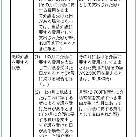
(その月に介護に要
として支出された額)
する費用を支出し
て介護を受けた日
がある場合にあっ
ては、当該介護に
要する費用として
支出された額が85,
490円以下であると
きに限る。)
随時介護
(1)
1の月に介護に
その月における介護に
を要する
要する費用を支出
要する費用として支出
状態
して介護を受けた
された費用の額
(その額
日があるとき
(次号
が92,980円を超えると
に掲げる場合を除
きは、92,980円)
く。)
(2)
1の月に親族ま
月額42,700円
(新たに介
たはこれに準ずる
護補償を支給すべき事
者による介護を受
由が生じた月にあって
けた日があるとき
は、介護に要する費用
(その月に介護に要
として支出された額)
する費用を支出し
て介護を受けた日
がある場合にあっ
ては、当該介護に