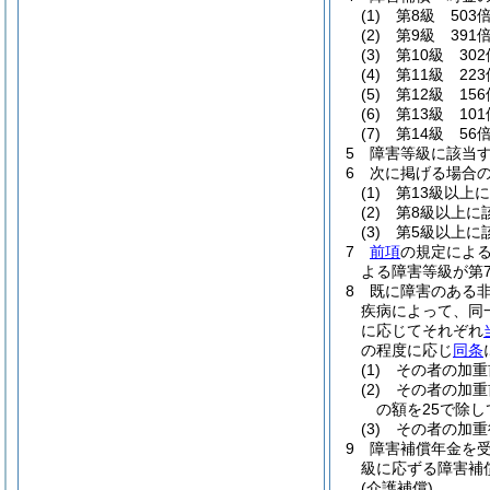
(1)
第8級 503
(2)
第9級 391
(3)
第10級 302
(4)
第11級 223
(5)
第12級 156
(6)
第13級 101
(7)
第14級 56
5
障害等級に該当
6
次に掲げる場合
(1)
第13級以上
(2)
第8級以上に
(3)
第5級以上に
7
前項
の規定によ
よる障害等級が第
8
既に障害のある
疾病によって、同
に応じてそれぞれ
の程度に応じ
同条
(1)
その者の加重
(2)
その者の加重
の額を25で除
(3)
その者の加重
9
障害補償年金を
級に応ずる障害補
(介護補償)