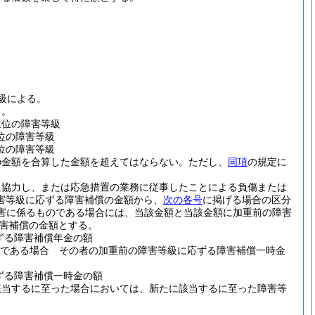
級による。
る。
上位の障害等級
位の障害等級
位の障害等級
の金額を合算した金額を超えてはならない。
ただし、
同項
の規定に
に協力し、または応急措置の業務に従事したことによる負傷または
害等級に応ずる障害補償の金額から、
次の各号
に掲げる場合の区分
害に係るものである場合には、当該金額と当該金額に加重前の障害
害補償の金額とする。
ずる障害補償年金の額
上である場合 その者の加重前の障害等級に応ずる障害補償一時金
ずる障害補償一時金の額
該当するに至った場合においては、新たに該当するに至った障害等