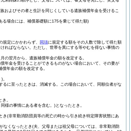
び兄弟姉妹の順序とし、父母については、養父母を先にし、実父母
遺族およびその者と生計を同じくしている遺族補償年金を受けるこ
ある場合には、補償基礎額に175を乗じて得た額)
の規定にかかわらず、
同項
に規定する額をその人数で除して得た額
なければならない。
ただし、世帯を異にする等やむを得ない事情の
た月の翌月から、遺族補償年金の額を改定する。
補償年金を受けることができるものがない場合において、その妻が
補償年金の額を改定する。
)
。
するに至ったときは、消滅する。
この場合において、同順位者がな
とき。
と同様の事情にある者を含む。)
となったとき。
とき
(非常勤消防団員等の死亡の時から引き続き特定障害状態にあ
がなくなったとき
(夫、父母または祖父母については、非常勤消防