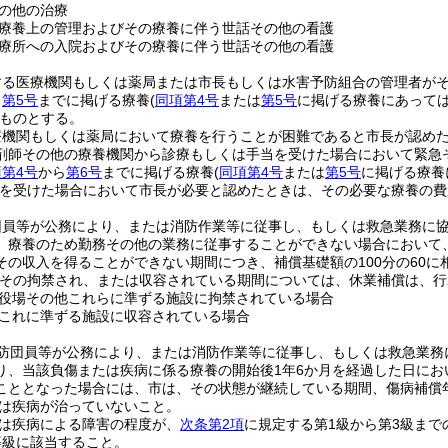
の他の治療
療養上の管理およびその療養に伴う世話その他の看護
療所への入院およびその療養に伴う世話その他の看護
する医療機関もしくは薬局または市長もしくは水害予防組合の管理者が
ら
第5号
までに掲げる療養
(
同項第4号
または
第5号
に掲げる療養にあって
ものとする。
療機関もしくは薬局において療養を行うことが困難であると市長が認め
剤師その他の療養機関から診療もしくは手当を受けた場合において緊急
項第4号
から
第6号
までに掲げる療養
(
同項第4号
または
第5号
に掲げる療養
を受けた場合において市長が必要と認めたときは、その必要な療養の費
団員等が公務により、または消防作業等に従事し、もしくは救急業務に
、療養のため勤務その他の業務に従事することができない場合において
その収入を得ることができない期間につき、補償基礎額の100分の60に
その拘禁され、または収容されている期間については、休業補償は、行
役場その他これらに準ずる施設に拘禁されている場合
これに準ずる施設に収容されている場合
防団員等が公務により、または消防作業等に従事し、もしくは救急業務
り、当該負傷または疾病に係る療養の開始後1年6か月を経過した日にお
こととなった場合には、市は、その状態が継続している期間、傷病補償
は疾病が治っていないこと。
は疾病による障害の程度が、
次条第2項
に規定する第1級から第3級まで
等級に該当すること。