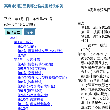
高島市消防団員等公務災害補償条例
○高島市消防
平成17年1月1日 条例第281号
目次
(令和8年4月1日施行)
第1章
総則
(第1
第2章
損害補償
(
条項目次
沿革
第3章
雑則
(第2
本則
付則
第1章
総則
第1章
総則
第1条
(目的)
(目的)
第2条
(損害補償を受ける権利)
第1条
この条例は
第3条
の3の規定による
第2章
損害補償
勤の水防団長また
第4条
(損害補償の種類)
害対策基本法
(昭和
第5条
(補償基礎額)
含む。)
の規定によ
第6条
(療養補償)
(損害補償を受ける
第7条
(療養および療養費の支給)
第2条
非常勤消防
第8条
(休業補償)
くは障害の状態と
第8条の2
(傷病補償年金)
5項
(同法第30条
第9条
(障害補償)
の10第1項の規
第9条の2
(介護補償)
いう。)
もしくは災
第10条
(遺族補償)
準用する場合およ
第11条
(遺族補償年金)
規定による応急措
第12条