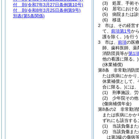
(3)
処置、手術そ
付 則
(令和7年3月27日条例第10号)
(4)
居宅における
付 則
(令和8年3月25日条例第9号)
(5)
病院または診
別表
(第5条関係)
(6)
移送
2
市は、その経営
て、
前項第1号
か
護を除く。)
を行う
3
市は、
前項
の医
師、歯科医師、薬
消防団員等が
第1
他の看護に限る。)
(休業補償)
第8条
非常勤消防
たは疾病にかかり
休業補償として、
合に限る。)
には、
(1)
刑事施設、労
(2)
少年院その他
(傷病補償年金)
第8条の2
非常勤消
または疾病にかか
ずれにも該当する
(1)
当該負傷また
(2)
当該負傷また
は第3級の傷病