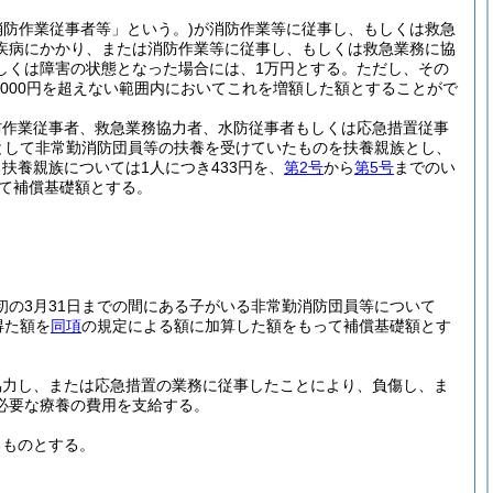
消防作業従事者等」という。)
が消防作業等に従事し、もしくは救急
疾病にかかり、または消防作業等に従事し、もしくは救急業務に協
しくは障害の状態となった場合には、1万円とする。
ただし、その
000円を超えない範囲内においてこれを増額した額とすることがで
防作業従事者、救急業務協力者、水防従事者もしくは応急措置従事
として非常勤消防団員等の扶養を受けていたものを扶養親族とし、
扶養親族については1人につき433円を、
第2号
から
第5号
までのい
って補償基礎額とする。
初の3月31日までの間にある子がいる非常勤消防団員等について
得た額を
同項
の規定による額に加算した額をもって補償基礎額とす
協力し、または応急措置の業務に従事したことにより、負傷し、ま
必要な療養の費用を支給する。
るものとする。