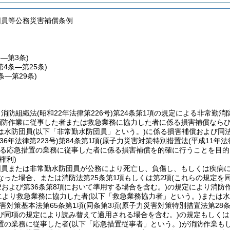
団員等公務災害補償条例
条―第3条)
第4条―第25条)
6条―第29条)
、消防組織法
(昭和22年法律第226号)
第24条第1項の規定による非常勤
消防作業に従事した者または救急業務に協力した者に係る損害補償なら
は水防団員
(以下「非常勤水防団員」という。)
に係る損害補償および同
36年法律第223号)
第84条第1項
(原子力災害対策特別措置法
(平成11年法
る応急措置の業務に従事した者に係る損害補償を的確に行うことを目的
権利)
団員または非常勤水防団員が公務により死亡し、負傷し、もしくは疾病
なった場合、または消防法第25条第1項もしくは第2項
(これらの規定を
の2および第36条第8項において準用する場合を含む。)
の規定により消防
定により救急業務に協力した者
(以下「救急業務協力者」という。)
または水
害対策基本法第65条第1項
(同条第3項
(原子力災害対策特別措置法第28
び同項の規定により読み替えて適用される場合を含む。)
の規定もしくは
置の業務に従事した者
(以下「応急措置従事者」という。)
が消防作業も