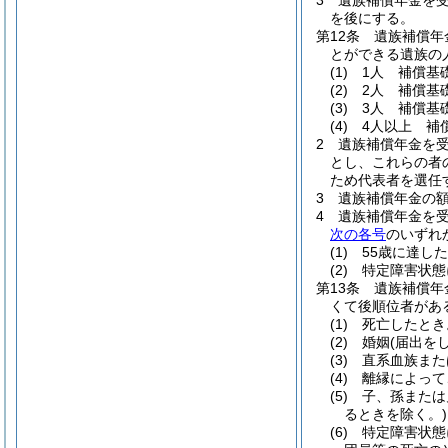
3
遺族補償年金を
を後にする。
第12条
遺族補償年
とができる遺族の
(1)
1人 補償基
(2)
2人 補償基
(3)
3人 補償基
(4)
4人以上 補
2
遺族補償年金を
とし、これらの者
ため代表者を選任
3
遺族補償年金の
4
遺族補償年金を
次の各号
のいずれ
(1)
55歳に達し
(2)
特定障害状態
第13条
遺族補償年
くて後順位者があ
(1)
死亡したとき
(2)
婚姻
(届出を
(3)
直系血族また
(4)
離縁によって
(5)
子、孫または
るときを除く。)
(6)
特定障害状態