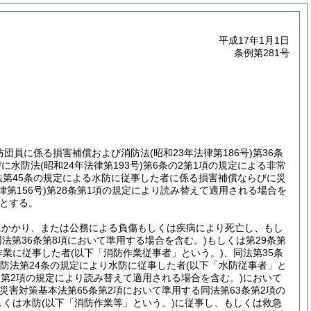
平成17年1月1日
条例第281号
消防団員に係る損害補償および消防法
(昭和23年法律第186号)
第36条
びに水防法
(昭和24年法律第193号)
第6条の2第1項の規定による非常
法第45条の規定による水防に従事した者に係る損害補償ならびに災
律第156号)
第28条第1項の規定により読み替えて適用される場合を
とする。
にかかり、または公務による負傷もしくは疾病により死亡し、もし
同法第36条第8項において準用する場合を含む。)
もしくは第29条第
作業に従事した者
(以下「消防作業従事者」という。)
、同法第35条
防法第24条の規定により水防に従事した者
(以下「水防従事者」と
条第2項の規定により読み替えて適用される場合を含む。)
において
災害対策基本法第65条第2項において準用する同法第63条第2項の
しくは水防
(以下「消防作業等」という。)
に従事し、もしくは救急