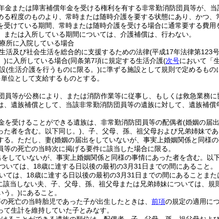
年金または障害補償年金を受ける権利を有する非常勤消防団員等が、当
める程度のものより、常時または随時介護を要する状態にあり、かつ、
を受けている期間、常時または随時介護を受ける場合に通常要する費用
、または入所している期間については、介護補償は、行わない。
療所に入院している場合
生活及び社会生活を総合的に支援するための法律
(平成17年法律第123号
)
に入所している場合
(同条第7項に規定する生活介護
(
次号
において「生
設
(生活介護を行うものに限る。)
に準ずる施設として規則で定めるもの
を単位として支給するものとする。
団員等が公務により、または消防作業等に従事し、もしくは救急業務に
は、遺族補償として、当該非常勤消防団員等の遺族に対して、遺族補償
金を受けることができる遺族は、非常勤消防団員等の配偶者
(婚姻の届
った者を含む。以下同じ。)
、子、父母、孫、祖父母および兄弟姉妹であ
する。
ただし、妻
(婚姻の届出をしていないが、事実上婚姻関係と同様
員等の死亡の当時次に掲げる要件に該当した場合に限る。
出をしていないが、事実上婚姻関係と同様の事情にあった者を含む。以下
ついては、18歳に達する日以後の最初の3月31日までの間にあること。
いては、18歳に達する日以後の最初の3月31日までの間にあることまた
に該当しない夫、子、父母、孫、祖父母または兄弟姉妹については、規
いう。)
にあること。
等の死亡の当時胎児であった子が出生したときは、
前項
の規定の適用に
って生計を維持していた子とみなす。