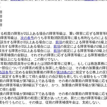
倍
倍
倍
倍
倍
倍
倍
する程度の障害が2以上ある場合の障害等級は、重い障害に応ずる障害等
の障害等級は、
次の各号
のうち非常勤消防団員等に最も有利なものによ
に該当する障害が2以上ある場合には、
前項
の規定による障害等級の1級
該当する障害が2以上ある場合には、
前項
の規定による障害等級の2級上
該当する障害が2以上ある場合には、
前項
の規定による障害等級の3級上
る障害補償の金額は、それぞれの障害に応ずる障害等級による障害補償
7級以上になる場合は、この限りでない。
非常勤消防団員等が公務または消防作業等に従事し、もしくは救急業務
一部位についての障害の程度を加算した場合には、その者の加重後の障
当該各号
に定める金額
(加重後の障害が
第18条の2
に規定する公務上の災
に規定する率を乗じて得た金額との合計額)
を差し引いた金額をもって障
前の障害等級が第7級以上である場合 その者の加重前の障害等級に応
前の障害等級が第8級以下であり、かつ、加重後の障害等級が第7級以
して得た金額
後の障害等級が第8級以下である場合 その者の加重前の障害等級に応
受ける者の当該障害の程度に変更があったため、新たに他の障害等級に
償を行うものとし、その後は、従前の障害補償年金は、支給しない。