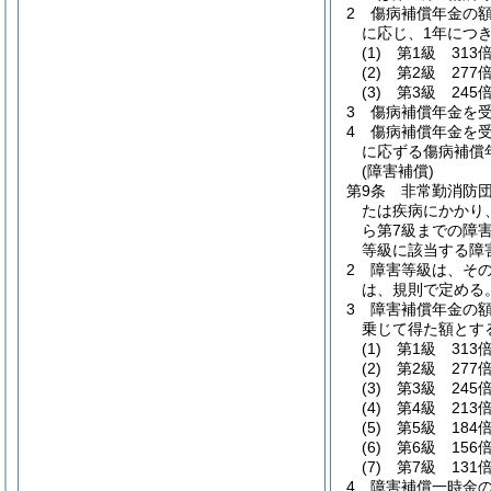
2
傷病補償年金の
に応じ、1年につ
(1)
第1級 313
(2)
第2級 277
(3)
第3級 245
3
傷病補償年金を
4
傷病補償年金を
に応ずる傷病補償
(障害補償)
第9条
非常勤消防
たは疾病にかかり
ら第7級までの障
等級に該当する障
2
障害等級は、その
は、規則で定める
3
障害補償年金の額
乗じて得た額とす
(1)
第1級 313
(2)
第2級 277
(3)
第3級 245
(4)
第4級 213
(5)
第5級 184
(6)
第6級 156
(7)
第7級 131
4
障害補償一時金