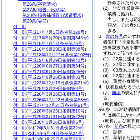
任命された日か
第26条
(審査請求)
(2)
消防作業従事
第27条
(報告、出頭等)
業務に協力し、
第28条
(損害補償費の返還要求)
力し、または応
第29条
(委任)
額が、その者の
付 則
きる。
付 則
(平成17年7月1日条例第328号)
3
次の各号
のいず
付 則
(平成17年9月30日条例第343号)
者
(以下「非常勤消
付 則
(平成18年7月1日条例第78号)
扶養親族のある非
付 則
(平成18年9月29日条例第98号)
ずれかに該当する
付 則
(平成18年12月27日条例第102号)
(1)
22歳に達す
付 則
(平成19年6月29日条例第42号)
(2)
22歳に達す
付 則
(平成20年6月27日条例第34号)
(3)
60歳以上の
付 則
(平成21年9月30日条例第25号)
(4)
22歳に達す
付 則
(平成22年9月28日条例第33号)
(5)
重度心身障害
付 則
(平成23年12月19日条例第21号)
4
扶養親族たる子の
付 則
(平成25年3月29日条例第8号)
は、
前項
の規定に
付 則
(平成26年3月28日条例第14号)
る。
付 則
(平成26年12月22日条例第53号)
(療養補償)
付 則
(平成27年12月21日条例第51号)
第6条
非常勤消防
付 則
(平成28年3月29日条例第16号)
たは疾病にかかっ
付 則
(平成29年3月31日条例第22号)
(療養および療養費
付 則
(平成30年3月26日条例第5号)
第7条
前条
の規定
付 則
(令和2年3月31日条例第22号)
(1)
診察
付 則
(令和4年6月24日条例第24号)
(2)
薬剤または治
付 則
(令和6年3月25日条例第22号)