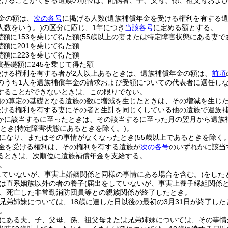
受けることができる遺族の順位は、配偶者、子、父母、孫、祖父母およ
金の額は、
次の各号
に掲げる人数
(遺族補償年金を受ける権利を有する
人数をいう。)
の区分に応じ、1年につき
当該各号
に定める額とする。
礎額に153を乗じて得た額
(55歳以上の妻または特定障害状態にある妻で
礎額に201を乗じて得た額
礎額に223を乗じて得た額
償基礎額に245を乗じて得た額
受ける権利を有する者が2人以上あるときは、遺族補償年金の額は、
前項
のうち1人を遺族補償年金の請求および受領についての代表者に選任し
することができないときは、この限りでない。
額の算定の基礎となる遺族の数に増減を生じたときは、その増減を生じ
受ける権利を有する妻にその者と生計を同じくしている他の遺族で遺族
かに該当するに至ったときは、その該当するに至った月の翌月から遺族
たとき
(特定障害状態にあるときを除く。)
。
になり、またはその事情がなくなったとき
(55歳以上であるときを除く。
金を受ける権利は、その権利を有する遺族が
次の各号
のいずれかに該当
るときは、次順位に遺族補償年金を支給する。
。
していないが、事実上婚姻関係と同様の事情にある場合を含む。)
をした
は直系姻族以外の者の養子
(届出をしていないが、事実上養子縁組関係
、死亡した非常勤消防団員等との親族関係が終了したとき。
兄弟姉妹については、18歳に達した日以後の最初の3月31日が終了した
。
にある夫、子、父母、孫、祖父母または兄弟姉妹については、その事情