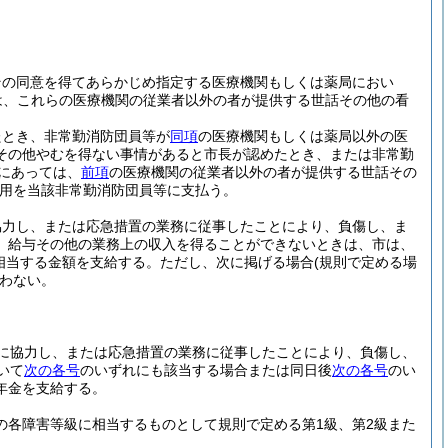
その同意を得てあらかじめ指定する医療機関もしくは薬局におい
は、これらの医療機関の従業者以外の者が提供する世話その他の看
たとき、非常勤消防団員等が
同項
の医療機関もしくは薬局以外の医
その他やむを得ない事情があると市長が認めたとき、または非常勤
にあっては、
前項
の医療機関の従業者以外の者が提供する世話その
用を当該非常勤消防団員等に支払う。
協力し、または応急措置の業務に従事したことにより、負傷し、ま
、給与その他の業務上の収入を得ることができないときは、市は、
相当する金額を支給する。
ただし、次に掲げる場合
(規則で定める場
わない。
に協力し、または応急措置の業務に従事したことにより、負傷し、
いて
次の各号
のいずれにも該当する場合または同日後
次の各号
のい
年金を支給する。
の各障害等級に相当するものとして規則で定める第1級、第2級また