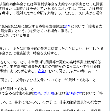
該傷病補償年金または障害補償年金を支給すべき事由となった障害
常時または随時介護を受けている場合においては、市は、介護補償
を考慮して規則で定める金額を支給する。
ただし、次に掲げる場合
)
第5条第11項に規定する障害者支援施設
(
次号
において「障害者支
活介護」という。)
を受けている場合に限る。)
に入所している場合
協力し、または応急措置の業務に従事したことにより、死亡した場
年金または遺族補償一時金を支給する。
出をしていないが、非常勤消防団員等の死亡の当時事実上婚姻関係
って、非常勤消防団員等の死亡の当時その収入によって生計を維
の事情にあった者を含む。
次条
において同じ。)
以外の者にあって
同じ。)
、父母および祖父母については、60歳以上であること。
は60歳以上であること。
則で定める障害の状態
(
次条
、
第13条
および
第16条の2
において「特
ついては、将来に向かって、その子は、非常勤消防団員等の死亡の