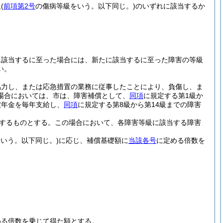
級
(
前項第2号
の傷病等級をいう。以下同じ。)
のいずれに該当するか
に該当するに至った場合には、新たに該当するに至った障害の等級
い。
協力し、または応急措置の業務に従事したことにより、負傷し、ま
場合においては、市は、障害補償として、
同項
に規定する第1級か
償年金を毎年支給し、
同項
に規定する第8級から第14級までの障害
分するものとする。
この場合において、各障害等級に該当する障害
いう。以下同じ。)
に応じ、補償基礎額に
当該各号
に定める倍数を
める倍数を乗じて得た額とする。