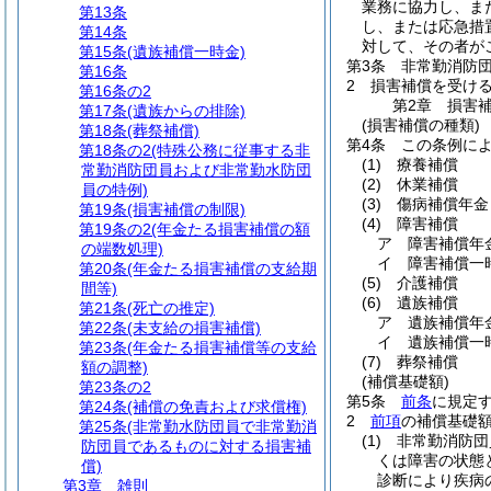
業務に協力し、ま
第13条
し、または応急措
第14条
対して、その者が
第15条
(遺族補償一時金)
第3条
非常勤消防
第16条
2
損害補償を受け
第16条の2
第2章
損害
第17条
(遺族からの排除)
(損害補償の種類)
第18条
(葬祭補償)
第4条
この条例に
第18条の2
(特殊公務に従事する非
(1)
療養補償
常勤消防団員および非常勤水防団
(2)
休業補償
員の特例)
(3)
傷病補償年金
第19条
(損害補償の制限)
(4)
障害補償
第19条の2
(年金たる損害補償の額
ア
障害補償年
の端数処理)
イ
障害補償一
第20条
(年金たる損害補償の支給期
(5)
介護補償
間等)
(6)
遺族補償
第21条
(死亡の推定)
ア
遺族補償年
第22条
(未支給の損害補償)
イ
遺族補償一
第23条
(年金たる損害補償等の支給
(7)
葬祭補償
額の調整)
(補償基礎額)
第23条の2
第5条
前条
に規定
第24条
(補償の免責および求償権)
2
前項
の補償基礎
第25条
(非常勤水防団員で非常勤消
(1)
非常勤消防団
防団員であるものに対する損害補
くは障害の状態
償)
診断により疾病
第3章
雑則