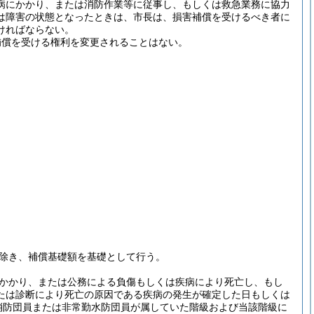
病にかかり、または消防作業等に従事し、もしくは救急業務に協力
は障害の状態となったときは、市長は、損害補償を受けるべき者に
ければならない。
補償を受ける権利を変更されることはない。
。
除き、補償基礎額を基礎として行う。
かかり、または公務による負傷もしくは疾病により死亡し、もし
たは診断により死亡の原因である疾病の発生が確定した日もしくは
消防団員または非常勤水防団員が属していた階級および当該階級に