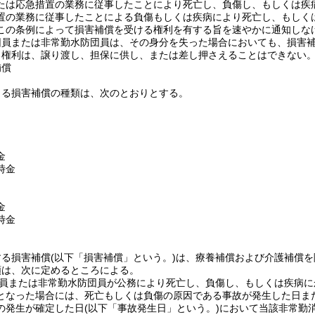
たは応急措置の業務に従事したことにより死亡し、負傷し、もしくは疾
置の業務に従事したことによる負傷もしくは疾病により死亡し、もしく
この条例によって損害補償を受ける権利を有する旨を速やかに通知しな
団員または非常勤水防団員は、その身分を失った場合においても、損害
る権利は、譲り渡し、担保に供し、または差し押さえることはできない
補償
よる損害補償の種類は、次のとおりとする。
金
時金
金
時金
する損害補償
(以下「損害補償」という。)
は、療養補償および介護補償を
額は、次に定めるところによる。
員または非常勤水防団員が公務により死亡し、負傷し、もしくは疾病に
となった場合には、死亡もしくは負傷の原因である事故が発生した日ま
の発生が確定した日
(以下「事故発生日」という。)
において当該非常勤