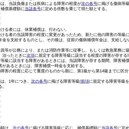
額は、当該負傷または疾病による障害の程度が
次の各号
に掲げる傷病等
き補償基礎額に
当該各号
に定める倍数を乗じて得た額とする。
倍
倍
倍
受ける者には、休業補償は、行わない。
受ける者の当該障害の程度に変更があったため、新たに他の障害の等級
年金を支給するものとし、その後は、従前の傷病補償年金は、支給しな
団員等が公務により、または消防作業等に従事し、もしくは救急業務に
、治ったときに
次項
に規定する障害等級に該当する程度の障害が存する
害等級に該当する障害があるときには、当該障害が存する期間、障害補
害があるときには、障害補償一時金を支給する。
障害の程度に応じて重度のものから順に、第1級から第14級までに区
。
は、1年につき、
次の各号
に掲げる障害等級
(
前項
に規定する障害等級を
る。
倍
倍
倍
倍
倍
倍
倍
の額は、
次の各号
に掲げる障害等級に応じ、補償基礎額に
当該各号
に定