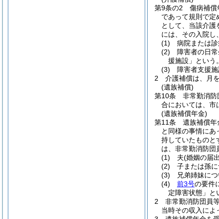
第9条の2
傷病補償
であって規則で定
として、当該介護
には、その入院し
(1)
病院または診
(2)
障害者の日常
援施設」という。
(3)
障害者支援施
2
介護補償は、月
(遺族補償)
第10条
非常勤消防
合においては、市
(遺族補償年金)
第11条
遺族補償年
と同様の事情にあ
持していたものと
は、非常勤消防団
(1)
夫
(婚姻の届
(2)
子または孫に
(3)
兄弟姉妹につ
(4)
前3号
の要件
定障害状態」と
2
非常勤消防団員
当時その収入によ