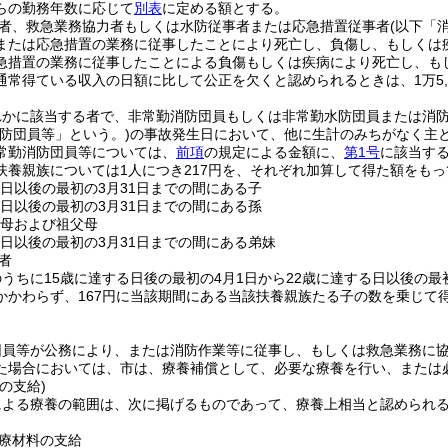
らの勤務年数に応じて
別表
に定める額とする。
者、救急業務協力者もしくは水防従事者または応急措置従事者
(以下「
または応急措置の業務に従事したことにより死亡し、負傷し、もしくは
急措置の業務に従事したことによる負傷もしくは疾病により死亡し、も
通常得ている収入の日額に比して公正を欠くと認められるときは、1万5,
れかに該当する者で、非常勤消防団員もしくは非常勤水防団員または消
防団員等」という。)
の事故発生日において、他に生計のみちがなく主
常勤消防団員等については、
前項
の規定による金額に、
第1号
に該当する
扶養親族については1人につき217円を、それぞれ加算して得た額をも
る日以後の最初の3月31日までの間にある子
る日以後の最初の3月31日までの間にある孫
父母および祖父母
る日以後の最初の3月31日までの間にある弟妹
者
うちに15歳に達する日後の最初の4月1日から22歳に達する日以後の最
かかわらず、167円に当該期間にある当該扶養親族たる子の数を乗じて
団員等が公務により、または消防作業等に従事し、もしくは救急業務に
た場合においては、市は、療養補償として、必要な療養を行い、または
の支給)
による療養の範囲は、次に掲げるものであって、療養上相当と認められ
療材料の支給