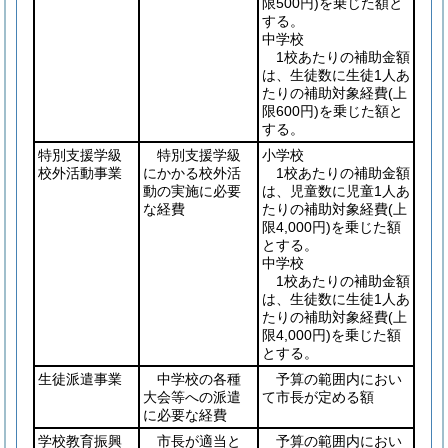
限500円)
を乗じた額と
する。
中学校
1校あたりの補助金額
は、生徒数に生徒1人あ
たりの補助対象経費
(上
限600円)
を乗じた額と
する。
特別支援学級
特別支援学級
小学校
校外活動事業
にかかる校外活
1校あたりの補助金額
動の実施に必要
は、児童数に児童1人あ
な経費
たりの補助対象経費
(上
限4,000円)
を乗じた額
とする。
中学校
1校あたりの補助金額
は、生徒数に生徒1人あ
たりの補助対象経費
(上
限4,000円)
を乗じた額
とする。
生徒派遣事業
中学校の各種
予算の範囲内におい
大会等への派遣
て市長が定める額
に必要な経費
学校教育振興
市長が適当と
予算の範囲内におい