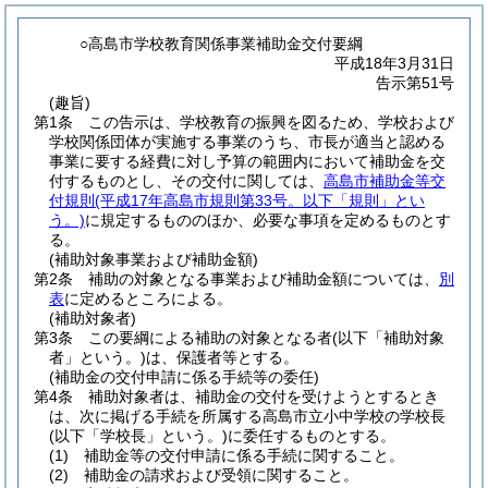
○高島市学校教育関係事業補助金交付要綱
平成18年3月31日
告示第51号
(趣旨)
第1条
この告示は、学校教育の振興を図るため、学校および
学校関係団体が実施する事業のうち、市長が適当と認める
事業に要する経費に対し予算の範囲内において補助金を交
付するものとし、その交付に関しては、
高島市補助金等交
付規則
(平成17年高島市規則第33号。以下「規則」とい
う。)
に規定するもののほか、必要な事項を定めるものとす
る。
(補助対象事業および補助金額)
第2条
補助の対象となる事業および補助金額については、
別
表
に定めるところによる。
(補助対象者)
第3条
この要綱による補助の対象となる者
(以下「補助対象
者」という。)
は、保護者等とする。
(補助金の交付申請に係る手続等の委任)
第4条
補助対象者は、補助金の交付を受けようとするとき
は、次に掲げる手続を所属する高島市立小中学校の学校長
(以下「学校長」という。)
に委任するものとする。
(1)
補助金等の交付申請に係る手続に関すること。
(2)
補助金の請求および受領に関すること。