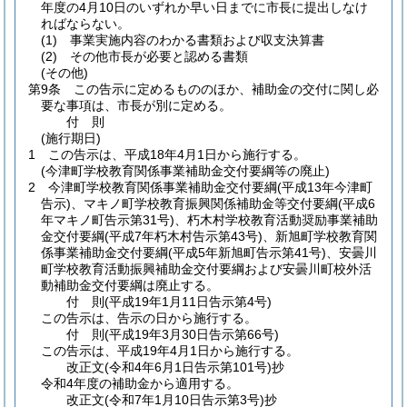
年度の4月10日のいずれか早い日までに市長に提出しなけ
ればならない。
(1)
事業実施内容のわかる書類および収支決算書
(2)
その他市長が必要と認める書類
(その他)
第9条
この告示に定めるもののほか、補助金の交付に関し必
要な事項は、市長が別に定める。
付
則
(施行期日)
1
この告示は、平成18年4月1日から施行する。
(今津町学校教育関係事業補助金交付要綱等の廃止)
2
今津町学校教育関係事業補助金交付要綱
(平成13年今津町
告示)
、マキノ町学校教育振興関係補助金等交付要綱
(平成6
年マキノ町告示第31号)
、朽木村学校教育活動奨励事業補助
金交付要綱
(平成7年朽木村告示第43号)
、新旭町学校教育関
係事業補助金交付要綱
(平成5年新旭町告示第41号)
、安曇川
町学校教育活動振興補助金交付要綱および安曇川町校外活
動補助金交付要綱は廃止する。
付
則
(平成19年1月11日
告示第4号)
この告示は、告示の日から施行する。
付
則
(平成19年3月30日
告示第66号)
この告示は、平成19年4月1日から施行する。
改正文
(令和4年6月1日
告示第101号)
抄
令和4年度の補助金から適用する。
改正文
(令和7年1月10日
告示第3号)
抄