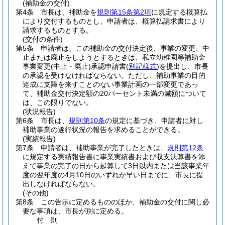
(補助金の交付)
第4条
市長は、補助金を
規則第15条第2項
に規定する概算払
により交付するものとし、申請者は、概算払請求書により
請求するものとする。
(交付の条件)
第5条
申請者は、この補助金の交付決定後、事業の変更、中
止または廃止をしようとするときは、私立幼稚園等補助金
事業変更
(中止・廃止)
承認申請書
(
別記様式
)
を提出し、市長
の承認を受けなければならない。
ただし、補助事業の目的
達成に支障を来すことのない事業計画の一部変更であっ
て、補助金交付決定額の20パーセント未満の減額について
は、この限りでない。
(状況報告)
第6条
市長は、
規則第10条
の規定に基づき、申請者に対し
補助事業の遂行状況の報告を求めることができる。
(実績報告)
第7条
申請者は、補助事業が完了したときは、
規則第12条
に規定する実績報告書に事業実績書および収支決算書を添
えて事業の完了の日から起算して3日以内または当該事業年
度の翌年度の4月10日のいずれか早い日までに、市長に提
出しなければならない。
(その他)
第8条
この告示に定めるもののほか、補助金の交付に関し必
要な事項は、市長が別に定める。
付
則