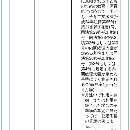
に支給される子ども
のための教育・保育
給付に応じて、子ど
も・子育て支援法
(平
成24年法律第65号)
第27条第3項第1号、
同法第29条第3項第1
号、同法第28条第2
項第2号もしくは第3
号の内閣総理大臣が
定める基準または同
法第30条第2項第2
号、第3号もしくは
第4号に規定する内
閣総理大臣が定める
基準により算定され
る金額
(児童1人当た
り月額)
※月途中で利用を開
始、または利用を
終了した場合の基
準額の算定に当た
っては、公定価格
の算定の例によ
る。