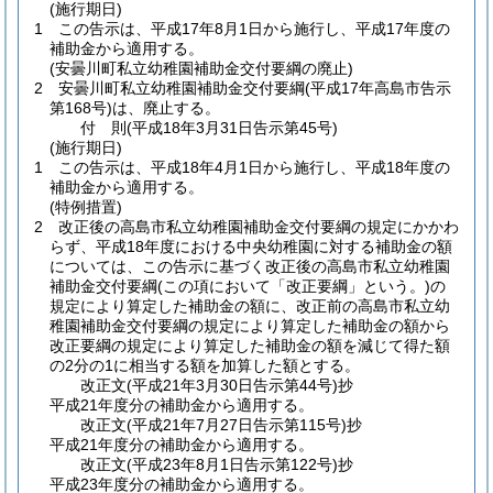
(施行期日)
1
この告示は、平成17年8月1日から施行し、平成17年度の
補助金から適用する。
(安曇川町私立幼稚園補助金交付要綱の廃止)
2
安曇川町私立幼稚園補助金交付要綱
(平成17年高島市告示
第168号)
は、廃止する。
付
則
(平成18年3月31日
告示第45号)
(施行期日)
1
この告示は、平成18年4月1日から施行し、平成18年度の
補助金から適用する。
(特例措置)
2
改正後の高島市私立幼稚園補助金交付要綱の規定にかかわ
らず、平成18年度における中央幼稚園に対する補助金の額
については、この告示に基づく改正後の高島市私立幼稚園
補助金交付要綱
(この項において「改正要綱」という。)
の
規定により算定した補助金の額に、改正前の高島市私立幼
稚園補助金交付要綱の規定により算定した補助金の額から
改正要綱の規定により算定した補助金の額を減じて得た額
の2分の1に相当する額を加算した額とする。
改正文
(平成21年3月30日
告示第44号)
抄
平成21年度分の補助金から適用する。
改正文
(平成21年7月27日
告示第115号)
抄
平成21年度分の補助金から適用する。
改正文
(平成23年8月1日
告示第122号)
抄
平成23年度分の補助金から適用する。