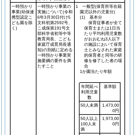
一時預かり
一時預かり事業の
1 一般型
(保育所等在籍
事業
(幼保連
実施について
(令和
園児以外の児童分)
携型認定こ
6年3月30日付け5
(1)
基本分
ども園を除
文科初第2592号、
保育従事者が全て
く)
こ成保第191号文
保育士または1日当
部科学省初等中等
たり平均利用児童数
教育局長、こども
がおおむね3人以下
家庭庁成育局長通
の施設において保育
知)
の別紙に定める
士とみなされた家庭
一時預かり事業実
的保育者と同等の研
施要綱の要件を満
修を修了した者の場
たすこと
合
1か園当たり年額
年間延べ
基準額
利用児童
数
50人未満
1,473,00
0円
50人以上
1,973,00
100人未
0円
満