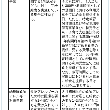
事業
園する1号認定子
子どもに対し、1人当た
どもに対し、完全
り
300円×教育時間として
給食を実施してい
の登園日における利用児
る場合に補助す
童全てに給食を提供する
る。
日
。ただし、特定教育・
保育施設及び特定地域型
保育事業並びに特定子ど
も・子育て支援施設等の
運営に関する基準
(平成2
6年内閣府令第39号)
第13
条第4項に定める食事の
提供に要する費用を除く
者に対しては、
55円×教
育時間としての登園日に
おける利用児童全てに給
食を提供する日
とする。
なお、教育時間としての
登園日における利用児童
に給食を提供する日は、
20日を上限とする。
幼稚園食物
食物アレルギーの
各月初日現在の食物アレ
アレルギー
ため特に配慮を要
ルギーに対応した給食が
対策事業
する1号認定子ど
必要な1号認定子どもに
もを受け入れてい
対し、1人当たり
100円×
る私立幼稚園等に
教育時間としての登園日