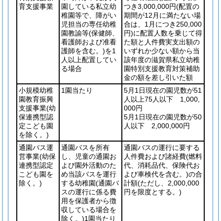
育支援事業
園している私立幼
つき3,000,000円
(配置の
稚園等で、障がい
期間が12月に満たない場
児担当の専任幼稚
合は、1月につき250,000
園教諭等
(保健師、
円)
に配置人数を乗じて得
看護師および准看
た額と人件費実支出額の
護師を含む。)
を1
いずれか少ない額から当
人以上配置してい
該年度の滋賀県私立幼稚
る場合
園特別支援教育対策補助
金の額を差し引いた額
小規模幼稚
1園当たり
5月1日現在の園児数が51
園教育振興
人以上75人以下 1,000,
支援事業
(幼
000円
保連携型認
5月1日現在の園児数が50
定こども園
人以下 2,000,000円
を除く。)
通園バス運
通園バスを所有
通園バスの運行に要する
営事業
(幼保
し、児童の通園お
人件費および諸経費
(燃料
連携型認定
よび園外活動のた
代、消耗品代、保険代お
こども園を
め当該バスを運行
よび車検代を含む。)
の合
除く。)
する幼稚園
(通園バ
計額
(ただし、2,000,000
スの運行に係る費
円を限度とする。)
用を保護者から徴
収している場合を
除く。)
1園当たり