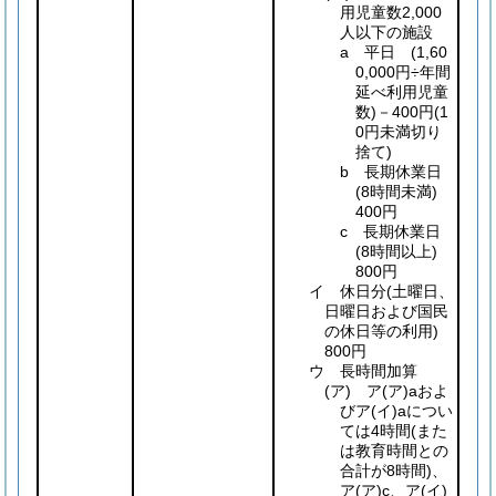
用児童数2,000
人以下の施設
a 平日
(1,60
0,000円÷年間
延べ利用児童
数)
－400円
(1
0円未満切り
捨て)
b 長期休業日
(8時間未満)
400円
c 長期休業日
(8時間以上)
800円
イ 休日分
(土曜日、
日曜日および国民
の休日等の利用)
800円
ウ 長時間加算
(ア)
ア
(ア)
aおよ
びア
(イ)
aについ
ては4時間
(また
は教育時間との
合計が8時間)
、
ア
(ア)
c、ア
(イ)