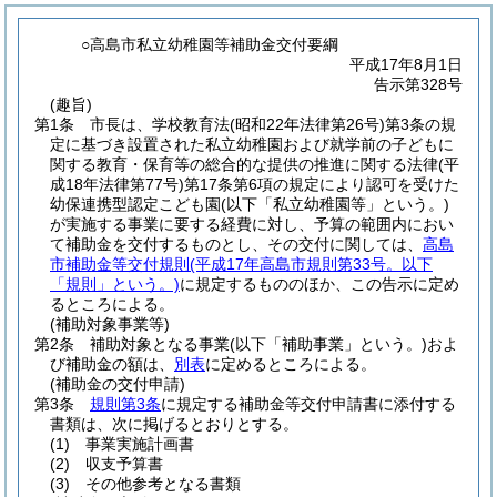
○高島市私立幼稚園等補助金交付要綱
平成17年8月1日
告示第328号
(趣旨)
第1条
市長は、学校教育法
(昭和22年法律第26号)
第3条の規
定に基づき設置された私立幼稚園および就学前の子どもに
関する教育・保育等の総合的な提供の推進に関する法律
(平
成18年法律第77号)
第17条第6項の規定により認可を受けた
幼保連携型認定こども園
(以下「私立幼稚園等」という。)
が実施する事業に要する経費に対し、予算の範囲内におい
て補助金を交付するものとし、その交付に関しては、
高島
市補助金等交付規則
(平成17年高島市規則第33号。以下
「規則」という。)
に規定するもののほか、この告示に定め
るところによる。
(補助対象事業等)
第2条
補助対象となる事業
(以下「補助事業」という。)
およ
び補助金の額は、
別表
に定めるところによる。
(補助金の交付申請)
第3条
規則第3条
に規定する補助金等交付申請書に添付する
書類は、次に掲げるとおりとする。
(1)
事業実施計画書
(2)
収支予算書
(3)
その他参考となる書類