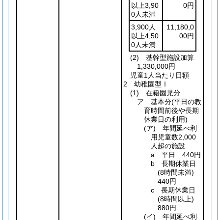
以上3,90
0円
0人未満
3,900人
11,180,0
以上4,50
00円
0人未満
(2)
基幹型施設加算
1,330,000円
児童1人当たり日額
2 幼稚園型Ⅰ
(1)
在籍園児分
ア 基本分
(平日の教
育時間前後や長期
休業日の利用)
(ア)
年間延べ利
用児童数2,000
人超の施設
a 平日 440円
b 長期休業日
(8時間未満)
440円
c 長期休業日
(8時間以上)
880円
(イ)
年間延べ利