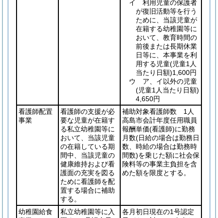
イ 利用児童の保護者
が復旧活動等を行う
ために、当該児童が
在籍する幼稚園等に
おいて、教育時間の
前後または長期休業
日等に、本事業を利
用する児童
(児童1人
当たり日額)
1,600円
ウ ア、イ以外の児童
(児童1人当たり日額)
4,650円
看護師配置
看護師の支援が必
補助対象看護師数 1人
事業
要な児童が在籍す
高島市会計年度任用職員
る私立幼稚園等に
報酬単価
(看護師)
に勤務
おいて、当該児童
月数
(日給の場合は勤務日
の在籍している期
数、時給の場合は勤務時
間中、当該児童の
間数)
を乗じた額に社会保
健康維持および看
険料等の事業主負担を含
護面の充実を図る
めた額を限度とする。
ために看護師を配
置する場合に補助
する。
幼稚園給食
私立幼稚園等に入
各月初日現在の1号認定