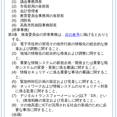
(1)
議会事務局長
(2)
市長部局の各部長
(3)
会計管理者
(4)
教育委員会事務局の各部長
(5)
消防長
(6)
高島市民病院事務部長
(所掌事務)
第3条
推進委員会の所掌事務は、
次の各号
に掲げるとおりと
する。
(1)
電子市役所の実現その他市行政の情報化の総合的な推
進および調整に関すること。
(2)
地域の情報化の総合的な推進および調整に関するこ
と。
(3)
重要な情報システムの新規企画・開発または重要な既
存システムの変更・更新に係る審議に関すること。
(4)
情報セキュリティに係る重要な事項の審議に関するこ
と。
(5)
緊急時対応計画の策定および見直しに関すること。
(6)
ネットワークおよび情報システムのセキュリティ対策
に係る監査に関すること。
(7)
デジタルトランスフォーメーション
(以下「DX」とい
う。)
推進戦略の策定および見直しに関すること。
(8)
その他高度にICTが活用される社会の形成のために必
要な事項に関すること。
(会議)