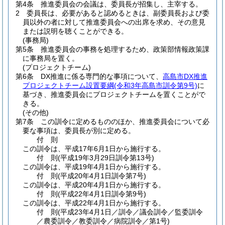
第4条
推進委員会の会議は、委員長が招集し、主宰する。
2
委員長は、必要があると認めるときは、副委員長および委
員以外の者に対して推進委員会への出席を求め、その意見
または説明を聴くことができる。
(事務局)
第5条
推進委員会の事務を処理するため、政策部情報政策課
に事務局を置く。
(プロジェクトチーム)
第6条
DX推進に係る専門的な事項について、
高島市DX推進
プロジェクトチーム設置要綱
(令和3年高島市訓令第9号)
に
基づき、推進委員会にプロジェクトチームを置くことがで
きる。
(その他)
第7条
この訓令に定めるもののほか、推進委員会について必
要な事項は、委員長が別に定める。
付
則
この訓令は、平成17年6月1日から施行する。
付
則
(平成19年3月29日
訓令第13号)
この訓令は、平成19年4月1日から施行する。
付
則
(平成20年4月1日
訓令第7号)
この訓令は、平成20年4月1日から施行する。
付
則
(平成22年4月1日
訓令第9号)
この訓令は、平成22年4月1日から施行する。
付
則
(平成23年4月1日
／訓令／議会訓令／監委訓令
／農委訓令／教委訓令／病院訓令／第1号)