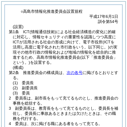
○高島市情報化推進委員会設置規程
平成17年6月1日
訓令第54号
(設置)
第1条
ICT
(情報通信技術)
による社会経済構造の変化に的確
に対応し、情報セキュリティの重要性を認識しつつ高度に
ICTが活用される社会の形成に向けて、電子市役所
(ICTを
活用し高度に電子化された市行政をいう。以下同じ。)
の実
現その他市行政の情報化および地域の情報化を総合的に推
進するため、高島市情報化推進委員会
(以下「推進委員会」
という。)
を設置する。
(構成)
第2条
推進委員会の構成員は、
次の各号
に掲げるとおりとす
る。
(1)
委員長
(2)
副委員長
(3)
委員
2
委員長は、副市長をもって充てるものとし、推進委員会の
事務を総括する。
3
副委員長は、教育長をもって充てるものとし、委員長を補
佐し、委員長に事故あるときまたは欠けたときは、その職
務を代行する。
4
委員は、次に掲げる職にある者をもって充てる。