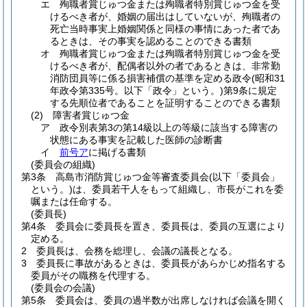
エ
殉職者賞じゅつ金または殉職者特別賞じゅつ金を受
けるべき者が、婚姻の届出はしていないが、殉職者の
死亡当時事実上婚姻関係と同様の事情にあった者であ
るときは、その事実を認めることのできる書類
オ
殉職者賞じゅつ金または殉職者特別賞じゅつ金を受
けるべき者が、配偶者以外の者であるときは、非常勤
消防団員等に係る損害補償の基準を定める政令
(昭和31
年政令第335号。以下「政令」という。)
第9条に規定
する先順位者であることを証明することのできる書類
(2)
障害者賞じゅつ金
ア
政令別表第3の第14級以上の等級に該当する障害の
状態にある事実を記載した医師の診断書
イ
前号ア
に掲げる書類
(委員会の組織)
第3条
高島市消防賞じゅつ金等審査委員会
(以下「委員会」
という。)
は、委員若干人をもって組織し、市長がこれを委
嘱または任命する。
(委員長)
第4条
委員会に委員長を置き、委員長は、委員の互選により
定める。
2
委員長は、会務を総理し、会議の議長となる。
3
委員長に事故があるときは、委員長があらかじめ指名する
委員がその職務を代理する。
(委員会の会議)
第5条
委員会は、委員の過半数が出席しなければ会議を開く