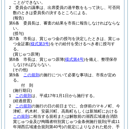
ことができない。
2
委員会の議事は、出席委員の過半数をもって決し、可否同
数のときは委員長の決するところによる。
(報告)
第6条
委員長は、審査の結果を市長に報告しなければならな
い。
(授与)
第7条
市長は、賞じゅつ金の授与を決定したときは、賞じゅ
つ金証書
(
様式第3号
)
をその給付を受けるべき者に授与す
る。
(賞じゅつ原簿)
第8条
市長は、賞じゅつ原簿
(
様式第4号
)
を備え、整理保存
しなければならない。
(その他)
第9条
この規則
の施行について必要な事項は、市長が定め
る。
付
則
(施行期日)
1
この規則
は、平成17年1月1日から施行する。
(経過措置)
2
この規則
の施行の日の前日までに、合併前のマキノ町、今
津町、朽木村、安曇川町、高島町もしくは新旭町における
この規則
に相当する規程または解散前の湖西広域連合消防
賞じゅつ金及び殉職者特別賞じゅつ金条例施行規則
(平成11
年湖西広域連合規則第40号)
の規定によりなされた処分、手