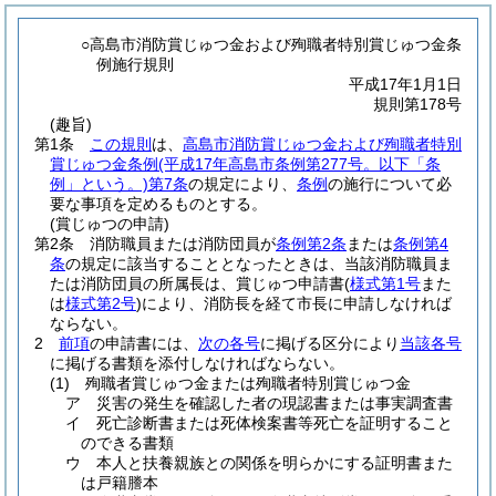
○高島市消防賞じゅつ金および殉職者特別賞じゅつ金条
例施行規則
平成17年1月1日
規則第178号
(趣旨)
第1条
この規則
は、
高島市消防賞じゅつ金および殉職者特別
賞じゅつ金条例
(平成17年高島市条例第277号。以下「条
例」という。)
第7条
の規定により、
条例
の施行について必
要な事項を定めるものとする。
(賞じゅつの申請)
第2条
消防職員または消防団員が
条例第2条
または
条例第4
条
の規定に該当することとなったときは、当該消防職員ま
たは消防団員の所属長は、賞じゅつ申請書
(
様式第1号
また
は
様式第2号
)
により、消防長を経て市長に申請しなければ
ならない。
2
前項
の申請書には、
次の各号
に掲げる区分により
当該各号
に掲げる書類を添付しなければならない。
(1)
殉職者賞じゅつ金または殉職者特別賞じゅつ金
ア
災害の発生を確認した者の現認書または事実調査書
イ
死亡診断書または死体検案書等死亡を証明すること
のできる書類
ウ
本人と扶養親族との関係を明らかにする証明書また
は戸籍謄本