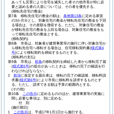
あっても災害により住宅を滅失した者その他市長が特に必
要と認める者の入居については、その者を優先する。
(移転先住宅の敷金)
第7条
移転先住宅の敷金の額は、
条例第13条
に定める家賃
の3か月分とし、対象住宅の敷金が移転先住宅の敷金を下回
る場合は、その差額を徴収する。
ただし、対象住宅の敷金
が移転先住宅の敷金を上回る場合は、対象住宅の敷金をも
って移転先住宅の敷金とする。
(移転契約)
第8条
市長は、対象者が建替事業等の施行に伴い対象住宅か
ら移転先住宅へ移転する場合は、住宅移転契約書
(
様式第4
号
)
により移転契約を締結するものとする。
(移転料の支払)
第9条
市長は、
前条
の移転契約を締結した者から移転完了届
(
様式第5号
)
の提出があったときは、移転の完了の確認を行
わなければならない。
2
前項
に規定する届出者は、移転の完了の確認後、移転料請
求書
(
様式第6号
)
により市長に移転料を請求するものとす
る。
ただし、請求できる額は予算の範囲内とする。
(その他)
第10条
この告示
に定めるもののほか、建替事業等の実施に
関し必要な事項は、別に定める。
付
則
(施行期日)
1
この告示
は、平成17年1月1日から施行する。