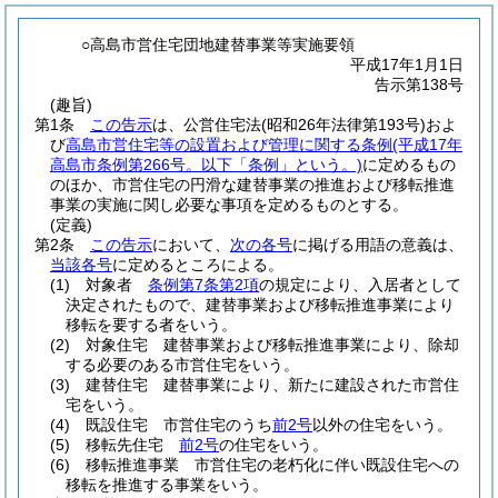
○高島市営住宅団地建替事業等実施要領
平成17年1月1日
告示第138号
(趣旨)
第1条
この告示
は、公営住宅法
(昭和26年法律第193号)
およ
び
高島市営住宅等の設置および管理に関する条例
(平成17年
高島市条例第266号。以下「条例」という。)
に定めるもの
のほか、市営住宅の円滑な建替事業の推進および移転推進
事業の実施に関し必要な事項を定めるものとする。
(定義)
第2条
この告示
において、
次の各号
に掲げる用語の意義は、
当該各号
に定めるところによる。
(1)
対象者
条例第7条第2項
の規定により、入居者として
決定されたもので、建替事業および移転推進事業により
移転を要する者をいう。
(2)
対象住宅 建替事業および移転推進事業により、除却
する必要のある市営住宅をいう。
(3)
建替住宅 建替事業により、新たに建設された市営住
宅をいう。
(4)
既設住宅 市営住宅のうち
前2号
以外の住宅をいう。
(5)
移転先住宅
前2号
の住宅をいう。
(6)
移転推進事業 市営住宅の老朽化に伴い既設住宅への
移転を推進する事業をいう。