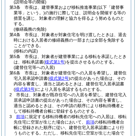
(説明会等の開催)
第3条
市長は、建替事業および移転推進事業
(以下「建替事
業等」という。)
の施行に際しては、説明会を開催する等の
措置を講じ、対象者の理解と協力を得るよう努めるものと
する。
(修繕義務の免除)
第4条
市長は、対象者が対象住宅を明け渡したときは、退去
時における入居者の修繕義務の一部または全部を免除する
ことができる。
(移転の内諾)
第5条
市長は、対象者が建替事業による移転を承諾したとき
は、移転承諾書
(
様式第1号
)
を提出させるものとする。
(建替住宅等への入居)
第6条
市長は、対象者が建替住宅への入居を希望し、建替住
宅入居承認申請書
(
様式第2号
)
の提出があった場合は、その
内容を審査し、適当と認めるときは、建替住宅入居承認書
(
様式第3号
)
により入居を承認するものとする。
2
市長は、対象者が既存住宅への入居を希望し、建替住宅入
居承認申請書の提出があった場合は、その内容を審査し、
適当と認めるときは、その申請の順序により移転待機者と
して移転待機者台帳に登録するものとする。
3
前項
に規定する移転待機者の移転先住宅への入居は、移転
先住宅に空室が生じた場合において、
前項
の移転待機者台
帳に登録された順序に従い、建替住宅入居承認書により行
うものとする。
ただし、移転先住宅に空室が生じた場合で