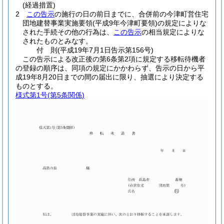
(経過措置)
2
この告示
の施行の日の前日までに、合併前の今津町営住宅
団地建替事業実施要領
(平成9年今津町要領)
の規定によりな
された手続その他の行為は、
この告示
の相当規定によりな
されたものとみなす。
付
則
(平成19年7月1日
告示第156号)
この告示による改正後の第6条第2項に規定する移転待機者
の登録の順序は、同項の規定にかかわらず、告示の日から平
成19年8月20日までの間の届出に限り、抽選により決定する
ものとする。
様式第1号
(第5条関係)