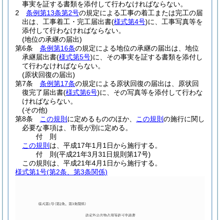
事実を証する書類を添付して行わなければならない。
2
条例第13条第2号
の規定による工事の着工または完工の届
出は、工事着工・完工届出書
(
様式第4号
)
に、工事写真等を
添付して行わなければならない。
(地位の承継の届出)
第6条
条例第16条
の規定による地位の承継の届出は、地位
承継届出書
(
様式第5号
)
に、その事実を証する書類を添付し
て行わなければならない。
(原状回復の届出)
第7条
条例第17条
の規定による原状回復の届出は、原状回
復完了届出書
(
様式第6号
)
に、その写真等を添付して行わな
ければならない。
(その他)
第8条
この規則
に定めるもののほか、
この規則
の施行に関し
必要な事項は、市長が別に定める。
付
則
この規則
は、平成17年1月1日から施行する。
付
則
(平成21年3月31日
規則第17号)
この規則は、平成21年4月1日から施行する。
様式第1号
(第2条、第3条関係)