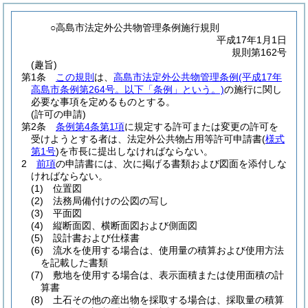
○高島市法定外公共物管理条例施行規則
平成17年1月1日
規則第162号
(趣旨)
第1条
この規則
は、
高島市法定外公共物管理条例
(平成17年
高島市条例第264号。以下「条例」という。)
の施行に関し
必要な事項を定めるものとする。
(許可の申請)
第2条
条例第4条第1項
に規定する許可または変更の許可を
受けようとする者は、法定外公共物占用等許可申請書
(
様式
第1号
)
を市長に提出しなければならない。
2
前項
の申請書には、次に掲げる書類および図面を添付しな
ければならない。
(1)
位置図
(2)
法務局備付けの公図の写し
(3)
平面図
(4)
縦断面図、横断面図および側面図
(5)
設計書および仕様書
(6)
流水を使用する場合は、使用量の積算および使用方法
を記載した書類
(7)
敷地を使用する場合は、表示面積または使用面積の計
算書
(8)
土石その他の産出物を採取する場合は、採取量の積算