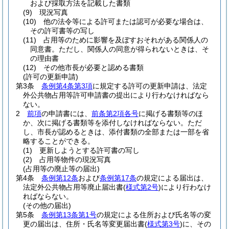
および採取方法を記載した書類
(9)
現況写真
(10)
他の法令等による許可または認可が必要な場合は、
その許可書等の写し
(11)
占用等のために影響を及ぼすおそれがある関係人の
同意書。
ただし、関係人の同意が得られないときは、そ
の理由書
(12)
その他市長が必要と認める書類
(許可の更新申請)
第3条
条例第4条第3項
に規定する許可の更新申請は、法定
外公共物占用等許可申請書の提出により行わなければなら
ない。
2
前項
の申請書には、
前条第2項各号
に掲げる書類等のほ
か、次に掲げる書類等を添付しなければならない。
ただ
し、市長が認めるときは、添付書類の全部または一部を省
略することができる。
(1)
更新しようとする許可書の写し
(2)
占用等物件の現況写真
(占用等の廃止等の届出)
第4条
条例第12条
および
条例第17条
の規定による届出は、
法定外公共物占用等廃止届出書
(
様式第2号
)
により行わなけ
ればならない。
(その他の届出)
第5条
条例第13条第1号
の規定による住所および氏名等の変
更の届出は、住所・氏名等変更届出書
(
様式第3号
)
に、その