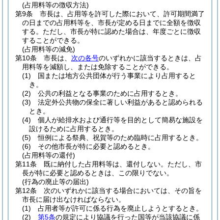
(占用料等の徴収方法)
第9条
市長は、占用等を許可した際において、許可期間満了
の日までの占用料等を、市長が定める日までに全額を徴収
する。
ただし、市長が特に認めた場合は、年度ごとに徴収
することができる。
(占用料等の減免)
第10条
市長は、
次の各号
のいずれかに該当するときは、占
用料等を減額し、または免除することができる。
(1)
国または地方公共団体が行う事業により占用すると
き。
(2)
公共の利益となる事業のために占用するとき。
(3)
法定外公共物の保全に著しい利益があると認められる
とき。
(4)
個人が給排水および通行等を目的として簡易な施設を
設けるために占用するとき。
(5)
恒例による祭典、祝賀等のため臨時に占用するとき。
(6)
その他市長が特に必要と認めるとき。
(占用料等の還付)
第11条
既に納付した占用料等は、還付しない。
ただし、市
長が特に必要と認めるときは、この限りでない。
(行為の廃止等の届出)
第12条
次のいずれかに該当する場合においては、その旨を
市長に届け出なければならない。
(1)
占用者等が許可に係る行為を廃止しようとするとき。
(2)
第5条
の規定により協議を行った国等が当該協議に係