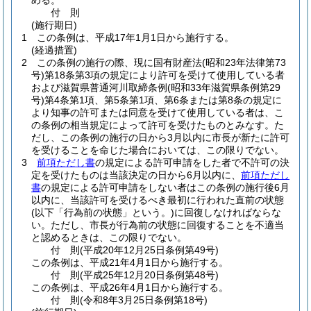
める。
付
則
(施行期日)
1
この条例は、平成17年1月1日から施行する。
(経過措置)
2
この条例の施行の際、現に国有財産法
(昭和23年法律第73
号)
第18条第3項の規定により許可を受けて使用している者
および滋賀県普通河川取締条例
(昭和33年滋賀県条例第29
号)
第4条第1項、第5条第1項、第6条または第8条の規定に
より知事の許可または同意を受けて使用している者は、こ
の条例の相当規定によって許可を受けたものとみなす。
た
だし、この条例の施行の日から3月以内に市長が新たに許可
を受けることを命じた場合においては、この限りでない。
3
前項ただし書
の規定による許可申請をした者で不許可の決
定を受けたものは当該決定の日から6月以内に、
前項ただし
書
の規定による許可申請をしない者はこの条例の施行後6月
以内に、当該許可を受けるべき最初に行われた直前の状態
(以下「行為前の状態」という。)
に回復しなければならな
い。
ただし、市長が行為前の状態に回復することを不適当
と認めるときは、この限りでない。
付
則
(平成20年12月25日
条例第49号)
この条例は、平成21年4月1日から施行する。
付
則
(平成25年12月20日
条例第48号)
この条例は、平成26年4月1日から施行する。
付
則
(令和8年3月25日
条例第18号)