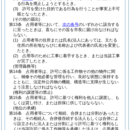
る行為を廃止しようとするとき。
(3)
許可を受けた目的である行為を行うことが事実上不可
能となったとき。
(その他の届出)
第13条
占用者等において、
次の各号
のいずれかに該当する
に至ったときは、直ちにその旨を市長に届け出なければな
らない。
(1)
占用者等の住所または氏名
(法人にあっては、主たる
住所の所在地ならびに名称および代表者の氏名)
を変更し
たとき。
(2)
占用等のために工事に着手するとき、または当該工事
が完了したとき。
(管理義務等)
第14条
占用者等は、許可に係る工作物その他の物件に関
し、補修その他必要な管理を行い、良好な状態に保持する
とともに、法定外公共物の機能、構造等に支障が生じない
よう注意しなければならない。
(権利の譲渡等の禁止)
第15条
占用者等は、許可に基づく権利を他人に譲渡し、も
しくは貸し付け、または担保に供してはならない。
(地位の承継)
第16条
占用者等について相続、合併または分割があったと
きは、その相続人、合併後存続する法人もしくは合併によ
り設立された法人または分割により許可に基づく権利もし
くは当該許可に係る工作物等を承継した法人は、占用者等