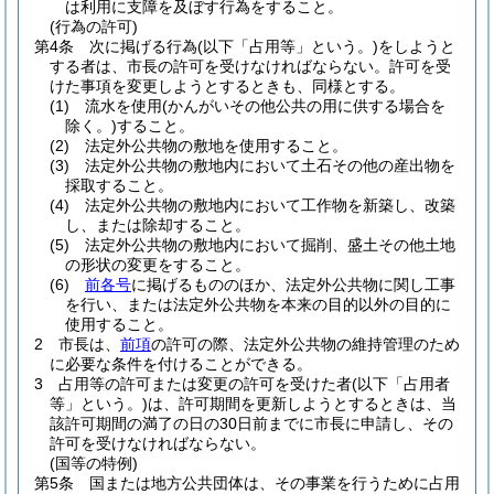
は利用に支障を及ぼす行為をすること。
(行為の許可)
第4条
次に掲げる行為
(以下「占用等」という。)
をしようと
する者は、市長の許可を受けなければならない。
許可を受
けた事項を変更しようとするときも、同様とする。
(1)
流水を使用
(かんがいその他公共の用に供する場合を
除く。)
すること。
(2)
法定外公共物の敷地を使用すること。
(3)
法定外公共物の敷地内において土石その他の産出物を
採取すること。
(4)
法定外公共物の敷地内において工作物を新築し、改築
し、または除却すること。
(5)
法定外公共物の敷地内において掘削、盛土その他土地
の形状の変更をすること。
(6)
前各号
に掲げるもののほか、法定外公共物に関し工事
を行い、または法定外公共物を本来の目的以外の目的に
使用すること。
2
市長は、
前項
の許可の際、法定外公共物の維持管理のため
に必要な条件を付けることができる。
3
占用等の許可または変更の許可を受けた者
(以下「占用者
等」という。)
は、許可期間を更新しようとするときは、当
該許可期間の満了の日の30日前までに市長に申請し、その
許可を受けなければならない。
(国等の特例)
第5条
国または地方公共団体は、その事業を行うために占用