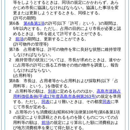
等をしようとするときは、同項の規定にかかわらず、あら
かじめ市長に協議しなければならない。
協議した事項を変
更または更新しようとするときも、同様とする。
(許可の期間)
第6条
第4条第1項
の許可
(以下「許可」という。)
の期間は、
5年以内とする。
ただし、占用の目的により市長が必要と認
めるときは、5年を超えて許可することができる。
2
前項
の期間は、更新することができる。
(許可物件の管理等)
第7条
占用者等は、許可の物件を常に良好な状態に維持管理
しなければならない。
2
維持管理の状況については、市長が求めたときは、速やか
に占用等の許可に係る工作物その他の物件を調査し、報告
しなければならない。
(占用料等)
第8条
市長は、占用者等から占用料および採取料
(以下「占
用料等」という。)
を徴収する。
2
占用料等の額は、
別表
に定めるもののほか、
高島市道路占
用料徴収条例
(平成17年度高島市条例第263号)
の規定を準用
する。
ただし、
同表
により難いときは、その都度
同表
に準
じて市長が定める。
3
占用等のうち消費税法
(昭和63年法律第108号)
第6条第1項
の規定により非課税とされるものを除くものについての占
用料等の額は、
前項
の規定により算出した額に消費税およ
び地方消費税率を乗じて得た額とする。