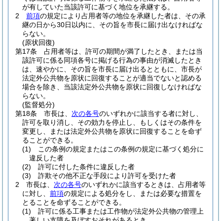
が有していた当該許可に基づく地位を承継する。
2
前項
の規定により占用者等の地位を承継した者は、その承
継の日から30日以内に、その旨を市長に届け出なければな
らない。
(原状回復)
第17条
占用者等は、許可の期間が満了したとき、または当
該許可に係る同項各号に掲げる行為の事由が消滅したとき
は、速やかに、その旨を市長に届け出るとともに、市長が
法定外公共物を原状に回復することが適当でないと認める
場合を除き、当該法定外公共物を原状に回復しなければな
らない。
(監督処分)
第18条
市長は、
次の各号
のいずれかに該当する者に対し、
許可を取り消し、その効力を停止し、もしくはその条件を
変更し、または法定外公共物を原状に回復することを命ず
ることができる。
(1)
この条例の規定またはこの条例の規定に基づく処分に
違反した者
(2)
許可に付した条件に違反した者
(3)
詐欺その他不正な手段により許可を受けた者
2
市長は、
次の各号
のいずれかに該当するときは、占用者等
に対し、
前項
の規定による処分をし、または必要な措置を
とることを命ずることができる。
(1)
許可に係る工事または工作物が法定外公共物の管理上
著しい支障を及ぼすおそれがあるとき。