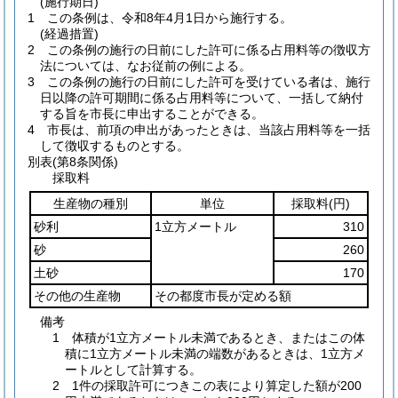
(施行期日)
1
この条例は、令和8年4月1日から施行する。
(経過措置)
2
この条例の施行の日前にした許可に係る占用料等の徴収方
法については、なお従前の例による。
3
この条例の施行の日前にした許可を受けている者は、施行
日以降の許可期間に係る占用料等について、一括して納付
する旨を市長に申出することができる。
4
市長は、前項の申出があったときは、当該占用料等を一括
して徴収するものとする。
別表
(第8条関係)
採取料
生産物の種別
単位
採取料
(円)
砂利
1立方メートル
310
砂
260
土砂
170
その他の生産物
その都度市長が定める額
備考
1 体積が1立方メートル未満であるとき、またはこの体
積に1立方メートル未満の端数があるときは、1立方メ
ートルとして計算する。
2 1件の採取許可につきこの表により算定した額が200