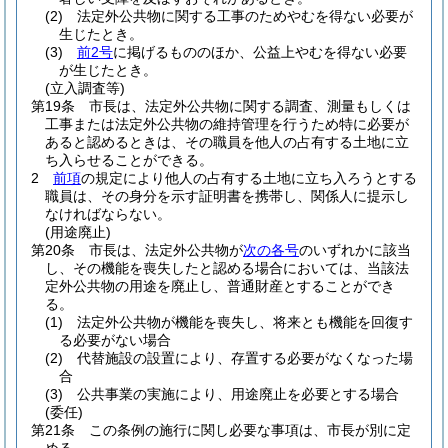
(2)
法定外公共物に関する工事のためやむを得ない必要が
生じたとき。
(3)
前2号
に掲げるもののほか、公益上やむを得ない必要
が生じたとき。
(立入調査等)
第19条
市長は、法定外公共物に関する調査、測量もしくは
工事または法定外公共物の維持管理を行うため特に必要が
あると認めるときは、その職員を他人の占有する土地に立
ち入らせることができる。
2
前項
の規定により他人の占有する土地に立ち入ろうとする
職員は、その身分を示す証明書を携帯し、関係人に提示し
なければならない。
(用途廃止)
第20条
市長は、法定外公共物が
次の各号
のいずれかに該当
し、その機能を喪失したと認める場合においては、当該法
定外公共物の用途を廃止し、普通財産とすることができ
る。
(1)
法定外公共物が機能を喪失し、将来とも機能を回復す
る必要がない場合
(2)
代替施設の設置により、存置する必要がなくなった場
合
(3)
公共事業の実施により、用途廃止を必要とする場合
(委任)
第21条
この条例の施行に関し必要な事項は、市長が別に定