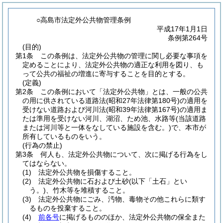
○高島市法定外公共物管理条例
平成17年1月1日
条例第264号
(目的)
第1条
この条例は、法定外公共物の管理に関し必要な事項を
定めることにより、法定外公共物の適正な利用を図り、も
って公共の福祉の増進に寄与することを目的とする。
(定義)
第2条
この条例において「法定外公共物」とは、一般の公共
の用に供されている道路法
(昭和27年法律第180号)
の適用を
受けない道路および河川法
(昭和39年法律第167号)
の適用ま
たは準用を受けない河川、湖沼、ため池、水路等
(当該道路
または河川等と一体をなしている施設を含む。)
で、本市が
所有しているものをいう。
(行為の禁止)
第3条
何人も、法定外公共物について、次に掲げる行為をし
てはならない。
(1)
法定外公共物を損傷すること。
(2)
法定外公共物に石および土砂
(以下「土石」とい
う。)
、竹木等を堆積すること。
(3)
法定外公共物にごみ、汚物、毒物その他これらに類す
るものを投棄すること。
(4)
前各号
に掲げるもののほか、法定外公共物の保全また