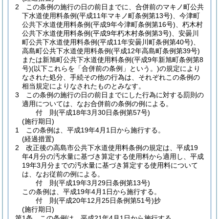
2
この条例の施行の日の前日までに、合併前のマキノ町公共
下水道使用料条例
(平成11年マキノ町条例第13号)
、今津町
公共下水道使用料条例
(平成9年今津町条例第16号)
、朽木村
公共下水道使用料条例
(平成9年朽木村条例第3号)
、安曇川
町公共下水道使用料条例
(平成11年安曇川町条例第40号)
、
高島町公共下水道使用料条例
(平成12年高島町条例第39号)
または新旭町公共下水道使用料条例
(平成9年新旭町条例第8
号)
(以下これらを「合併前の条例」という。)
の規定により
なされた処分、手続その他の行為は、それぞれこの条例の
相当規定によりなされたものとみなす。
3
この条例の施行の日の前日までにした行為に対する罰則の
適用については、なお合併前の条例の例による。
付
則
(平成18年3月30日
条例第57号)
(施行期日)
1
この条例は、平成19年4月1日から施行する。
(経過措置)
2
改正後の高島市公共下水道使用料条例の規定は、平成19
年4月分の汚水量に基づき算定する使用料から適用し、平成
19年3月分までの汚水量に基づき算定する使用料について
は、なお従前の例による。
付
則
(平成19年3月29日
条例第13号)
この条例は、平成19年4月1日から施行する。
付
則
(平成20年12月25日
条例第51号)
抄
(施行期日)
第1条
この条例は、平成21年4月1日から施行する。