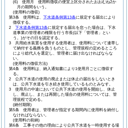
(6)
使用月 使用料徴収の便宜上区分されたおおむね2か
月の期間をいう。
(使用料の徴収)
第3条
使用料は、
下水道条例第13条
に規定する届出により
徴収する。
2
下水道条例第13条
に規定する届出を怠った場合は、下水
道事業の管理者の権限を行う市長
(以下「管理者」とい
う。)
がその日を認定する。
3
共用給水装置を使用する使用者は、使用料について連帯し
て納付する義務を負うものとし、管理規程の定めるところ
により総代人を選定し、管理者に届け出なければならな
い。
(使用料の徴収方法)
第4条
使用料は、納入通知書により1使用月ごとに徴収す
る。
2
公共下水道の使用の廃止または休止の届出をしないとき
は、公共下水道を引き続き使用しているものとみなす。
3
使用月の中途において公共下水道の使用を開始し、休止
し、廃止し、または再開した場合の使用料については、管
理規程で定める。
(納付期限)
第5条
使用者は、管理者が指定する期間内に使用料を納付し
なければならない。
(使用料の前納)
第6条
工事その他の理由により公共下水道を一時使用する場