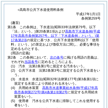
○高島市公共下水道使用料条例
平成17年1月1日
条例第259号
(趣旨)
第1条
この条例は、下水道法
(昭和33年法律第79号。以下
「法」という。)
第20条第1項および
高島市下水道条例
(平成
17年高島市条例第257号。以下「下水道条例」という。)
第
17条第2項
の規定に基づき、公共下水道使用料
(以下「使用
料」という。)
の算定および徴収方法に関し、必要な事項を
定めるものとする。
(用語の定義)
第2条
この条例において、
次の各号
に掲げる用語の意義は、
それぞれ
当該各号
に定めるところによる。
(1)
汚水 法第2条第1号に規定する汚水をいう。
(2)
公共下水道 法第2条第3号に規定する公共下水道をい
う。
(3)
水道水 水道法
(昭和32年法律第177号)
第3条第1項に
規定する水道により供給される水をいう。
(4)
共用給水装置
高島市水道事業給水条例
(平成17年高
島市条例第272号)
第4条第1項第2号
に規定する共用給水
装置をいう。
(5)
使用者 汚水を公共下水道に排除してこれを使用する
者をいう。