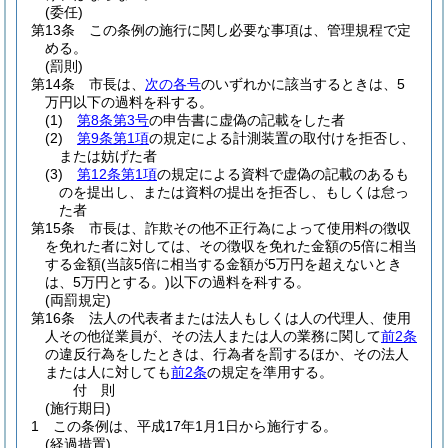
(委任)
第13条
この条例の施行に関し必要な事項は、管理規程で定
める。
(罰則)
第14条
市長は、
次の各号
のいずれかに該当するときは、5
万円以下の過料を科する。
(1)
第8条第3号
の申告書に虚偽の記載をした者
(2)
第9条第1項
の規定による計測装置の取付けを拒否し、
または妨げた者
(3)
第12条第1項
の規定による資料で虚偽の記載のあるも
のを提出し、または資料の提出を拒否し、もしくは怠っ
た者
第15条
市長は、詐欺その他不正行為によって使用料の徴収
を免れた者に対しては、その徴収を免れた金額の5倍に相当
する金額
(当該5倍に相当する金額が5万円を超えないとき
は、5万円とする。)
以下の過料を科する。
(両罰規定)
第16条
法人の代表者または法人もしくは人の代理人、使用
人その他従業員が、その法人または人の業務に関して
前2条
の違反行為をしたときは、行為者を罰するほか、その法人
または人に対しても
前2条
の規定を準用する。
付
則
(施行期日)
1
この条例は、平成17年1月1日から施行する。
(経過措置)