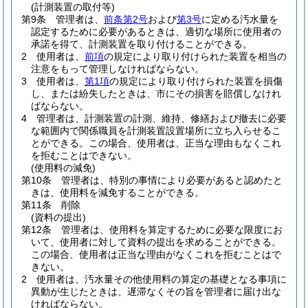
(計測装置の取付等)
第9条
管理者は、
前条第2号
および
第3号
に定める汚水量を
認定するために必要があるときは、適切な場所に使用者の
承諾を得て、計測装置を取り付けることができる。
2
使用者は、
前項
の規定により取り付けられた装置を相当の
注意をもって管理しなければならない。
3
使用者は、
第1項
の規定により取り付けられた装置を損傷
し、または紛失したときは、市にその損害を賠償しなけれ
ばならない。
4
管理者は、計測装置の計測、維持、修繕および撤去に必要
な範囲内で関係職員を計測装置設置場所に立ち入らせるこ
とができる。
この場合、使用者は、正当な理由もなくこれ
を拒むことはできない。
(使用料の減免)
第10条
管理者は、特別の事情により必要があると認めたと
きは、使用料を減免することができる。
第11条
削除
(資料の提出)
第12条
管理者は、使用料を算定するために必要な限度にお
いて、使用者に対して資料の提出を求めることができる。
この場合、使用者は正当な理由がなくこれを拒むことはで
きない。
2
使用者は、汚水量その他使用料の算定の基礎となる事項に
異動が生じたときは、遅滞なくその旨を管理者に届け出な
ければならない。