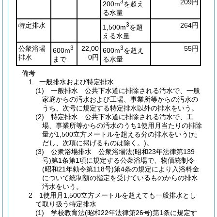
3
209円
200m
を超え
る水量
特定排水
3
264円
1,500m
を超
える水量
公衆浴場
3
22,00
3
55円
600m
600m
を超え
排水
0円
まで
る水量
備考
1 一般排水および特定排水
(1) 一般排水 公共下水道に排除される汚水で、一般
家庭からの汚水および工場、事業所等からの汚水の
うち、次号に規定する特定排水以外の排水をいう。
(2) 特定排水 公共下水道に排除される汚水で、工
場、事業所等からの汚水のうち1使用月当たりの排除
量が1,500立方メートルを超える分の排水をいう(た
だし、次項に掲げるものは除く。)。
(3) 公衆浴場排水 公衆浴場法(昭和23年法律第139
号)第1条第1項に規定する公衆浴場で、物価統制令
(昭和21年勅令第118号)第4条の規定により入浴料金
について統制額の指定を受けているものからの排水
汚水をいう。
2 1使用月1,500立方メートルを超えても一般排水とし
て取り扱う特定排水
(1) 学校教育法(昭和22年法律第26号)第1条に規定す