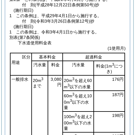
付
則
(平成28年12月22日
条例第50号)
抄
(施行期日)
1
この条例は、平成29年4月1日から施行する。
付
則
(令和3年3月26日
条例第12号)
抄
(施行期日)
1
この条例は、令和3年4月1日から施行する。
別表
(第7条関係)
下水道使用料金表
(1使用月)
区分
基本料金
超過料金
用途
汚水量
料金
汚水量
3
料金
(1m
につ
き)
一般排水
3
3,080
3
176円
20m
20m
を超え60
円
まで
3
m
以下の水量
3
187円
60m
を超え10
3
0m
以下の水
量
3
198円
100m
を超え2
3
00m
以下の水
量