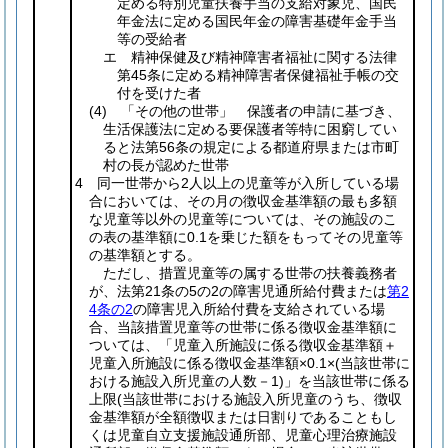
定める特別児童扶養手当の支給対象児、国民
年金法に定める国民年金の障害基礎年金手当
等の受給者
エ 精神保健及び精神障害者福祉に関する法律
第45条に定める精神障害者保健福祉手帳の交
付を受けた者
(4)
「その他の世帯」 保護者の申請に基づき、
生活保護法に定める要保護者等特に困窮してい
ると法第56条の規定による都道府県または市町
村の長が認めた世帯
4 同一世帯から2人以上の児童等が入所している場
合においては、その月の徴収金基準額の最も多額
な児童等以外の児童等については、その施設のこ
の表の基準額に0.1を乗じた額をもってその児童等
の基準額とする。
ただし、措置児童等の属する世帯の扶養義務者
が、法第21条の5の2の障害児通所給付費または
第2
4条の2
の障害児入所給付費を支給されている場
合、当該措置児童等の世帯に係る徴収金基準額に
ついては、「
児童入所施設に係る徴収金基準額＋
児童入所施設に係る徴収金基準額×0.1×
(当該世帯に
おける施設入所児童の人数－1)
」を当該世帯に係る
上限
(当該世帯における施設入所児童のうち、徴収
金基準額が全額徴収または日割りであることもし
くは児童自立支援施設通所部、児童心理治療施設