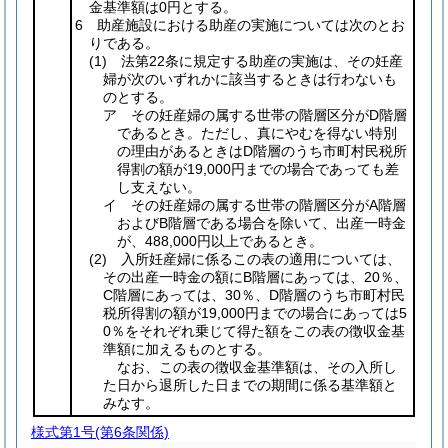
金基準額は0円とする。
6 助産施設における助産の実施については次のとお
りである。
(1)
法第22条に規定する助産の実施は、その妊産
婦が次のいずれかに該当するときは行わないも
のとする。
ア その妊産婦の属する世帯の階層区分がD階層
であるとき。ただし、真にやむを得ない特別
の理由があるときはD階層のうち市町村民税所
得割の額が19,000円までの場合であっても差
し支えない。
イ その妊産婦の属する世帯の階層区分がA階層
およびB階層である場合を除いて、出産一時金
が、488,000円以上であるとき。
(2)
入所妊産婦に係るこの表の適用については、
その出産一時金の額にB階層にあっては、20％、
C階層にあっては、30％、D階層のうち市町村民
税所得割の額が19,000円までの場合にあっては5
0％をそれぞれ乗じて得た額をこの表の徴収金基
準額に加えるものとする。
なお、この表の徴収金基準額は、その入所し
た日から退所した日までの期間に係る基準額と
みなす。
様式第1号
(第6条関係)