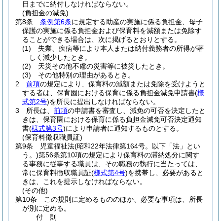
日までに納付しなければならない。
(負担金の減免)
第8条
条例第6条
に規定する助産の実施に係る負担金、母子
保護の実施に係る負担金および保育料を減額または免除す
ることができる場合は、次に掲げるとおりとする。
(1)
失業、疾病等により本人または納付義務者の所得が著
しく減少したとき。
(2)
天災その他不慮の災害等に被災したとき。
(3)
その他特別の理由があるとき。
2
前項
の規定により、保育料の減額または免除を受けようと
する者は、保育園における保育に係る負担金減免申請書
(
様
式第2号
)
を所長に提出しなければならない。
3
所長は、
前項
の申請書を審査し、減免の可否を決定したと
きは、保育園における保育に係る負担金減免可否決定通知
書
(
様式第3号
)
により申請者に通知するものとする。
(保育料徴収職員証)
第9条
児童福祉法
(昭和22年法律第164号。以下「法」とい
う。)
第56条第10項の規定により保育料の滞納処分に関す
る事務に従事する職員は、その職務の執行に当たっては、
常に保育料徴収職員証
(
様式第4号
)
を携帯し、必要があると
きは、これを提示しなければならない。
(その他)
第10条
この規則に定めるもののほか、必要な事項は、所長
が別に定める。
付
則