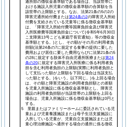
通所部の徴収金基準額である場合は、当該世帯に
おける施設入所児童の徴収金基準額の合算額を当
該世帯の上限額とする。なお、法第21条の5の2の
障害児通所給付費または
第24条の2
の障害児入所給
付費を支給されている児童等に係る徴収金基準額
は、「障害児入所給付費等国庫負担金及び障害児
入所医療費等国庫負担金について
(令和5年6月30日
こ支障第13号こども家庭庁長官通知)
」等の徴収金
基準額とする。)
とし、その額がその月の利用者負
担額
(法第24条の7に規定する食事の提供に要した
費用および居住に要した費用ならびに法第21条の5
の28に規定する肢体不自由児通所医療または
第24
条の20
に規定する障害児入所医療に係る利用者負
担を含む利用者負担の上限額
(実際に利用者負担と
して支払った額が上限額を下回る場合は当該支払
った額とする。)
をいう。以下同じ。)
を上回る場合
は、その額と障害児施設の利用者負担額との差額
を児童入所施設に係る徴収金基準額とし、障害児
施設の利用者負担額が当該世帯の上限額を上回る
場合は、児童入所施設に係る徴収金基準額は0円と
する。
5 里親またはファミリーホームに委託されている児
童および児童養護施設または母子生活支援施設に
入所している児童が、児童自立支援施設または児
童心理治療施設へ通所する場合の通所に係る徴収