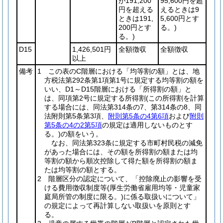
が191,200
95,600円を超
円を超える
えるときは9
ときは191,
5,600円とす
200円とす
る。)
る。)
D15
1,426,501円
全額徴収
全額徴収
以上
備考
1 この表のC階層における「均等割の額」とは、地
方税法第292条第1項第1号に規定する均等割の額を
いい、D1～D15階層における「所得割の額」と
は、同項第2号に規定する所得割
(この所得割を計算
する場合には、同法第314条の7、第314条の8、同
法附則第5条第3項、
附則第5条の4第6項
および
附則
第5条の4の2第5項
の規定は適用しないものとす
る。)
の額をいう。
なお、同法第323条に規定する市町村民税の減免
があった場合には、その額を所得割の額または均
等割の額から順次控除して得た額を所得割の額ま
たは均等割の額とする。
2 階層区分の認定について、「控除廃止の影響を受
ける費用徴収制度等
(厚生労働省雇用均等・児童家
庭局所管の制度に限る。)
に係る取扱いについて」
の規定によって再計算しない取扱いを原則とす
る。