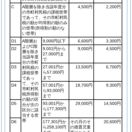
C
A階層を除き当該年度分
4,500円
2,200円
の市町村民税の課税世帯
であって、その市町村民
税の額が均等割の額のみ
の世帯
(所得割の額のな
い世帯)
D1
A階層お
9,000円以下
6,600円
3,300円
よびC階
D2
9,001円から
9,000円
4,500円
層を除き
27,000円ま
当該年度
で
分の市町
D3
27,001円か
13,500円
6,700円
村民税の
ら57,000円
課税世帯
まで
であっ
て、その
D4
57,001円か
18,700円
9,300円
市町村民
ら93,000円
税所得割
まで
の額の区
D5
93,001円か
29,000円
14,500円
分が次の
ら177,300円
区分に該
まで
当する世
帯
D6
177,301円か
その月のそ
20,600円
ら258,100円
の措置児童