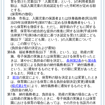
育を受けた児童
(以下「入園児童」という。)
の利用者負担
額は、当該入園児童の支給認定を行った市町村が定める額
とする。
(保育料の徴収)
第5条
市長は、入園児童の保護者または扶養義務者
(民法
(明
治29年法律第89号)
第877条に定める扶養義務者をいう。)
から保育料を徴収する。
ただし、就学前の子どもに関する
教育、保育等の総合的な提供の推進に関する法律
(平成18年
法律第77号)
第3条の規定に基づき認定を受けた認定こども
園
(以下「認定こども園」という。)
の入園児童について
は、この限りでない。
(負担金の額の決定および通知)
第6条
福祉事務所長
(以下「所長」という。)
は、助産の実
施、母子保護の実施または保育園における保育を行ったと
きは、速やかに負担金の額を決定し、
条例第2条
から
第4条
までの規定による負担金の納付義務者
(以下「納付義務者」
という。)
に通知するものとする。
その額に変更があったと
きもまた、同様とする。
2
前項
の規定により、保育料の額を決定または変更したとき
は、保育園における保育に係る負担金額決定
(変更)
通知書
(
様式第1号
)
により、納付義務者に通知するものとする。
(負担金の納入)
第7条
納付義務者は、負担金を、助産の実施の場合にあって
は助産の実施を受けたときに、母子保護の実施または保育
園における保育の場合にあっては、その月分を当該月の末