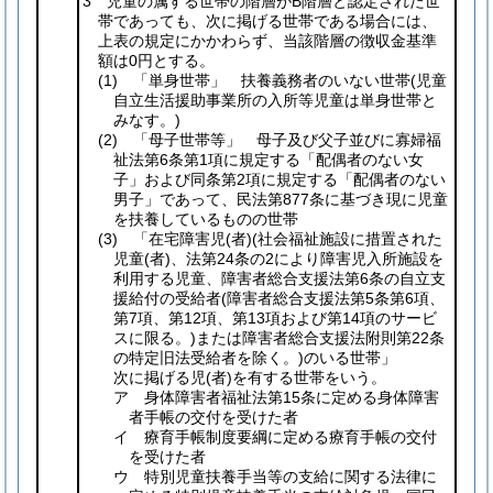
3 児童の属する世帯の階層がB階層と認定された世
帯であっても、次に掲げる世帯である場合には、
上表の規定にかかわらず、当該階層の徴収金基準
額は0円とする。
(1)
「単身世帯」 扶養義務者のいない世帯
(児童
自立生活援助事業所の入所等児童は単身世帯と
みなす。)
(2)
「母子世帯等」 母子及び父子並びに寡婦福
祉法第6条第1項に規定する「配偶者のない女
子」および同条第2項に規定する「配偶者のない
男子」であって、民法第877条に基づき現に児童
を扶養しているものの世帯
(3)
「在宅障害児
(者)
(社会福祉施設に措置された
児童
(者)
、法第24条の2により障害児入所施設を
利用する児童、障害者総合支援法第6条の自立支
援給付の受給者
(障害者総合支援法第5条第6項、
第7項、第12項、第13項および第14項のサービ
スに限る。)
または障害者総合支援法附則第22条
の特定旧法受給者を除く。)
のいる世帯」
次に掲げる児
(者)
を有する世帯をいう。
ア 身体障害者福祉法第15条に定める身体障害
者手帳の交付を受けた者
イ 療育手帳制度要綱に定める療育手帳の交付
を受けた者
ウ 特別児童扶養手当等の支給に関する法律に