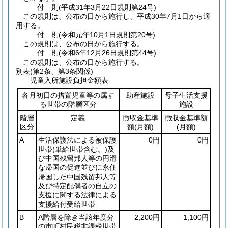
付
則
(平成31年3月22日
規則第24号)
この規則は、公布の日から施行し、平成30年7月1日から適
用する。
付
則
(令和元年10月1日
規則第20号)
この規則は、公布の日から施行する。
付
則
(令和6年12月26日
規則第44号)
この規則は、公布の日から施行する。
別表
(第2条、第3条関係)
児童入所施設負担金額表
各月初日の措置児童等の属す
助産施設
母子生活支援
る世帯の階層区分
施設
階層
定義
徴収金基準
徴収金基準額
区分
額
(月額)
(月額)
A
生活保護法による被保護
0円
0円
世帯
(単給世帯含む。)
及
び中国残留邦人等の円滑
な帰国の促進並びに永住
帰国した中国残留邦人等
及び特定配偶者の自立の
支援に関する法律による
支援給付受給世帯
B
A階層を除き当該年度分
2,200円
1,100円
の市町村民税非課税世帯