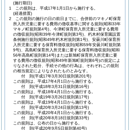
(施行期日)
1
この規則は、平成17年1月1日から施行する。
(経過措置)
2
この規則の施行の日の前日までに、合併前のマキノ町保育
所入所児童に要する費用の徴収基準に関する規則
(昭和33年
マキノ町規則第4号)
、今津町保育所入所児童に要する費用
の徴収規則
(昭和39年今津町規則第3号)
、朽木村保育園設置
条例施行規則
(昭和49年朽木村規則第1号)
、安曇川町保育所
入所児童に要する保育料徴収規則
(昭和59年安曇川町規則第
9号)
、高島町保育所入所児童に要する保育料徴収規則
(昭和
56年高島町規則第14号)
または新旭町保育所入所児童に要
する費用の徴収規則
(昭和49年新旭町規則第6号)
の規定によ
りなされた処分、手続その他の行為は、それぞれこの規則
の相当規定によりなされたものとみなす。
付
則
(平成17年3月30日
規則第201号)
この規則は、平成17年4月1日から施行する。
付
則
(平成18年3月31日
規則第16号)
この規則は、平成18年4月1日から施行する。
付
則
(平成19年3月26日
規則第17号)
この規則は、平成19年4月1日から施行する。
付
則
(平成20年3月24日
規則第13号)
この規則は、平成20年4月1日から施行する。
付
則
(平成20年8月18日
規則第33号)
この規則は、公布の日から施行する。
付
則
(平成20年9月5日
規則第40号)