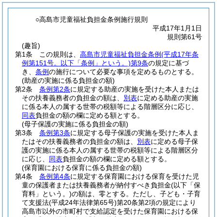
○高島市児童福祉負担金条例施行規則
平成17年1月1日
規則第61号
(趣旨)
第1条
この規則は、
高島市児童福祉負担金条例
(平成17年条
例第151号。以下「条例」という。)
第9条
の規定に基づ
き、
条例
の施行について必要な事項を定めるものとする。
(助産の実施に係る負担金の額)
第2条
条例第2条
に規定する助産の実施を受けた本人または
その扶養義務者の負担金の額は、
別表
に定める助産の実施
に係る本人の属する世帯の税額等による階層区分に応じ、
同表
負担金の額の欄に定める額とする。
(母子保護の実施に係る負担金の額)
第3条
条例第3条
に規定する母子保護の実施を受けた本人ま
たはその扶養義務者の負担金の額は、
別表
に定める母子保
護の実施に係る本人の属する世帯の税額等による階層区分
に応じ、
同表
負担金の額の欄に定める額とする。
(保育園における保育に係る負担金の額)
第4条
条例第4条
に規定する保育園における保育を受けた児
童の保護者または扶養義務者が納付すべき負担金
(以下「保
育料」という。)
の額は、零とする。
ただし、子ども・子育
て支援法
(平成24年法律第65号)
第20条第2項の規定により
高島市以外の市町村で支給認定を受けた保育園における保