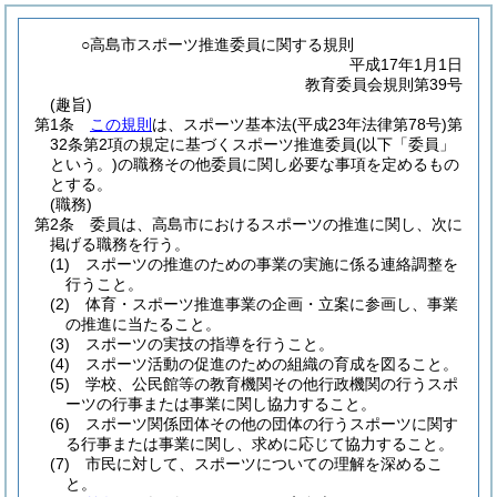
○高島市スポーツ推進委員に関する規則
平成17年1月1日
教育委員会規則第39号
(趣旨)
第1条
この規則
は、スポーツ基本法
(平成23年法律第78号)
第
32条第2項の規定に基づくスポーツ推進委員
(以下「委員」
という。)
の職務その他委員に関し必要な事項を定めるもの
とする。
(職務)
第2条
委員は、高島市におけるスポーツの推進に関し、次に
掲げる職務を行う。
(1)
スポーツの推進のための事業の実施に係る連絡調整を
行うこと。
(2)
体育・スポーツ推進事業の企画・立案に参画し、事業
の推進に当たること。
(3)
スポーツの実技の指導を行うこと。
(4)
スポーツ活動の促進のための組織の育成を図ること。
(5)
学校、公民館等の教育機関その他行政機関の行うスポ
ーツの行事または事業に関し協力すること。
(6)
スポーツ関係団体その他の団体の行うスポーツに関す
る行事または事業に関し、求めに応じて協力すること。
(7)
市民に対して、スポーツについての理解を深めるこ
と。