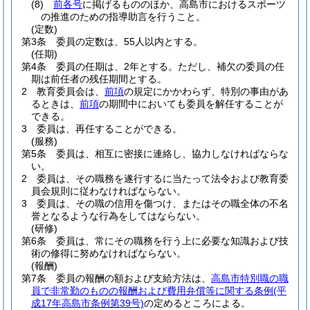
(8)
前各号
に掲げるもののほか、高島市におけるスポーツ
の推進のための指導助言を行うこと。
(定数)
第3条
委員の定数は、55人以内とする。
(任期)
第4条
委員の任期は、2年とする。
ただし、補欠の委員の任
期は前任者の残任期間とする。
2
教育委員会は、
前項
の規定にかかわらず、特別の事由があ
るときは、
前項
の期間中においても委員を解任することが
できる。
3
委員は、再任することができる。
(服務)
第5条
委員は、相互に密接に連絡し、協力しなければならな
い。
2
委員は、その職務を遂行するに当たって法令および教育委
員会規則に従わなければならない。
3
委員は、その職の信用を傷つけ、またはその職全体の不名
誉となるような行為をしてはならない。
(研修)
第6条
委員は、常にその職務を行う上に必要な知識および技
術の修得に努めなければならない。
(報酬)
第7条
委員の報酬の額および支給方法は、
高島市特別職の職
員で非常勤のものの報酬および費用弁償等に関する条例
(平
成17年高島市条例第39号)
の定めるところによる。