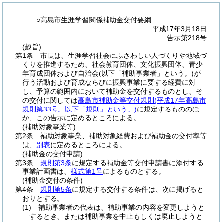
○高島市生涯学習関係補助金交付要綱
平成17年3月18日
告示第218号
(趣旨)
第1条
市長は、生涯学習社会にふさわしい人づくりや地域づ
くりを推進するため、社会教育団体、文化振興団体、青少
年育成団体および自治会
(以下「補助事業者」という。)
が
行う活動および育成ならびに振興事業に要する経費に対
し、予算の範囲内において補助金を交付するものとし、そ
の交付に関しては
高島市補助金等交付規則
(平成17年高島市
規則第33号。以下「規則」という。)
に規定するもののほ
か、この告示に定めるところによる。
(補助対象事業等)
第2条
補助対象事業、補助対象経費および補助金の交付率等
は、
別表
に定めるところによる。
(補助金の交付申請)
第3条
規則第3条
に規定する補助金等交付申請書に添付する
事業計画書は、
様式第1号
によるものとする。
(補助金交付の条件)
第4条
規則第5条
に規定する交付する条件は、次に掲げると
おりとする。
(1)
補助事業者の代表は、補助事業の内容を変更しようと
するとき、または補助事業を中止もしくは廃止しようと