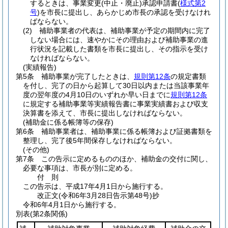
するときは、事業変更
(中止・廃止)
承認申請書
(
様式第2
号
)
を市長に提出し、あらかじめ市長の承認を受けなけれ
ばならない。
(2)
補助事業者の代表は、補助事業が予定の期間内に完了
しない場合には、速やかにその理由および補助事業の進
行状況を記載した書類を市長に提出し、その指示を受け
なければならない。
(実績報告)
第5条
補助事業が完了したときは、
規則第12条
の規定書類
を付し、完了の日から起算して30日以内または当該事業年
度の翌年度の4月10日のいずれか早い日までに
規則第12条
に規定する補助事業等実績報告書に事業実績書および収支
決算書を添えて、市長に提出しなければならない。
(補助金に係る帳簿等の保存)
第6条
補助事業者は、補助事業に係る帳簿および証拠書類を
整理し、完了後5年間保存しなければならない。
(その他)
第7条
この告示に定めるもののほか、補助金の交付に関し、
必要な事項は、市長が別に定める。
付
則
この告示は、平成17年4月1日から施行する。
改正文
(令和6年3月28日
告示第48号)
抄
令和6年4月1日から施行する。
別表
(第2条関係)