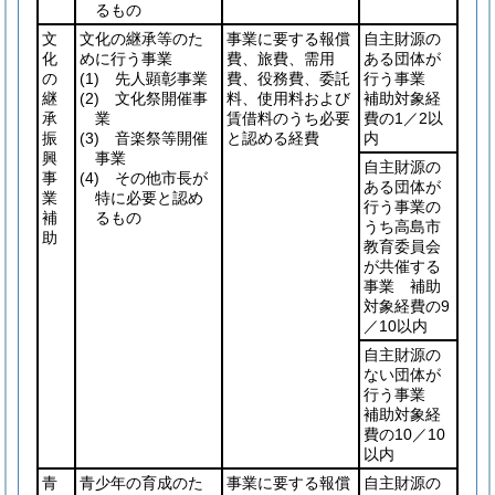
るもの
文
文化の継承等のた
事業に要する報償
自主財源の
化
めに行う事業
費、旅費、需用
ある団体が
の
(1)
先人顕彰事業
費、役務費、委託
行う事業
継
(2)
文化祭開催事
料、使用料および
補助対象経
承
業
賃借料のうち必要
費の1／2以
振
(3)
音楽祭等開催
と認める経費
内
興
事業
自主財源の
事
(4)
その他市長が
ある団体が
業
特に必要と認め
行う事業の
補
るもの
うち高島市
助
教育委員会
が共催する
事業 補助
対象経費の9
／10以内
自主財源の
ない団体が
行う事業
補助対象経
費の10／10
以内
青
青少年の育成のた
事業に要する報償
自主財源の