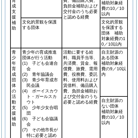
育
費、備品購入費、
補助対象経
成
負担金補助および
費の10／10
支
交付金のうち必要
以内
援
と認める経費
文化的景観を保護
文化的景観
補
する団体
を保護する
助
団体 補助
対象経費の1
0／10以内
青
青少年の育成推進
活動に要する給
自主財源の
少
団体が行う活動
料、職員手当等、
ある団体
年
(1)
子ども会連合
共済費、賃金、報
補助対象経
育
会
償費、旅費、需用
費の9／10以
成
(2)
青年協議会
費、役務費、委託
内
団
(3)
青少年育成市
料、使用料および
体
民会議
賃借料、備品購入
の
(4)
ボーイスカウ
費、負担金補助お
活
ト・ガールスカ
よび交付金のうち
自主財源の
動
ウト
必要と認める経費
ない団体
支
(5)
少年少女合唱
補助対象経
援
団
費の10／10
補
(6)
子ども会協議
以内
助
会
(7)
その他市長が
特に必要と認め