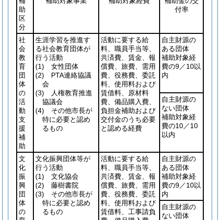
補
補助対象事業
補助対象経費
補助金の交
助
付率
区
分
社
生涯学習を推進す
活動に要する給
自主財源の
会
る社会教育団体が
料、職員手当等、
ある団体
教
行う活動
共済費、賃金、報
補助対象経
育
(1)
女性団体
償費、旅費、需用
費の9／10以
団
(2)
PTA連絡協議
費、役務費、委託
内
体
会
料、使用料および
の
(3)
人権教育推進
賃借料、原材料
自主財源の
活
協議会
費、備品購入費、
ない団体
動
(4)
その他市長が
負担金補助および
補助対象経
支
特に必要と認め
交付金のうち必要
費の10／10
援
るもの
と認める経費
以内
補
助
文
文化振興団体等が
活動に要する給
自主財源の
化
行う活動
料、職員手当等、
ある団体
振
(1)
文化協会
共済費、賃金、報
補助対象経
興
(2)
藤樹書院
償費、旅費、需用
費の9／10以
団
(3)
その他市長が
費、役務費、委託
内
体
特に必要と認め
料、使用料および
自主財源の
の
るもの
賃借料、工事請負
ない団体