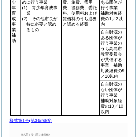
少
めに行う事業
費、旅費、需用
ある団体が
年
(1)
青少年育成事
費、役務費、委託
行う事業
育
業
料、使用料および
補助対象経
成
(2)
その他市長が
賃借料のうち必要
費の1／2以
事
特に必要と認め
と認める経費
内
業
るもの
自主財源の
補
ある団体が
助
行う事業の
うち高島市
教育委員会
が共催する
事業 補助
対象経費の9
／10以内
自主財源の
ない団体が
行う事業
補助対象経
費の10／10
以内
様式第1号
(第3条関係)