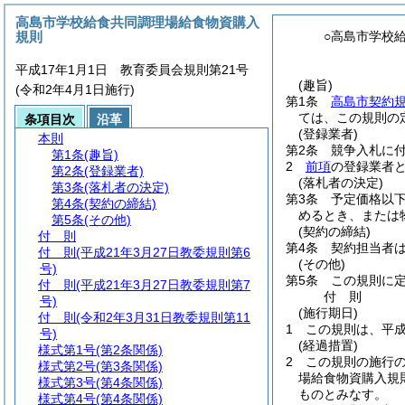
高島市学校給食共同調理場給食物資購入
規則
○高島市学校
平成17年1月1日 教育委員会規則第21号
(趣旨)
(令和2年4月1日施行)
第1条
高島市契約
ては、この規則の
条項目次
沿革
(登録業者)
本則
第2条
競争入札に
第1条
(趣旨)
2
前項
の登録業者
第2条
(登録業者)
(落札者の決定)
第3条
(落札者の決定)
第3条
予定価格以
第4条
(契約の締結)
めるとき、または
第5条
(その他)
(契約の締結)
付 則
第4条
契約担当者
付 則
(平成21年3月27日教委規則第6
(その他)
号)
第5条
この規則に
付 則
(平成21年3月27日教委規則第7
付
則
号)
(施行期日)
付 則
(令和2年3月31日教委規則第11
1
この規則は、平成
号)
(経過措置)
様式第1号
(第2条関係)
2
この規則の施行
様式第2号
(第3条関係)
場給食物資購入規
様式第3号
(第4条関係)
ものとみなす。
様式第4号
(第4条関係)