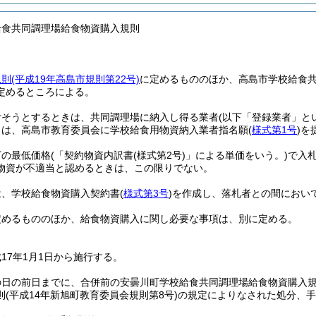
給食共同調理場給食物資購入規則
規則
(平成19年高島市規則第22号)
に定めるもののほか、高島市学校給食
定めるところによる。
付そうとするときは、共同調理場に納入し得る業者
(以下「登録業者」と
とは、高島市教育委員会に学校給食用物資納入業者指名願
(
様式第1号
)
を
下の最低価格
(「契約物資内訳書
(様式第2号)
」による単価をいう。)
で入
物資が不適当と認めるときは、この限りでない。
は、学校給食物資購入契約書
(
様式第3号
)
を作成し、落札者との間におい
定めるもののほか、給食物資購入に関し必要な事項は、別に定める。
17年1月1日から施行する。
の日の前日までに、合併前の安曇川町学校給食共同調理場給食物資購入
則
(平成14年新旭町教育委員会規則第8号)
の規定によりなされた処分、手