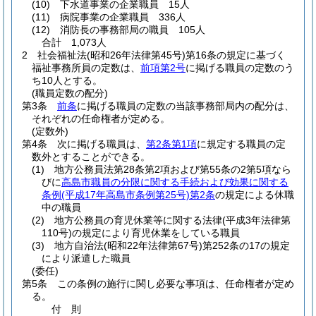
(10)
下水道事業の企業職員 15人
(11)
病院事業の企業職員 336人
(12)
消防長の事務部局の職員 105人
合計 1,073人
2
社会福祉法
(昭和26年法律第45号)
第16条の規定に基づく
福祉事務所員の定数は、
前項第2号
に掲げる職員の定数のう
ち10人とする。
(職員定数の配分)
第3条
前条
に掲げる職員の定数の当該事務部局内の配分は、
それぞれの任命権者が定める。
(定数外)
第4条
次に掲げる職員は、
第2条第1項
に規定する職員の定
数外とすることができる。
(1)
地方公務員法第28条第2項および第55条の2第5項なら
びに
高島市職員の分限に関する手続および効果に関する
条例
(平成17年高島市条例第25号)
第2条
の規定による休職
中の職員
(2)
地方公務員の育児休業等に関する法律
(平成3年法律第
110号)
の規定により育児休業をしている職員
(3)
地方自治法
(昭和22年法律第67号)
第252条の17の規定
により派遣した職員
(委任)
第5条
この条例の施行に関し必要な事項は、任命権者が定め
る。
付
則