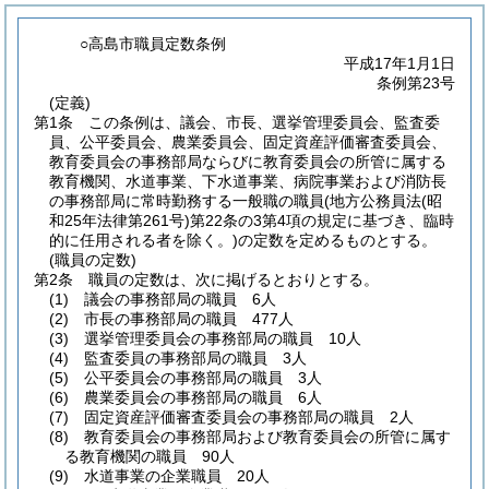
○高島市職員定数条例
平成17年1月1日
条例第23号
(定義)
第1条
この条例は、議会、市長、選挙管理委員会、監査委
員、公平委員会、農業委員会、固定資産評価審査委員会、
教育委員会の事務部局ならびに教育委員会の所管に属する
教育機関、水道事業、下水道事業、病院事業および消防長
の事務部局に常時勤務する一般職の職員
(地方公務員法
(昭
和25年法律第261号)
第22条の3第4項の規定に基づき、臨時
的に任用される者を除く。)
の定数を定めるものとする。
(職員の定数)
第2条
職員の定数は、次に掲げるとおりとする。
(1)
議会の事務部局の職員 6人
(2)
市長の事務部局の職員 477人
(3)
選挙管理委員会の事務部局の職員 10人
(4)
監査委員の事務部局の職員 3人
(5)
公平委員会の事務部局の職員 3人
(6)
農業委員会の事務部局の職員 6人
(7)
固定資産評価審査委員会の事務部局の職員 2人
(8)
教育委員会の事務部局および教育委員会の所管に属す
る教育機関の職員 90人
(9)
水道事業の企業職員 20人