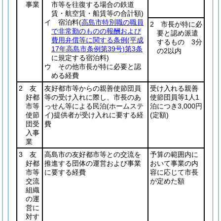
事業
市等を往復する場合の鉄道
賃・航空賃・船賃等の合計額)
イ 宿泊料
(
高島市特別職の職員
2 市長が特に必
で非常勤のものの報酬および
要と認め派遣
費用弁償等に関する条例
(平成
するもの 3分
17年高島市条例第39号)
第3条
の2以内
に規定する宿泊料)
ウ その他市長が特に必要と認
める経費
2 友
友好都市等からの親善使節団員
受け入れる親善
好都
等の受け入れに際し、市長のあ
使節団員等1人1
市等
っせん等による民泊
(ホームステ
泊につき3,000円
使節
イ)
提供者が受け入れに要する経
(定額)
団受
費
入事
業
3 友
高島市の友好都市等との交流を
予算の範囲内に
好都
推進する団体の運営および事業
おいて事業の内
市等
に要する経費
容に応じて市長
交流
が定めた額
組織
の運
営に
対す