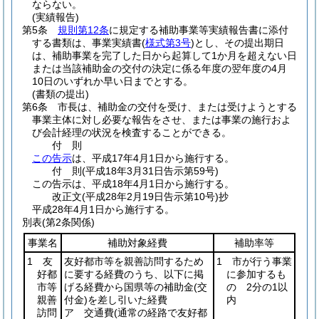
ならない。
(実績報告)
第5条
規則第12条
に規定する補助事業等実績報告書に添付
する書類は、事業実績書
(
様式第3号
)
とし、その提出期日
は、補助事業を完了した日から起算して1か月を超えない日
または当該補助金の交付の決定に係る年度の翌年度の4月
10日のいずれか早い日までとする。
(書類の提出)
第6条
市長は、補助金の交付を受け、または受けようとする
事業主体に対し必要な報告をさせ、または事業の施行およ
び会計経理の状況を検査することができる。
付
則
この告示
は、平成17年4月1日から施行する。
付
則
(平成18年3月31日
告示第59号)
この告示は、平成18年4月1日から施行する。
改正文
(平成28年2月19日
告示第10号)
抄
平成28年4月1日から施行する。
別表
(第2条関係)
事業名
補助対象経費
補助率等
1 友
友好都市等を親善訪問するため
1 市が行う事業
好都
に要する経費のうち、以下に掲
に参加するも
市等
げる経費から国県等の補助金
(交
の 2分の1以
親善
付金)
を差し引いた経費
内
訪問
ア 交通費
(通常の経路で友好都