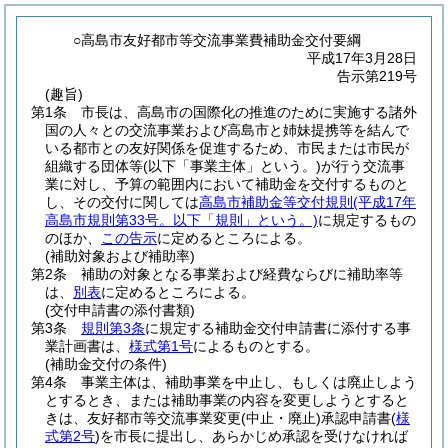
○高島市友好都市等交流事業費補助金交付要綱
平成17年3月28日
告示第219号
(趣旨)
第1条
市長は、高島市の国際化の推進のために実施する諸外
国の人々との交流事業および高島市と姉妹提携等を結んで
いる都市との友好関係を促進するため、市民または市民が
組織する団体等
(以下「事業主体」という。)
が行う交流事
業に対し、予算の範囲内において補助金を交付するものと
し、その交付に関しては
高島市補助金等交付規則
(平成17年
高島市規則第33号。以下「規則」という。)
に規定するもの
のほか、
この告示
に定めるところによる。
(補助対象および補助率)
第2条
補助の対象となる事業および経費ならびに補助率等
は、
別表
に定めるところによる。
(交付申請書の添付書類)
第3条
規則第3条
に規定する補助金交付申請書に添付する事
業計画書は、
様式第1号
によるものとする。
(補助金交付の条件)
第4条
事業主体は、補助事業を中止し、もしくは廃止しよう
とするとき、または補助事業の内容を変更しようとすると
きは、友好都市等交流事業変更
(中止・廃止)
承認申請書
(
様
式第2号
)
を市長に提出し、あらかじめ承認を受けなければ