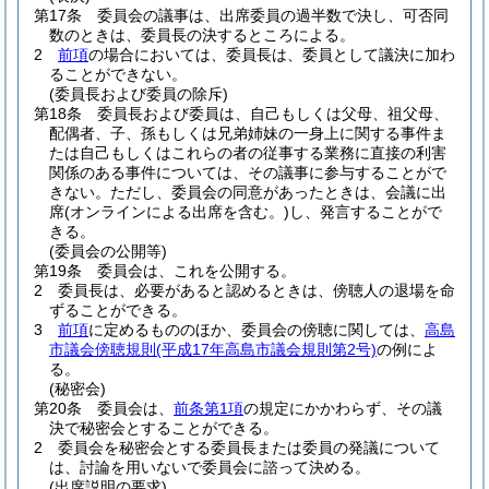
第17条
委員会の議事は、出席委員の過半数で決し、可否同
数のときは、委員長の決するところによる。
2
前項
の場合においては、委員長は、委員として議決に加わ
ることができない。
(委員長および委員の除斥)
第18条
委員長および委員は、自己もしくは父母、祖父母、
配偶者、子、孫もしくは兄弟姉妹の一身上に関する事件ま
たは自己もしくはこれらの者の従事する業務に直接の利害
関係のある事件については、その議事に参与することがで
きない。
ただし、委員会の同意があったときは、会議に出
席
(オンラインによる出席を含む。)
し、発言することがで
きる。
(委員会の公開等)
第19条
委員会は、これを公開する。
2
委員長は、必要があると認めるときは、傍聴人の退場を命
ずることができる。
3
前項
に定めるもののほか、委員会の傍聴に関しては、
高島
市議会傍聴規則
(平成17年高島市議会規則第2号)
の例によ
る。
(秘密会)
第20条
委員会は、
前条第1項
の規定にかかわらず、その議
決で秘密会とすることができる。
2
委員会を秘密会とする委員長または委員の発議について
は、討論を用いないで委員会に諮って決める。
(出席説明の要求)