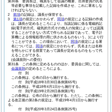
第30条
委員長は、職員をして会議の概要、出席委員の氏名
等必要な事項を記載した記録を作成させ、これに署名しな
ければならない。
2
前項
の記録は、議長が保管する。
3
第1項
の規定にかかわらず、
同項
の規定による記録の作成
は、議長が定めるところにより、当該記録に係る電磁的記
録
(電子的方式、磁気的方式その他人の知覚によっては認識
することができない方式で作られる記録であって、電子計
算機による情報処理の用に供されるものをいう。)
により行
うことができる。
この場合において、
同項
の規定による署
名については、
同項
の規定にかかわらず、氏名または名称
を明らかにする措置であって議長が定めるものをもって代
えることができる。
(会議規則への委任)
第31条
この条例に定めるもののほか、委員会に関しては、
会議規則
の定めるところによる。
付
則
この条例は、公布の日から施行する。
付
則
(平成18年3月30日
条例第65号)
この条例は、平成18年4月1日から施行する。
付
則
(平成19年2月28日
条例第1号)
この条例は、公布の日から施行する。
ただし、この条例に
よる改正後の第2条の規定は、平成19年4月1日から施行す
る。
付
則
(平成20年3月24日
条例第25号)