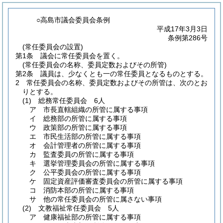
○高島市議会委員会条例
平成17年3月3日
条例第286号
(常任委員会の設置)
第1条
議会に常任委員会を置く。
(常任委員会の名称、委員定数およびその所管)
第2条
議員は、少なくとも一の常任委員となるものとする。
2
常任委員会の名称、委員定数およびその所管は、次のとお
りとする。
(1)
総務常任委員会 6人
ア
市長直轄組織の所管に属する事項
イ
総務部の所管に属する事項
ウ
政策部の所管に属する事項
エ
市民生活部の所管に属する事項
オ
会計管理者の所管に属する事項
カ
監査委員の所管に属する事項
キ
選挙管理委員会の所管に属する事項
ク
公平委員会の所管に属する事項
ケ
固定資産評価審査委員会の所管に属する事項
コ
消防本部の所管に属する事項
サ
他の常任委員会の所管に属さない事項
(2)
文教福祉常任委員会 5人
ア
健康福祉部の所管に属する事項