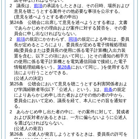
認を得なければならない。
2
議長は、
前項
の承認をしたときは、その日時、場所および
意見を聴こうとする案件その他必要な事項を公示する。
(意見を述べようとする者の申出)
第24条
公聴会に出席して意見を述べようとする者は、文書
であらかじめその理由および案件に対する賛否を、その委
員会に申し出なければならない。
2
前項
の規定にかかわらず、
同項
の規定による申出は、委員
長が定めるところにより、委員長が定める電子情報処理組
織
(委員会または委員長の使用に係る電子計算機
(入出力装
置を含む。以下この項において同じ。)
とその通知の相手方
の使用に係る電子計算機とを電気通信回線で接続した電子
情報処理組織をいう。
第28条
において同じ。)
を使用する方
法により行うことができる。
(公述人の決定)
第25条
公聴会において意見を聴こうとする利害関係者およ
び学識経験者等
(以下「公述人」という。)
は、
前条
の規定
によりあらかじめ申し出た者およびその他の者の中から、
委員会において定め、議長を経て、本人にその旨を通知す
る。
2
あらかじめ申し出た者の中に、その案件に対して、賛成者
および反対者があるときは、一方に偏らないように公述人
を選ばなければならない。
(公述人の発言)
第26条
公述人が発言しようとするときは、委員長の許可を