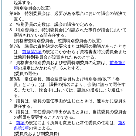
起算する。
(特別委員会の設置)
第6条
特別委員会は、必要がある場合において議会の議決で
置く。
2
特別委員の定数は、議会の議決で定める。
3
特別委員は、特別委員会に付議された事件が議会において
審議されている間在任する。
(資格審査特別委員会、懲罰特別委員会の設置)
第7条
議員の資格決定の要求または懲罰の動議があったとき
は、
前条第1項
の規定にかかわらず資格審査特別委員会また
は懲罰特別委員会が設置されたものとする。
2
資格審査特別委員および懲罰特別委員の定数は、
前条第2
項
の規定にかかわらず、6人とする。
(委員の選任)
第8条
常任委員、議会運営委員および特別委員
(以下「委
員」という。)
は、議長の指名により、会議に諮って選任す
る。ただし、閉会中においては、議長の指名により選任す
る。
2
議長は、委員の選任事由が生じたときは、速やかに委員を
選任する。
3
議長は、常任委員の申出があるときは、当該委員の委員会
の所属を変更することができる。
4
前項
の規定により所属を変更した常任委員の任期は、
第3
条第3項
の例による。
(委員長および副委員長)