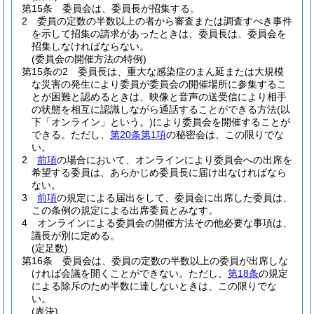
第15条
委員会は、委員長が招集する。
2
委員の定数の半数以上の者から審査または調査すべき事件
を示して招集の請求があったときは、委員長は、委員会を
招集しなければならない。
(委員会の開催方法の特例)
第15条の2
委員長は、重大な感染症のまん延または大規模
な災害の発生により委員が委員会の開催場所に参集するこ
とが困難と認めるときは、映像と音声の送受信により相手
の状態を相互に認識しながら通話することができる方法
(以
下「オンライン」という。)
により委員会を開催することが
できる。
ただし、
第20条第1項
の秘密会は、この限りでな
い。
2
前項
の場合において、オンラインにより委員会への出席を
希望する委員は、あらかじめ委員長に届け出なければなら
ない。
3
前項
の規定による届出をして、委員会に出席した委員は、
この条例の規定による出席委員とみなす。
4
オンラインによる委員会の開催方法その他必要な事項は、
議長が別に定める。
(定足数)
第16条
委員会は、委員の定数の半数以上の委員が出席しな
ければ会議を開くことができない。
ただし、
第18条
の規定
による除斥のため半数に達しないときは、この限りでな
い。
(表決)