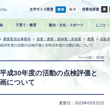
文字サイズ変更
背景色変更
祉
子育て・教育
観光・文化・スポーツ
しごと・
農業委員会事務局
産業・農業・森林業・水産業
農業
高島
成30年度の活動の点検評価と令和元年度の活動計画について
ページID：
0530
平成30年度の活動の点検評価と
計画について
更新日：2023年03月31日