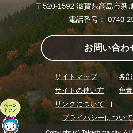
〒520-1592 滋賀県高島市新
電話番号： 0740-25
お問い合わ
サイトマップ
各部
サイトの使い方
免責
リンクについて
ペ
プライバシーについて
ー
ジ
Copyright (c) Takashima city. All