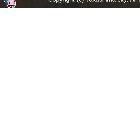
ト
ッ
プ