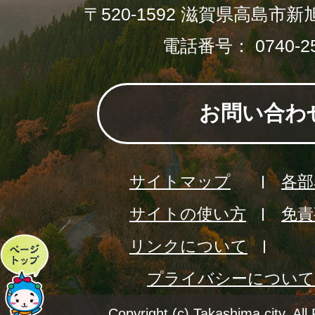
〒520-1592 滋賀県高島市新
電話番号： 0740-25
お問い合わ
サイトマップ
各部
サイトの使い方
免責
リンクについて
ペ
プライバシーについて
ー
ジ
Copyright (c) Takashima city. All