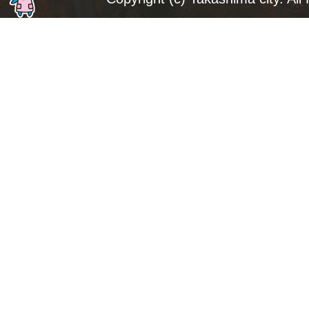
ト
ッ
プ