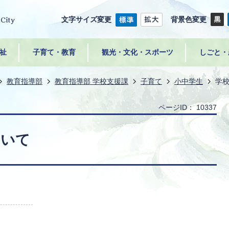
文字サイズ変更
背景色変更
祉
子育て・教育
観光・文化・スポーツ
しごと・
教育指導部
教育指導部 学校支援課
子育て
小中学生
学
ページID：
10337
ついて