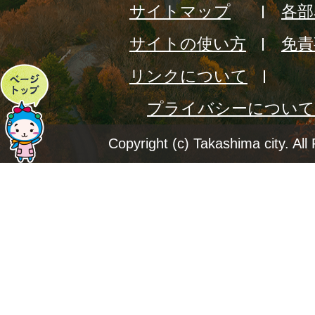
サイトマップ
各部
サイトの使い方
免責
リンクについて
ペ
プライバシーについて
ー
ジ
Copyright (c) Takashima city. All
ト
ッ
プ