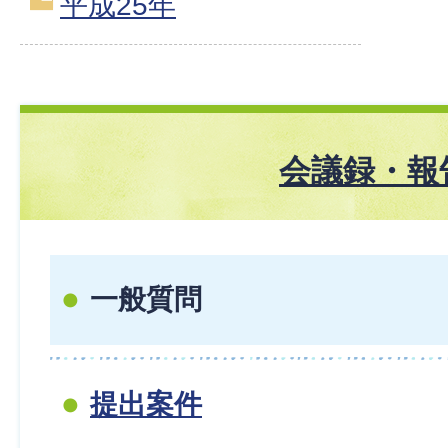
平成25年
会議録・報
一般質問
提出案件