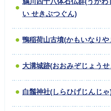
鵜川四十八体石仏群(うか
い せきぶつぐん)
鴨稲荷山古墳(かもいなりやま
大溝城跡(おおみぞじょうせ
白鬚神社(しらひげじんじゃ