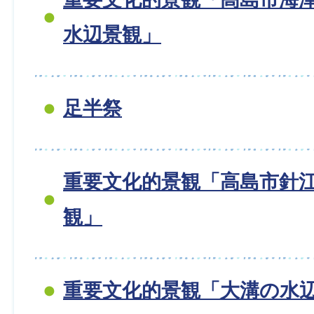
水辺景観」
足半祭
重要文化的景観「高島市針
観」
重要文化的景観「大溝の水