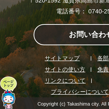
〒520-1592 滋賀県高島市新
電話番号： 0740-25
お問い合わ
サイトマップ
各部
サイトの使い方
免責
リンクについて
ペ
プライバシーについて
ー
ジ
Copyright (c) Takashima city. All