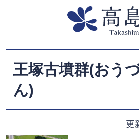
王塚古墳群(おう
ん)
更