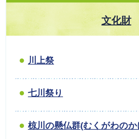
文化財
川上祭
七川祭り
椋川の懸仏群(むくがわのか