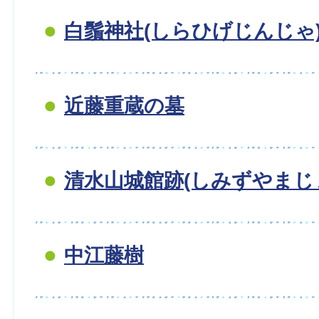
白鬚神社(しらひげじんじゃ
近藤重蔵の墓
清水山城館跡(しみずやまじ
中江藤樹