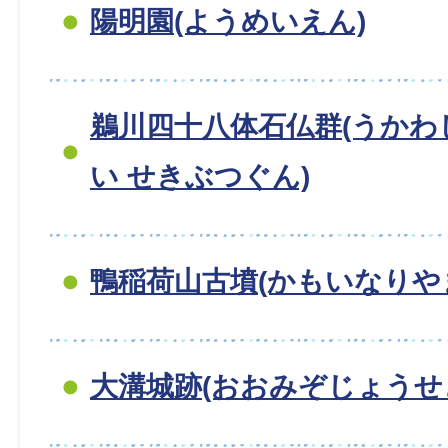
陽明園(ようめいえん)
鵜川四十八体石仏群(うか
い せきぶつぐん)
鴨稲荷山古墳(かもいなりやま
大溝城跡(おおみぞじょうせ