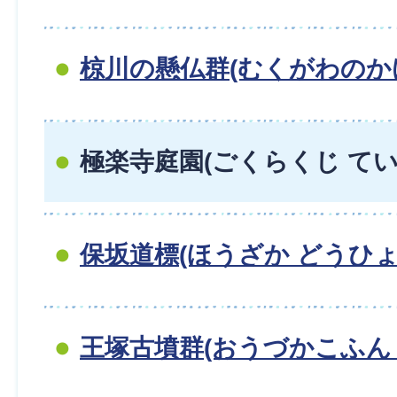
椋川の懸仏群(むくがわのか
極楽寺庭園(ごくらくじ てい
保坂道標(ほうざか どうひょ
王塚古墳群(おうづかこふん