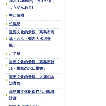
清水山城館跡(しみずやまじ
ょうかんあと)
中江藤樹
竹馬祭
重要文化的景観「高島市海
津・西浜・知内の水辺景
観」
足半祭
重要文化的景観「高島市針
江・霜降の水辺景観」
重要文化的景観「大溝の水
辺景観」
高島市文化財保存活用地域
計画