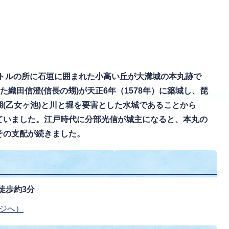
ートルの所に石垣に囲まれた小高い丘が大溝城の本丸跡で
た織田信澄(信長の甥)が天正6年（1578年）に築城し、琵
(乙女ヶ池)と川と堀を要害とした水城であることから
ていました。江戸時代に分部光信が城主になると、本丸の
その支配が続きました。
徒歩約3分
ージへ）