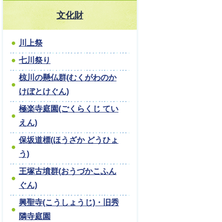
文化財
川上祭
七川祭り
椋川の懸仏群(むくがわのか
けぼとけぐん)
極楽寺庭園(ごくらくじ てい
えん)
保坂道標(ほうざか どうひょ
う)
王塚古墳群(おうづかこふん
ぐん)
興聖寺(こうしょうじ)・旧秀
隣寺庭園