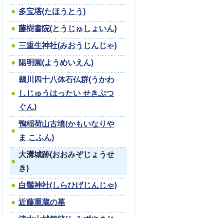
多宝塔(たほうとう)
藤樹書院(とうじゅしょいん)
三重生神社(みおうじんじゃ)
陽明園(ようめいえん)
鵜川四十八体石仏群(うかわ
しじゅうはったい せきぶつ
ぐん)
鴨稲荷山古墳(かもいなりや
ま こふん)
大溝城跡(おおみぞじょうせ
き)
白鬚神社(しらひげじんじゃ)
近藤重蔵の墓