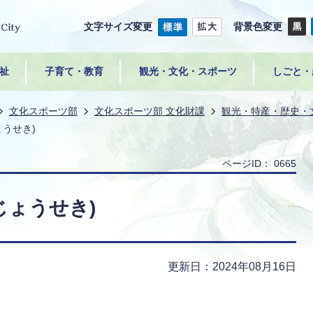
文字サイズ変更
背景色変更
祉
子育て・教育
観光・文化・スポーツ
しごと・
文化スポーツ部
文化スポーツ部 文化財課
観光・特産・歴史・
うせき)
ページID：
0665
じょうせき)
更新日：2024年08月16日