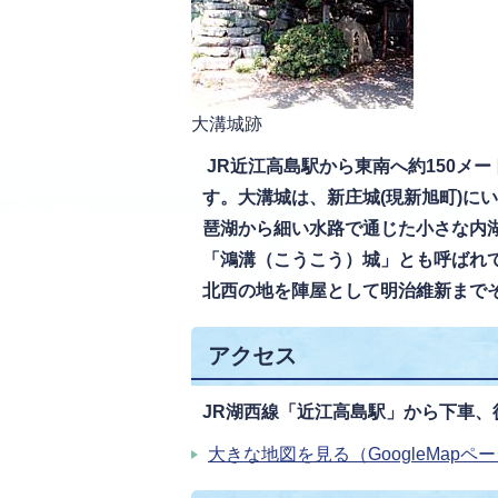
大溝城跡
JR近江高島駅から東南へ約150メ
す。大溝城は、新庄城(現新旭町)にい
琶湖から細い水路で通じた小さな内湖
「鴻溝（こうこう）城」とも呼ばれ
北西の地を陣屋として明治維新まで
アクセス
JR湖西線「近江高島駅」から下車、
大きな地図を見る（GoogleMapペ