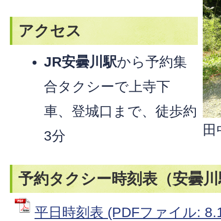
アクセス
JR安曇川駅
から予約集
合タクシーで上寺下
車、登城口まで、徒歩約
田
3分
予約タクシー時刻表（安曇川
平日時刻表 (PDFファイル: 8.1