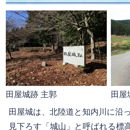
田屋城跡 主郭
田屋
田屋城は、北陸道と知内川に沿
見下ろす「城山」と呼ばれる標高