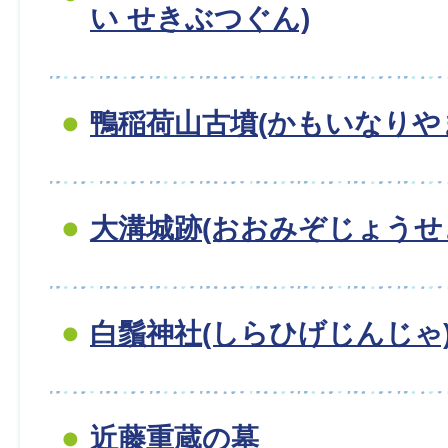
い せきぶつぐん)
鴨稲荷山古墳(かもいなりやま
大溝城跡(おおみぞじょうせ
白鬚神社(しらひげじんじゃ
近藤重蔵の墓