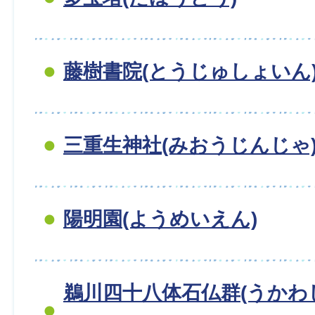
藤樹書院(とうじゅしょいん
三重生神社(みおうじんじゃ
陽明園(ようめいえん)
鵜川四十八体石仏群(うか