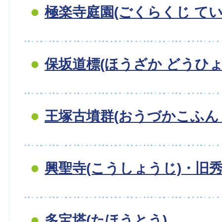
極楽寺庭園(ごくらくじ てい
保坂道標(ほうざか どうひょ
王塚古墳群(おうづかこふん
興聖寺(こうしょうじ)・旧
多宝塔(たほうとう)