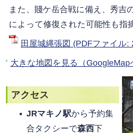
また、賤ケ岳合戦に備え、秀吉
によって修復された可能性も指
田屋城縄張図 (PDFファイル: 2
大きな地図を見る（GoogleMa
アクセス
JRマキノ駅
から予約集
合タクシーで
森西
下