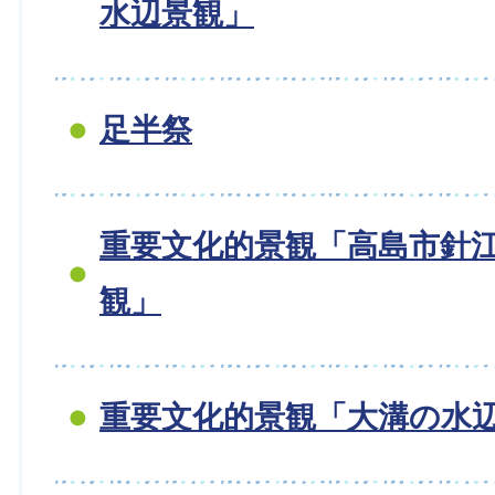
水辺景観」
足半祭
重要文化的景観「高島市針
観」
重要文化的景観「大溝の水