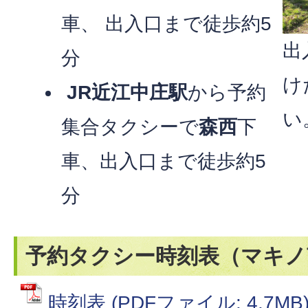
車、 出入口まで徒歩約5
出
分
け
JR近江中庄駅
から予約
い
集合タクシーで
森西
下
車、出入口まで徒歩約5
分
予約タクシー時刻表（マキノ
時刻表 (PDFファイル: 4.7MB