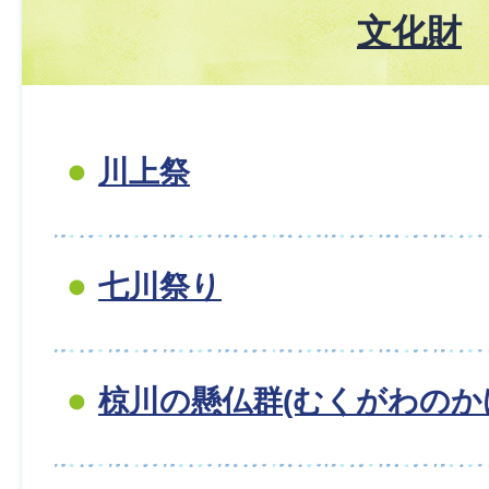
文化財
川上祭
七川祭り
椋川の懸仏群(むくがわのか