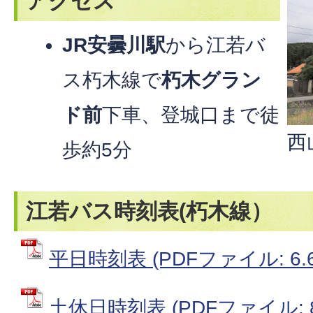
アクセス
JR安曇川駅
から江若バ
ス朽木線で
朽木グラン
ド前
下車、登城口まで徒
西
歩約5分
江若バス時刻表(朽木線）
平日時刻表 (PDFファイル: 6.6
土休日時刻表 (PDFファイル: 8