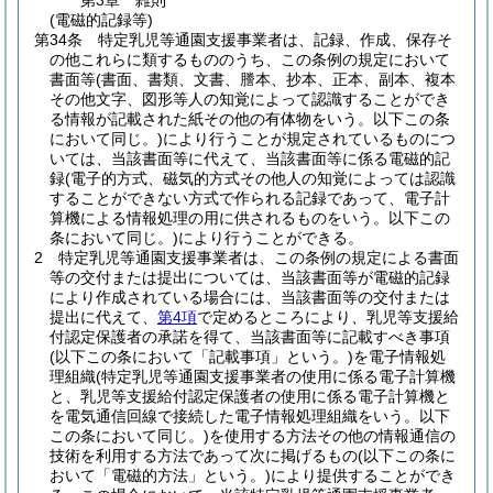
第3章
雑則
(電磁的記録等)
第34条
特定乳児等通園支援事業者は、記録、作成、保存そ
の他これらに類するもののうち、この条例の規定において
書面等
(書面、書類、文書、謄本、抄本、正本、副本、複本
その他文字、図形等人の知覚によって認識することができ
る情報が記載された紙その他の有体物をいう。以下この条
において同じ。)
により行うことが規定されているものにつ
いては、当該書面等に代えて、当該書面等に係る電磁的記
録
(電子的方式、磁気的方式その他人の知覚によっては認識
することができない方式で作られる記録であって、電子計
算機による情報処理の用に供されるものをいう。以下この
条において同じ。)
により行うことができる。
2
特定乳児等通園支援事業者は、この条例の規定による書面
等の交付または提出については、当該書面等が電磁的記録
により作成されている場合には、当該書面等の交付または
提出に代えて、
第4項
で定めるところにより、乳児等支援給
付認定保護者の承諾を得て、当該書面等に記載すべき事項
(以下この条において「記載事項」という。)
を電子情報処
理組織
(特定乳児等通園支援事業者の使用に係る電子計算機
と、乳児等支援給付認定保護者の使用に係る電子計算機と
を電気通信回線で接続した電子情報処理組織をいう。以下
この条において同じ。)
を使用する方法その他の情報通信の
技術を利用する方法であって次に掲げるもの
(以下この条に
おいて「電磁的方法」という。)
により提供することができ