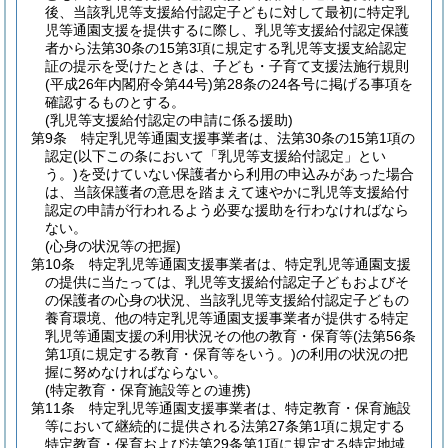
後、当該乳児等支援給付認定子どもに対して最初に特定乳
児等通園支援を提供するに際し、乳児等支援給付認定保護
者から法第30条の15第3項に規定する乳児等支援支給認定
証の提示を受けたときは、子ども・子育て支援法施行規則
(平成26年内閣府令第44号)
第28条の24各号に掲げる事項を
確認するものとする。
(乳児等支援給付認定の申請に係る援助)
第9条
特定乳児等通園支援事業者は、法第30条の15第1項の
認定
(以下この条において「乳児等支援給付認定」とい
う。)
を受けていない保護者から利用の申込みがあった場合
は、当該保護者の意思を踏まえて速やかに乳児等支援給付
認定の申請が行われるよう必要な援助を行わなければなら
ない。
(心身の状況等の把握)
第10条
特定乳児等通園支援事業者は、特定乳児等通園支援
の提供に当たっては、乳児等支援給付認定子どもおよびそ
の保護者の心身の状況、当該乳児等支援給付認定子どもの
養育環境、他の特定乳児等通園支援事業者が提供する特定
乳児等通園支援の利用状況その他の教育・保育等
(法第56条
第1項に規定する教育・保育等をいう。)
の利用の状況の把
握に努めなければならない。
(特定教育・保育施設等との連携)
第11条
特定乳児等通園支援事業者は、特定教育・保育施設
等において継続的に提供される法第27条第1項に規定する
特定教育・保育および法第29条第1項に規定する特定地域