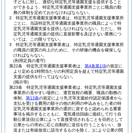
子どもに対し、適切な特定乳児等通園支援を提供すること
ができるよう、特定乳児等通園支援事業所ごとに職員の勤
務の体制を定めておかなければならない。
2
特定乳児等通園支援事業者は、特定乳児等通園支援事業所
ごとに、当該特定乳児等通園支援事業所の職員によって特
定乳児等通園支援を提供しなければならない。
ただし、特
定乳児等通園支援の提供に直接影響を及ぼさない業務につ
いては、この限りでない。
3
特定乳児等通園支援事業者は、特定乳児等通園支援事業所
の職員の資質の向上のために、その研修の機会を確保しな
ければならない。
(利用定員の遵守)
第22条
特定乳児等通園支援事業者は、
第4条第1項
の規定に
より定める1時間当たりの利用定員を超えて特定乳児等通園
支援の提供を行ってはならない。
(掲示等)
第23条
特定乳児等通園支援事業者は、特定乳児等通園支援
事業所の見やすい場所に、運営規程の概要、職員の勤務の
体制、
第13条
の規定により乳児等支援給付認定保護者から
支払を受ける費用の額その他の利用の申込みをした者の特
定乳児等通園支援事業所の選択に資すると認められる重要
事項を掲示するとともに、電気通信回線に接続して行う自
動公衆送信
(公衆によって直接受信されることを目的として
公衆からの求めに応じ自動的に送信を行うことをいい、放
送または有線放送に該当するものを除く。)
により公衆の閲