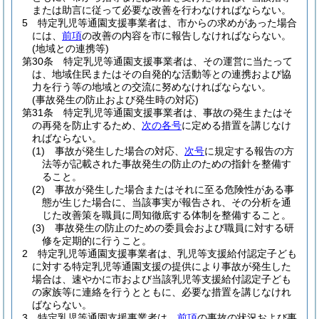
または助言に従って必要な改善を行わなければならない。
5
特定乳児等通園支援事業者は、市からの求めがあった場合
には、
前項
の改善の内容を市に報告しなければならない。
(地域との連携等)
第30条
特定乳児等通園支援事業者は、その運営に当たって
は、地域住民またはその自発的な活動等との連携および協
力を行う等の地域との交流に努めなければならない。
(事故発生の防止および発生時の対応)
第31条
特定乳児等通園支援事業者は、事故の発生またはそ
の再発を防止するため、
次の各号
に定める措置を講じなけ
ればならない。
(1)
事故が発生した場合の対応、
次号
に規定する報告の方
法等が記載された事故発生の防止のための指針を整備す
ること。
(2)
事故が発生した場合またはそれに至る危険性がある事
態が生じた場合に、当該事実が報告され、その分析を通
じた改善策を職員に周知徹底する体制を整備すること。
(3)
事故発生の防止のための委員会および職員に対する研
修を定期的に行うこと。
2
特定乳児等通園支援事業者は、乳児等支援給付認定子ども
に対する特定乳児等通園支援の提供により事故が発生した
場合は、速やかに市および当該乳児等支援給付認定子ども
の家族等に連絡を行うとともに、必要な措置を講じなけれ
ばならない。
3
特定乳児等通園支援事業者は、
前項
の事故の状況および事