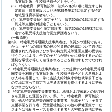
る支給対象小学校就学前子どもをいう。
(3)
特定教育・保育施設等 法第27条第1項に規定する特
定教育・保育施設および法第29条第1項に規定する特定
地域型保育事業者をいう。
(4)
乳児等支援給付認定子ども 法第30条の16に規定する
乳児等支援給付認定子どもをいう。
(5)
乳児等支援給付認定保護者 法第30条の15第3項に規
定する乳児等支援給付認定保護者をいう。
(一般原則)
第3条
特定乳児等通園支援事業者は、良質かつ適切であり、
かつ、子どもの保護者の経済的負担の軽減について適切に
配慮された内容および水準の特定乳児等通園支援の提供を
行うことにより、全ての子どもが健やかに成長するために
適切な環境が等しく確保されることを目指すものでなけれ
ばならない。
2
特定乳児等通園支援事業者は、その提供する特定乳児等通
園支援を利用する支給対象小学校就学前子どもの意思およ
び人格を尊重して、常に当該支給対象小学校就学前子ども
の立場に立って特定乳児等通園支援を提供するように努め
なければならない。
3
特定乳児等通園支援事業者は、地域および家庭との結び付
きを重視した運営を行い、県、市、特定教育・保育施設
等、他の特定乳児等通園支援事業者、地域子ども・子育て
支援事業を行う者、児童福祉施設その他の保健医療サービ
スまたは福祉サービスを提供する者との密接な連携に努め