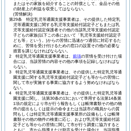
またはその家族を紹介することの対償として、金品その他
の財産上の利益を収受してはならない。
(苦情解決)
第29条
特定乳児等通園支援事業者は、その提供した特定乳
児等通園支援に関する乳児等支援給付認定子どもまたは乳
児等支援給付認定保護者その他の当該乳児等支援給付認定
子どもの家族
(以下この条において「乳児等支援給付認定子
ども等」という。)
からの苦情に迅速かつ適切に対応するた
めに、苦情を受け付けるための窓口の設置その他の必要な
措置を講じなければならない。
2
特定乳児等通園支援事業者は、
前項
の苦情を受け付けた場
合には、当該苦情の内容その他の事項を記録しなければな
らない。
3
特定乳児等通園支援事業者は、その提供した特定乳児等通
園支援に関する乳児等支援給付認定子ども等からの苦情に
関して市が実施する事業に協力するよう努めなければなら
ない。
4
特定乳児等通園支援事業者は、その提供した特定乳児等通
園支援に関し、法第30条の13において準用する法第14条第
1項の規定により市が行う報告もしくは帳簿書類その他の物
件の提出もしくは提示の命令または当該市の職員からの質
問もしくは特定乳児等通園支援事業所の設備もしくは帳簿
書類その他の物件の検査に応じ、および乳児等支援給付認
定子ども等からの苦情に関して市が行う調査に協力すると
ともに、市から指導または助言を受けた場合は、当該指導