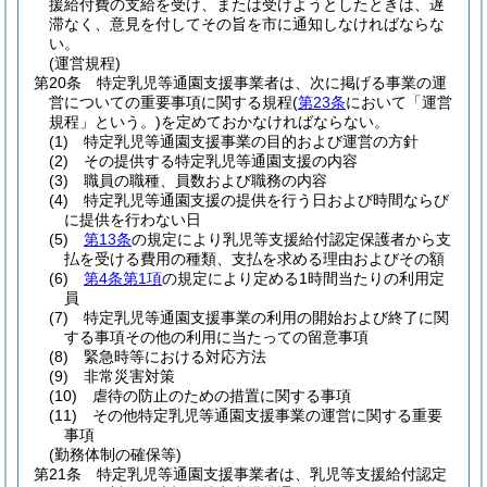
援給付費の支給を受け、または受けようとしたときは、遅
滞なく、意見を付してその旨を市に通知しなければならな
い。
(運営規程)
第20条
特定乳児等通園支援事業者は、次に掲げる事業の運
営についての重要事項に関する規程
(
第23条
において「運営
規程」という。)
を定めておかなければならない。
(1)
特定乳児等通園支援事業の目的および運営の方針
(2)
その提供する特定乳児等通園支援の内容
(3)
職員の職種、員数および職務の内容
(4)
特定乳児等通園支援の提供を行う日および時間ならび
に提供を行わない日
(5)
第13条
の規定により乳児等支援給付認定保護者から支
払を受ける費用の種類、支払を求める理由およびその額
(6)
第4条第1項
の規定により定める1時間当たりの利用定
員
(7)
特定乳児等通園支援事業の利用の開始および終了に関
する事項その他の利用に当たっての留意事項
(8)
緊急時等における対応方法
(9)
非常災害対策
(10)
虐待の防止のための措置に関する事項
(11)
その他特定乳児等通園支援事業の運営に関する重要
事項
(勤務体制の確保等)
第21条
特定乳児等通園支援事業者は、乳児等支援給付認定