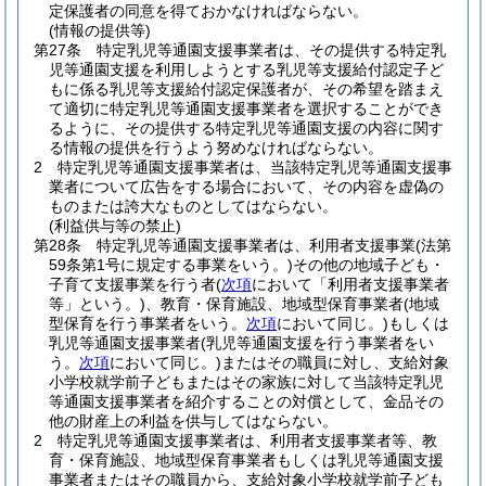
定保護者の同意を得ておかなければならない。
(情報の提供等)
第27条
特定乳児等通園支援事業者は、その提供する特定乳
児等通園支援を利用しようとする乳児等支援給付認定子ど
もに係る乳児等支援給付認定保護者が、その希望を踏まえ
て適切に特定乳児等通園支援事業者を選択することができ
るように、その提供する特定乳児等通園支援の内容に関す
る情報の提供を行うよう努めなければならない。
2
特定乳児等通園支援事業者は、当該特定乳児等通園支援事
業者について広告をする場合において、その内容を虚偽の
ものまたは誇大なものとしてはならない。
(利益供与等の禁止)
第28条
特定乳児等通園支援事業者は、利用者支援事業
(法第
59条第1号に規定する事業をいう。)
その他の地域子ども・
子育て支援事業を行う者
(
次項
において「利用者支援事業者
等」という。)
、教育・保育施設、地域型保育事業者
(地域
型保育を行う事業者をいう。
次項
において同じ。)
もしくは
乳児等通園支援事業者
(乳児等通園支援を行う事業者をい
う。
次項
において同じ。)
またはその職員に対し、支給対象
小学校就学前子どもまたはその家族に対して当該特定乳児
等通園支援事業者を紹介することの対償として、金品その
他の財産上の利益を供与してはならない。
2
特定乳児等通園支援事業者は、利用者支援事業者等、教
育・保育施設、地域型保育事業者もしくは乳児等通園支援
事業者またはその職員から、支給対象小学校就学前子ども