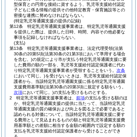
型保育との円滑な接続に資するよう、乳児等支援給付認定
子どもに係る情報の提供その他特定教育・保育施設等との
密接な連携に努めなければならない。
(特定乳児等通園支援の提供の記録)
第12条
特定乳児等通園支援事業者は、特定乳児等通園支援
を提供した際は、提供した日時、時間、内容その他必要な
事項を記録しなければならない。
(支払)
第13条
特定乳児等通園支援事業者は、法定代理受領
(法第
30条の20第5項
(法第30条の21第3項において準用する場合
を含む。)
の規定により市が支払う特定乳児等通園支援に要
した費用の額の一部を、乳児等支援給付認定保護者に代わ
り特定乳児等通園支援事業者が受領することをいう。
次条
において同じ。)
を受けないときは、乳児等支援給付認定保
護者から、当該特定乳児等通園支援に係る特定乳児等通園
支援費用基準額
(法第30条の20第3項に規定する額をいう。
次項
において同じ。)
の支払を受けるものとする。
2
特定乳児等通園支援事業者は、
前項
の支払を受ける額のほ
か、特定乳児等通園支援の提供に当たって、当該特定乳児
等通園支援の質の確保および向上を図る上で必要であると
認められる対価について、当該特定乳児等通園支援に要す
る費用として見込まれるものの額と特定乳児等通園支援費
用基準額との差額に相当する金額の範囲内で設定する額の
支払を乳児等支援給付認定保護者から受けることができ
る。