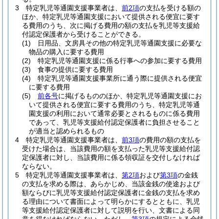
3
特定乳児等通園支援事業者は、
前2項
の支払を受ける額の
ほか、特定乳児等通園支援において提供される便宜に要す
る費用のうち、次に掲げる費用の額の支払を乳児等支援給
付認定保護者から受けることができる。
(1)
日用品、文房具その他の特定乳児等通園支援に必要な
物品の購入に要する費用
(2)
特定乳児等通園支援に係る行事への参加に要する費用
(3)
食事の提供に要する費用
(4)
特定乳児等通園支援事業所に通う際に提供される便宜
に要する費用
(5)
前各号
に掲げるもののほか、特定乳児等通園支援にお
いて提供される便宜に要する費用のうち、特定乳児等通
園支援の利用において通常必要とされるものに係る費用
であって、乳児等支援給付認定保護者に負担させること
が適当と認められるもの
4
特定乳児等通園支援事業者は、
前3項
の費用の額の支払を
受けた場合は、当該費用の額を支払った乳児等支援給付認
定保護者に対し、当該費用に係る領収証を交付しなければ
ならない。
5
特定乳児等通園支援事業者は、
第2項
および
第3項
の金銭
の支払を求める際は、あらかじめ、当該金銭の使途および
額ならびに乳児等支援給付認定保護者に金銭の支払を求め
る理由について書面によって明らかにするとともに、乳児
等支援給付認定保護者に対して説明を行い、文書による同