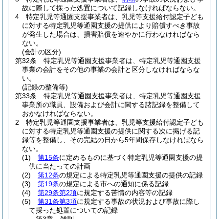
故に際して採った処置について記録しなければならない。
4
特定乳児等通園支援事業者は、乳児等支援給付認定子ども
に対する特定乳児等通園支援の提供により賠償すべき事故
が発生した場合は、損害賠償を速やかに行わなければなら
ない。
(会計の区分)
第32条
特定乳児等通園支援事業者は、特定乳児等通園支援
事業の会計をその他の事業の会計と区分しなければならな
い。
(記録の整備等)
第33条
特定乳児等通園支援事業者は、特定乳児等通園支援
事業所の職員、設備および会計に関する諸記録を整備して
おかなければならない。
2
特定乳児等通園支援事業者は、乳児等支援給付認定子ども
に対する特定乳児等通園支援の提供に関する次に掲げる記
録等を整備し、その完結の日から5年間保存しなければなら
ない。
(1)
第15条
に定めるものに基づく特定乳児等通園支援の提
供に当たっての計画
(2)
第12条
の規定による特定乳児等通園支援の提供の記録
(3)
第19条
の規定による市への通知に係る記録
(4)
第29条第2項
に規定する苦情の内容等の記録
(5)
第31条第3項
に規定する事故の状況および事故に際し
て採った処置についての記録