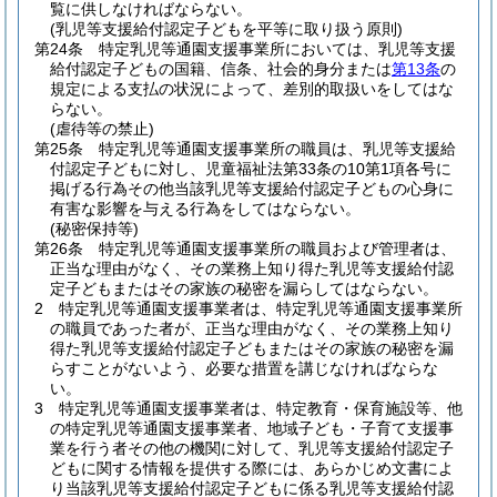
覧に供しなければならない。
(乳児等支援給付認定子どもを平等に取り扱う原則)
第24条
特定乳児等通園支援事業所においては、乳児等支援
給付認定子どもの国籍、信条、社会的身分または
第13条
の
規定による支払の状況によって、差別的取扱いをしてはな
らない。
(虐待等の禁止)
第25条
特定乳児等通園支援事業所の職員は、乳児等支援給
付認定子どもに対し、児童福祉法第33条の10第1項各号に
掲げる行為その他当該乳児等支援給付認定子どもの心身に
有害な影響を与える行為をしてはならない。
(秘密保持等)
第26条
特定乳児等通園支援事業所の職員および管理者は、
正当な理由がなく、その業務上知り得た乳児等支援給付認
定子どもまたはその家族の秘密を漏らしてはならない。
2
特定乳児等通園支援事業者は、特定乳児等通園支援事業所
の職員であった者が、正当な理由がなく、その業務上知り
得た乳児等支援給付認定子どもまたはその家族の秘密を漏
らすことがないよう、必要な措置を講じなければならな
い。
3
特定乳児等通園支援事業者は、特定教育・保育施設等、他
の特定乳児等通園支援事業者、地域子ども・子育て支援事
業を行う者その他の機関に対して、乳児等支援給付認定子
どもに関する情報を提供する際には、あらかじめ文書によ
り当該乳児等支援給付認定子どもに係る乳児等支援給付認