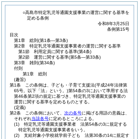
○高島市特定乳児等通園支援事業の運営に関する基準を
定める条例
令和8年3月25日
条例第15号
目次
第1章
総則
(第1条―第3条)
第2章
特定乳児等通園支援事業者の運営に関する基準
第1節
利用定員に関する基準
(第4条)
第2節
運営に関する基準
(第5条―第33条)
第3章
雑則
(第34条)
付則
第1章
総則
(趣旨)
第1条
この条例は、子ども・子育て支援法
(平成24年法律第
65号。以下「法」という。)
第54条の3において準用する法
第46条第2項の規定に基づき、特定乳児等通園支援事業の
運営に関する基準を定めるものとする。
(定義)
第2条
この条例において、
次の各号
に掲げる用語の意義は、
それぞれ
当該各号
に定めるところによる。
(1)
特定乳児等通園支援事業者 法第54条の3に規定する
特定乳児等通園支援事業者をいう。
(2)
支給対象小学校就学前子ども 法第30条の14に規定す