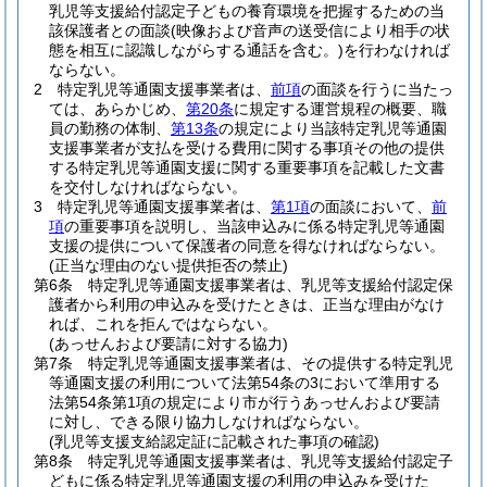
乳児等支援給付認定子どもの養育環境を把握するための当
該保護者との面談
(映像および音声の送受信により相手の状
態を相互に認識しながらする通話を含む。)
を行わなければ
ならない。
2
特定乳児等通園支援事業者は、
前項
の面談を行うに当たっ
ては、あらかじめ、
第20条
に規定する運営規程の概要、職
員の勤務の体制、
第13条
の規定により当該特定乳児等通園
支援事業者が支払を受ける費用に関する事項その他の提供
する特定乳児等通園支援に関する重要事項を記載した文書
を交付しなければならない。
3
特定乳児等通園支援事業者は、
第1項
の面談において、
前
項
の重要事項を説明し、当該申込みに係る特定乳児等通園
支援の提供について保護者の同意を得なければならない。
(正当な理由のない提供拒否の禁止)
第6条
特定乳児等通園支援事業者は、乳児等支援給付認定保
護者から利用の申込みを受けたときは、正当な理由がなけ
れば、これを拒んではならない。
(あっせんおよび要請に対する協力)
第7条
特定乳児等通園支援事業者は、その提供する特定乳児
等通園支援の利用について法第54条の3において準用する
法第54条第1項の規定により市が行うあっせんおよび要請
に対し、できる限り協力しなければならない。
(乳児等支援支給認定証に記載された事項の確認)
第8条
特定乳児等通園支援事業者は、乳児等支援給付認定子
どもに係る特定乳児等通園支援の利用の申込みを受けた