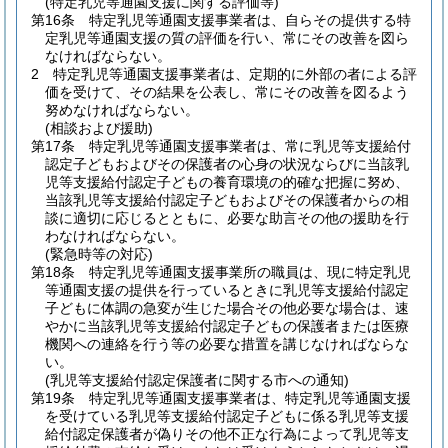
(特定乳児等通園支援に関する評価等)
第16条
特定乳児等通園支援事業者は、自らその提供する特
定乳児等通園支援の質の評価を行い、常にその改善を図ら
なければならない。
2
特定乳児等通園支援事業者は、定期的に外部の者による評
価を受けて、その結果を公表し、常にその改善を図るよう
努めなければならない。
(相談および援助)
第17条
特定乳児等通園支援事業者は、常に乳児等支援給付
認定子どもおよびその保護者の心身の状況ならびに当該乳
児等支援給付認定子どもの養育環境の的確な把握に努め、
当該乳児等支援給付認定子どもおよびその保護者からの相
談に適切に応じるとともに、必要な助言その他の援助を行
わなければならない。
(緊急時等の対応)
第18条
特定乳児等通園支援事業所の職員は、現に特定乳児
等通園支援の提供を行っているときに乳児等支援給付認定
子どもに体調の急変が生じた場合その他必要な場合は、速
やかに当該乳児等支援給付認定子どもの保護者または医療
機関への連絡を行う等の必要な措置を講じなければならな
い。
(乳児等支援給付認定保護者に関する市への通知)
第19条
特定乳児等通園支援事業者は、特定乳児等通園支援
を受けている乳児等支援給付認定子どもに係る乳児等支援
給付認定保護者が偽りその他不正な行為によって乳児等支