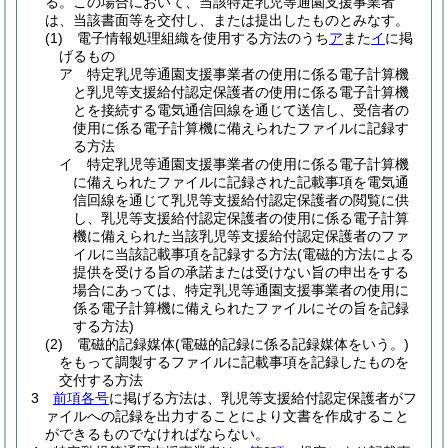
る。
この場合において、当該特定乳児等通園支援事業者
は、当該書面等を交付し、または提出したものとみなす。
(1)
電子情報処理組織を使用する方法のうち
ア
また
イ
に掲
げるもの
ア
特定乳児等通園支援事業者の使用に係る電子計算機
と乳児等支援給付認定保護者の使用に係る電子計算機
とを接続する電気通信回線を通じて送信し、受信者の
使用に係る電子計算機に備えられたファイルに記録す
る方法
イ
特定乳児等通園支援事業者の使用に係る電子計算機
に備えられたファイルに記録された記載事項を電気通
信回線を通じて乳児等支援給付認定保護者の閲覧に供
し、乳児等支援給付認定保護者の使用に係る電子計算
機に備えられた当該乳児等支援給付認定保護者のファ
イルに当該記載事項を記録する方法
(電磁的方法による
提供を受ける旨の承諾または受けない旨の申出をする
場合にあっては、特定乳児等通園支援事業者の使用に
係る電子計算機に備えられたファイルにその旨を記録
する方法)
(2)
電磁的記録媒体
(電磁的記録に係る記録媒体をいう。)
をもって調製するファイルに記載事項を記録したものを
交付する方法
3
前項各号
に掲げる方法は、乳児等支援給付認定保護者がフ
ァイルへの記録を出力することにより文書を作成すること
ができるものでなければならない。