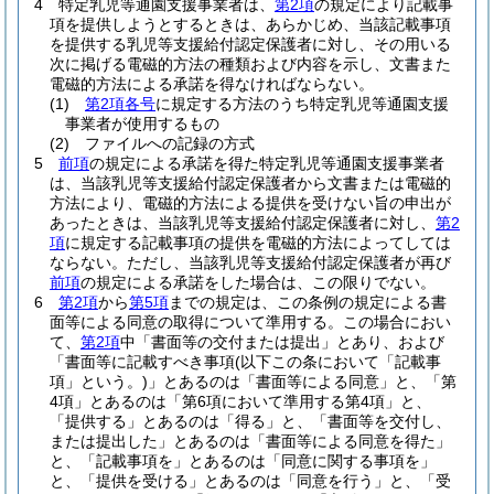
4
特定乳児等通園支援事業者は、
第2項
の規定により記載事
項を提供しようとするときは、あらかじめ、当該記載事項
を提供する乳児等支援給付認定保護者に対し、その用いる
次に掲げる電磁的方法の種類および内容を示し、文書また
電磁的方法による承諾を得なければならない。
(1)
第2項各号
に規定する方法のうち特定乳児等通園支援
事業者が使用するもの
(2)
ファイルへの記録の方式
5
前項
の規定による承諾を得た特定乳児等通園支援事業者
は、当該乳児等支援給付認定保護者から文書または電磁的
方法により、電磁的方法による提供を受けない旨の申出が
あったときは、当該乳児等支援給付認定保護者に対し、
第2
項
に規定する記載事項の提供を電磁的方法によってしては
ならない。
ただし、当該乳児等支援給付認定保護者が再び
前項
の規定による承諾をした場合は、この限りでない。
6
第2項
から
第5項
までの規定は、この条例の規定による書
面等による同意の取得について準用する。
この場合におい
て、
第2項
中「書面等の交付または提出」とあり、および
「書面等に記載すべき事項
(以下この条において「記載事
項」という。)
」とあるのは「書面等による同意」と、「第
4項」とあるのは「第6項において準用する第4項」と、
「提供する」とあるのは「得る」と、「書面等を交付し、
または提出した」とあるのは「書面等による同意を得た」
と、「記載事項を」とあるのは「同意に関する事項を」
と、「提供を受ける」とあるのは「同意を行う」と、「受