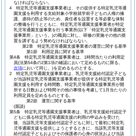
なければならない。
4
特定乳児等通園支援事業者は、その提供する特定乳児等通
園支援を利用する支給対象小学校就学前子どもの人権の擁
護、虐待の防止等のため、責任者を設置する等必要な体制
の整備を行うとともに、特定乳児等通園支援事業者が特定
乳児等通園支援事業を行う事業所
(以下「特定乳児等通園支
援事業所」という。)
の職員に対し、研修の実施その他の措
置を講ずるよう努めなければならない。
第2章
特定乳児等通園支援事業者の運営に関する基準
第1節
利用定員に関する基準
第4条
特定乳児等通園支援事業者は、1時間当たりの利用定
員
(法第54条の2第1項の確認において定めるものに限る。
次項
において同じ。)
を定めるものとする。
2
特定乳児等通園支援事業者は、乳児等支援給付認定子ども
が当該特定乳児等通園支援事業者が提供する特定乳児等通
園支援を利用する時間数、特定乳児等通園支援事業所が開
所する日数および時間その他の事情を考慮して1月当たりの
利用定員を定めるものとする。
第2節
運営に関する基準
(面談)
第5条
特定乳児等通園支援事業者は、乳児等支援給付認定子
どもに係る特定乳児等通園支援の利用の申込みを受けた
後、当該乳児等支援給付認定子どもに対して最初に特定乳
児等通園支援を提供しようとするときに、当該乳児等支援
給付認定子どもおよびその保護者の心身の状況および当該