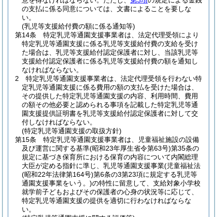
意を得なければならない。
ただし、
第3項
の規定による金銭
の支払に係る同意については、文書によることを要しな
い。
(乳児等支援給付費の額に係る通知等)
第14条
特定乳児等通園支援事業者は、法定代理受領により
特定乳児等通園支援に係る乳児等支援給付費の支給を受け
た場合は、乳児等支援給付認定保護者に対し、当該乳児等
支援給付認定保護者に係る乳児等支援給付費の額を通知し
なければならない。
2
特定乳児等通園支援事業者は、法定代理受領を行わない特
定乳児等通園支援に係る費用の額の支払を受けた場合は、
その提供した特定乳児等通園支援の内容、利用時間、費用
の額その他必要と認められる事項を記載した特定乳児等通
園支援提供証明書を乳児等支援給付認定保護者に対して交
付しなければならない。
(特定乳児等通園支援の取扱方針)
第15条
特定乳児等通園支援事業者は、児童福祉施設の設備
及び運営に関する基準
(昭和23年厚生省令第63号)
第35条の
規定に基づき保育所における保育の内容について内閣総理
大臣が定める指針に準じ、乳児等通園支援事業
(児童福祉法
(昭和22年法律第164号)
第6条の3第23項に規定する乳児等
通園支援事業をいう。)
の特性に留意して、支給対象小学校
就学前子どもおよびその保護者の心身の状況等に応じて、
特定乳児等通園支援の提供を適切に行わなければならな
い。