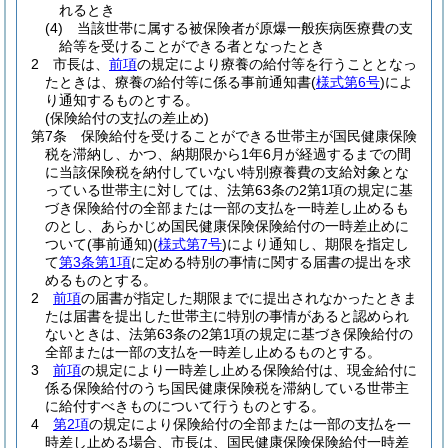
れるとき
(4)
当該世帯に属する被保険者が原爆一般疾病医療費の支
給等を受けることができる者となったとき
2
市長は、
前項
の規定により療養の給付等を行うこととなっ
たときは、療養の給付等に係る事前通知書
(
様式第6号
)
によ
り通知するものとする。
(保険給付の支払の差止め)
第7条
保険給付を受けることができる世帯主が国民健康保険
税を滞納し、かつ、納期限から1年6月が経過するまでの間
に当該保険税を納付していない特別療養費の支給対象とな
っている世帯主に対しては、法第63条の2第1項の規定に基
づき保険給付の全部または一部の支払を一時差し止めるも
のとし、あらかじめ国民健康保険保険給付の一時差止めに
ついて
(事前通知)
(
様式第7号
)
により通知し、期限を指定し
て
第3条第1項
に定める特別の事情に関する届書の提出を求
めるものとする。
2
前項
の届書が指定した期限までに提出されなかったときま
たは届書を提出した世帯主に特別の事情があると認められ
ないときは、法第63条の2第1項の規定に基づき保険給付の
全部または一部の支払を一時差し止めるものとする。
3
前項
の規定により一時差し止める保険給付は、現金給付に
係る保険給付のうち国民健康保険税を滞納している世帯主
に給付すべきものについて行うものとする。
4
第2項
の規定により保険給付の全部または一部の支払を一
時差し止める場合、市長は、国民健康保険保険給付一時差