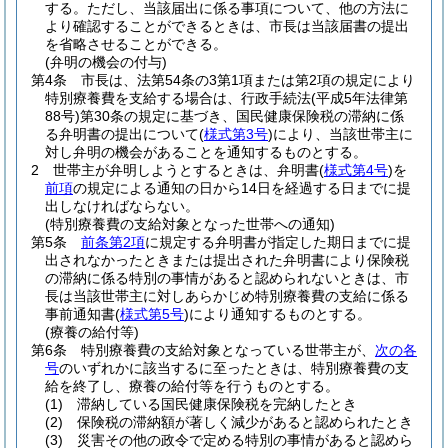
する。
ただし、当該届出に係る事項について、他の方法に
より確認することができるときは、市長は当該届書の提出
を省略させることができる。
(弁明の機会の付与)
第4条
市長は、法第54条の3第1項または第2項の規定により
特別療養費を支給する場合は、行政手続法
(平成5年法律第
88号)
第30条の規定に基づき、国民健康保険税の滞納に係
る弁明書の提出について
(
様式第3号
)
により、当該世帯主に
対し弁明の機会があることを通知するものとする。
2
世帯主が弁明しようとするときは、弁明書
(
様式第4号
)
を
前項
の規定による通知の日から14日を経過する日までに提
出しなければならない。
(特別療養費の支給対象となった世帯への通知)
第5条
前条第2項
に規定する弁明書が指定した期日までに提
出されなかったときまたは提出された弁明書により保険税
の滞納に係る特別の事情があると認められないときは、市
長は当該世帯主に対しあらかじめ特別療養費の支給に係る
事前通知書
(
様式第5号
)
により通知するものとする。
(療養の給付等)
第6条
特別療養費の支給対象となっている世帯主が、
次の各
号
のいずれかに該当するに至ったときは、特別療養費の支
給を終了し、療養の給付等を行うものとする。
(1)
滞納している国民健康保険税を完納したとき
(2)
保険税の滞納額が著しく減少があると認められたとき
(3)
災害その他の政令で定める特別の事情があると認めら