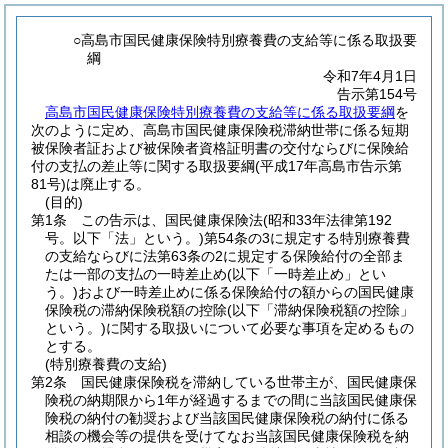
○高島市国民健康保険特別療養費の支給等に係る取扱要
綱
令和7年4月1日
告示第154号
高島市国民健康保険特別療養費の支給等に係る取扱要綱
を
次のように定め、高島市国民健康保険税滞納世帯に係る短期
被保険者証および被保険者資格証明書の交付ならびに保険給
付の支払の差止等に関する取扱要綱(平成17年高島市告示第
81号)は廃止する。
(目的)
第1条
この告示は、国民健康保険法
(昭和33年法律第192
号。以下「法」という。)
第54条の3に規定する特別療養費
の支給ならびに法第63条の2に規定する保険給付の全部ま
たは一部の支払の一時差止め
(以下「一時差止め」とい
う。)
および一時差止めに係る保険給付の額からの国民健康
保険税の滞納保険税額の控除
(以下「滞納保険税額の控除」
という。)
に関する取扱いについて必要な事項を定めるもの
とする。
(特別療養費の支給)
第2条
国民健康保険税を滞納している世帯主が、国民健康保
険税の納期限から1年が経過するまでの間に当該国民健康保
険税の納付の勧奨および当該国民健康保険税の納付に係る
相談の機会等の提供を受けてなお当該国民健康保険税を納