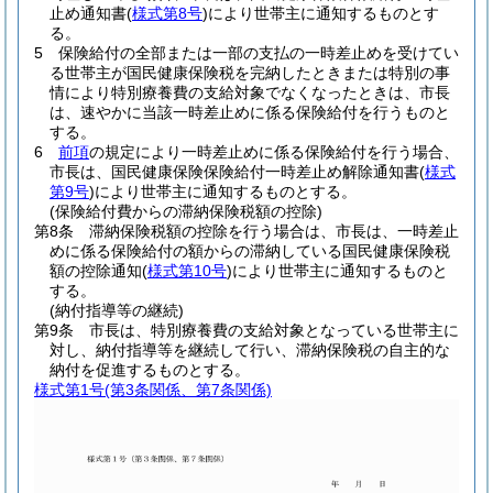
止め通知書
(
様式第8号
)
により世帯主に通知するものとす
る。
5
保険給付の全部または一部の支払の一時差止めを受けてい
る世帯主が国民健康保険税を完納したときまたは特別の事
情により特別療養費の支給対象でなくなったときは、市長
は、速やかに当該一時差止めに係る保険給付を行うものと
する。
6
前項
の規定により一時差止めに係る保険給付を行う場合、
市長は、国民健康保険保険給付一時差止め解除通知書
(
様式
第9号
)
により世帯主に通知するものとする。
(保険給付費からの滞納保険税額の控除)
第8条
滞納保険税額の控除を行う場合は、市長は、一時差止
めに係る保険給付の額からの滞納している国民健康保険税
額の控除通知
(
様式第10号
)
により世帯主に通知するものと
する。
(納付指導等の継続)
第9条
市長は、特別療養費の支給対象となっている世帯主に
対し、納付指導等を継続して行い、滞納保険税の自主的な
納付を促進するものとする。
様式第1号
(第3条関係、第7条関係)