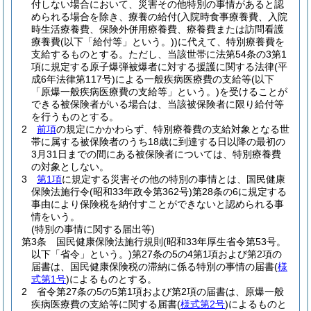
付しない場合において、災害その他特別の事情があると認
められる場合を除き、療養の給付
(入院時食事療養費、入院
時生活療養費、保険外併用療養費、療養費または訪問看護
療養費
(以下「給付等」という。)
)
に代えて、特別療養費を
支給するものとする。
ただし、当該世帯に法第54条の3第1
項に規定する原子爆弾被爆者に対する援護に関する法律
(平
成6年法律第117号)
による一般疾病医療費の支給等
(以下
「原爆一般疾病医療費の支給等」という。)
を受けることが
できる被保険者がいる場合は、当該被保険者に限り給付等
を行うものとする。
2
前項
の規定にかかわらず、特別療養費の支給対象となる世
帯に属する被保険者のうち18歳に到達する日以降の最初の
3月31日までの間にある被保険者については、特別療養費
の対象としない。
3
第1項
に規定する災害その他の特別の事情とは、国民健康
保険法施行令
(昭和33年政令第362号)
第28条の6に規定する
事由により保険税を納付すことができないと認められる事
情をいう。
(特別の事情に関する届出等)
第3条
国民健康保険法施行規則
(昭和33年厚生省令第53号。
以下「省令」という。)
第27条の5の4第1項および第2項の
届書は、国民健康保険税の滞納に係る特別の事情の届書
(
様
式第1号
)
によるものとする。
2
省令第27条の5の5第1項および第2項の届書は、原爆一般
疾病医療費の支給等に関する届書
(
様式第2号
)
によるものと