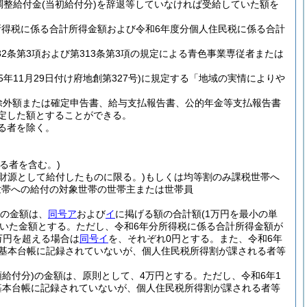
調整給付金
(当初給付分)
を辞退等していなければ受給していた額を
所得税に係る合計所得金額および令和6年度分個人住民税に係る合計
2条第3項および第313条第3項の規定による青色事業専従者または
5年11月29日付け府地創第327号)
に規定する「地域の実情によりや
除外額または確定申告書、給与支払報告書、公的年金等支払報告書
定した額とすることができる。
る者を除く。
る者を含む。)
財源として給付したものに限る。)
もしくは均等割のみ課税世帯へ
世帯への給付の対象世帯の世帯主または世帯員
の金額は、
同号ア
および
イ
に掲げる額の合計額
(1万円を最小の単
いた金額とする。
ただし、令和6年分所得税に係る合計所得金額が
万円を超える場合は
同号イ
を、それぞれ0円とする。
また、令和6年
民基本台帳に記録されていないが、個人住民税所得割が課される者等
額給付分)
の金額は、原則として、4万円とする。
ただし、令和6年1
基本台帳に記録されていないが、個人住民税所得割が課される者等