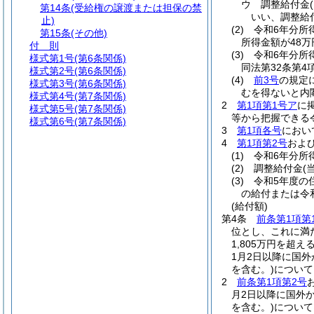
ウ
調整給付金
第14条
(受給権の譲渡または担保の禁
いい、調整給
止)
(2)
令和6年分所
第15条
(その他)
所得金額が48
付 則
(3)
令和6年分所
様式第1号
(第6条関係)
同法第32条第4
様式第2号
(第6条関係)
(4)
前3号
の規定
様式第3号
(第6条関係)
むを得ないと内
様式第4号
(第7条関係)
2
第1項第1号ア
に
様式第5号
(第7条関係)
等から把握できる
様式第6号
(第7条関係)
3
第1項各号
におい
4
第1項第2号
およ
(1)
令和6年分所
(2)
調整給付金
(
(3)
令和5年度の
の給付または令
(給付額)
第4条
前条第1項第
位とし、これに満
1,805万円を超え
1月2日以降に国
を含む。)
について
2
前条第1項第2号
月2日以降に国外
を含む。)
について