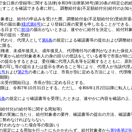
貯金口座の登録等に関する法律
(令和3年法律第38号)
第10条の特定公的
たすことを確認できる者に対し、調整給付金
(不足額給付分)
給付のお知
。
対象者は、給付の申込みを受けた際、調整給付金
(不足額給付分)
受給辞退
等の届出書
(
様式第6号
)
により登録口座の変更を申し出ることができる
める日までに
前項
の届出がないときは、速やかに給付を決定し、給付対
等の提出・受給)
に代わり、代理人として
第6条
の規定による確認書等の提出および調整給
に限る。
親権者、未成年後見人、成年後見人、代理権付与の審判がなされた保佐
平素から給付対象者本人の身の回りの世話をしている者等で市長が特に
等の提出をするときは、委任欄に代理人氏名等を記載するとともに、原
書の写し等の提出または提示を求めること等により、代理人が当該代理
1号
および
第2号
の者にあっては、市長が別に定める方法により、代理権
期限)
提出受付開始日は、市長が別に定める日とする。
限は、令和7年10月31日とする。
ただし、令和6年1月2日以降に転入し
6条
の規定により確認書等を受理したときは、速やかに内容を確認の上
額給付分)の給付等に関する周知等)
業の実施に当たり、給付対象者の要件、確認書等の提出の方法、確認書
に努めなければならない。
が行われなかった場合等の取扱い)
の規定による周知を行ったにもかかわらず、給付対象者から
第9条第2項