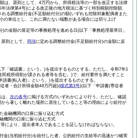
額は、原則として、4万円から、所得税法等の一部を改正する法律
6年法律第4号)
による改正後の地方税法に基づく特別税額控除額、
される調整給付金
(不足額給付分)
の額
(いずれも控除対象配偶者また
最小の単位とし、これに満たない端数がある場合には切り上げ
分)
の金額の算定等の事務処理を進める日
(以下「事務処理基準日」
、原則として、
同項
に定める調整給付金
(不足額給付分)
の金額に反
以下「確認書」という。)
を提出するものとする。
ただし、令和7年1
住民税所得割が課される者等を含む。)
で、給付要件を満たすこと
申請書
(転入者)
」という。)
を提出するものとする。
専従者・合計所得金額48万円超)
(
様式第3号
)
(以下「申請書
(専従者
出は、
次の各号
に掲げる方式のいずれかにより行う。
ただし、確認
関から著しく離れた場所に居住していること等の理由により給付が
た金融機関の口座に振り込む方式
融機関の口座に振り込む方式
と等により、提出者本人であることを証しなければならない。
付金
(当初給付分)
を給付した者、公的給付の支給等の迅速かつ確実