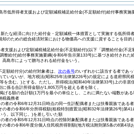
高島市低所得者支援および定額減税補足給付金(不足額給付)給付事務実施
、新たな経済に向けた給付金・定額減税一体措置として実施する低所得
脱却のための総合経済対策における物価高への支援に資することを目的
得者支援および定額減税補足給付金
(不足額給付)
(以下「調整給付金
(不足
(調整給付)
給付事務実施要綱
(令和6年告示第133号)
に基づき給付された
、高島市によって贈与される給付金をいう。
不足額給付分)
の給付対象者は、
次の各号
のいずれかに該当する者であっ
れていないが、地方税法
(昭和25年法律第226号)
の規定による道府県民
等を含む。)
とする。
ただし、所得税法
(昭和40年法律第33号)
上の非居
に係る合計所得金額が1,805万円を超える者を除く。
掲げる額の合計額
(1万円を最小の単位とし、これに満たない端数がある
納税義務者
その者の令和6年12月31日時点の同一生計配偶者または扶養親族である者
その者の令和6年分所得税額
(租税特別措置法
(昭和32年法律第26号)
第4
いう。以下同じ。)
を差し引いた額
その者の令和5年12月31日時点の控除対象配偶者または扶養親族である者
その者の令和6年度分個人住民税所得割額
(地方税法附則第5条の8第4