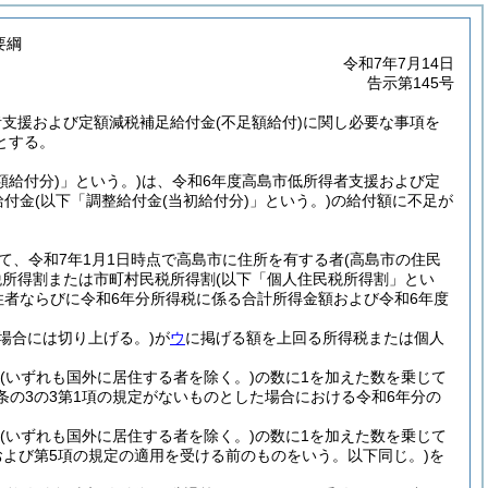
要綱
令和7年7月14日
告示第145号
者支援および定額減税補足給付金
(不足額給付)
に関し必要な事項を
とする。
額給付分)
」という。)
は、令和6年度高島市低所得者支援および定
給付金
(以下「調整給付金
(当初給付分)
」という。)
の給付額に不足が
て、令和7年1月1日時点で高島市に住所を有する者
(高島市の住民
税所得割または市町村民税所得割
(以下「個人住民税所得割」とい
住者ならびに令和6年分所得税に係る合計所得金額および令和6年度
場合には切り上げる。)
が
ウ
に掲げる額を上回る所得税または個人
(いずれも国外に居住する者を除く。)
の数に1を加えた数を乗じて
1条の3の3第1項の規定がないものとした場合における令和6年分の
(いずれも国外に居住する者を除く。)
の数に1を加えた数を乗じて
項および第5項の規定の適用を受ける前のものをいう。以下同じ。)
を