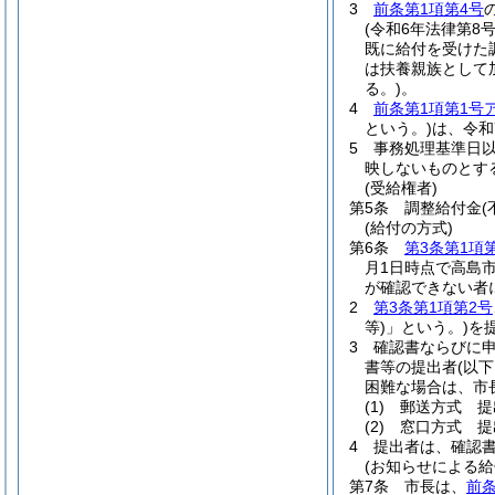
3
前条第1項第4号
(令和6年法律第8号
既に給付を受けた
は扶養親族として
る。)
。
4
前条第1項第1号
という。)
は、令和
5
事務処理基準日
映しないものとす
(受給権者)
第5条
調整給付金
(
(給付の方式)
第6条
第3条第1項
月1日時点で高島
が確認できない者
2
第3条第1項第2号
等)
」という。)
を
3
確認書ならびに
書等の提出者
(以
困難な場合は、市
(1)
郵送方式 提
(2)
窓口方式 提
4
提出者は、確認
(お知らせによる給
第7条
市長は、
前