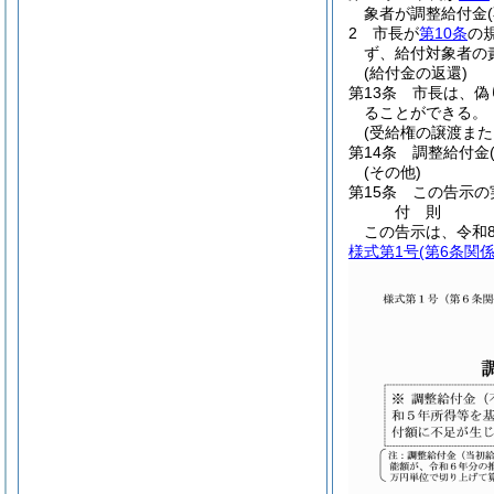
象者が調整給付金
2
市長が
第10条
の
ず、給付対象者の
(給付金の返還)
第13条
市長は、偽
ることができる。
(受給権の譲渡また
第14条
調整給付金
(その他)
第15条
この告示の
付
則
この告示は、令和
様式第1号
(第6条関係