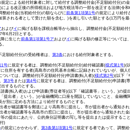
の規定による給付対象者に対して給付する調整給付金
(不足額給付分)
の金
)
による改正後の所得税法および地方税法等の一部を改正する法律
(令和
調整給付金
(当初給付分)
の額ならびに
前条第1項第1号
の規定により給付
加算される者として受けた額を含む。)
を差し引いた額とする
(1万円を
ア
および
イ
に掲げる額を課税台帳等から抽出し、調整給付金
(不足額給付
7年6月2日とする。
以降に生じた
前条第1項第1号ア
および
イ
に掲げる額の修正等については
る。
不足額給付分)
の受給権者は、
第3条
における給付対象者とする。
第1号
に規定する者は、調整給付
(不足額給付分)
給付確認書
(
様式第1号
)
(
市に住所を有する者
(高島市の住民基本台帳に記録されていないが、個人
については、調整給付
(不足額給付分)
申請書
(転入者)
(
様式第2号
)
(以下「
、
第3号
または
第4号
に規定する者は、調整給付
(不足額給付分)
申請書
(
提出するものとする。
申請書
(転入者)
および申請書
(専従者等)
(以下「確認書等」という。)
の提
下「提出者」という。)
が金融機関に口座を開設していないこと、金融機
長が別に定める方法により給付するものとする。
出者が確認書等を郵送により高島市に提出し、市が提出者から通知され
出者が確認書等を高島市の窓口に提出し、市が提出者から通知された金
書等の提出にあたり、公的身分証明書の写し等を提出または提示するこ
付)
条
の規定にかかわらず、
第3条第1項第1号
に規定する者であって、調整給