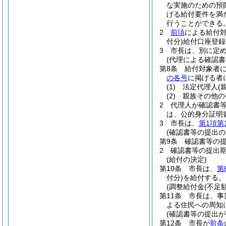
な実施のための預
げる給付要件を満
行うことができる
2
前項
による給付
付分)
給付口座登録
3
市長は、別に定
(代理による確認書
第8条
給付対象者
の各号
に掲げる者
(1)
法定代理人
(
(2)
親族その他の
2
代理人が確認書
は、公的身分証明
3
市長は、
第1項第
(確認書等の提出の
第9条
確認書等の
2
確認書等の提出期
(給付の決定)
第10条
市長は、
第
付分)
を給付する。
(調整給付金(不足
第11条
市長は、事
よる住民への周知
(確認書等の提出
第12条
市長が
前条