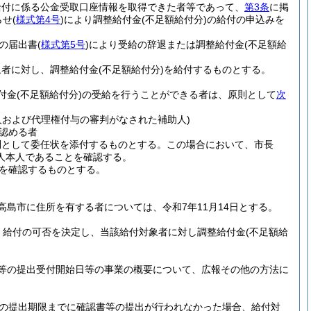
給付に係る公金受取口座情報を取得できた者等であって、
第3条
に掲
らせ
(
様式第4号
)
により調整給付金
(不足額給付分)
の給付の申込みを
の届出書
(
様式第5号
)
により受給の辞退または調整給付金
(不足額給
。
象者に対し、調整給付金
(不足額給付分)
を給付するものとする。
付金
(不足額給付分)
の受給を行うことができる者は、原則として
次
人および代理権付与の審判がなされた補助人)
認める者
則として委任状を添付するものとする。
この場合において、市長
人本人であることを確認する。
を確認するものとする。
高島市に住所を有する者については、令和7年11月14日とする。
、給付の可否を決定し、当該給付対象者に対し調整給付金
(不足額給
等の提出受付開始日等の事業の概要について、広報その他の方法に
の提出期限までに確認書等の提出が行われなかった場合、給付対