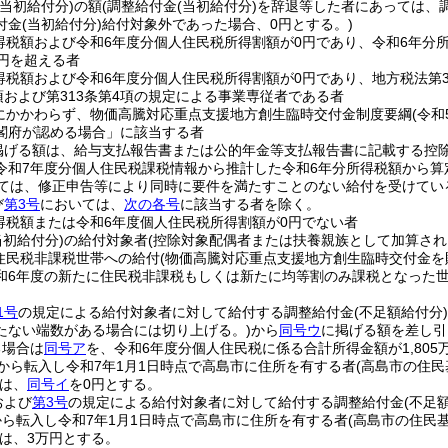
(当初給付分)
の額
(調整給付金
(当初給付分)
を辞退等した者にあっては、
付金
(当初給付分)
給付対象外であった場合、0円とする。)
得税額および令和6年度分個人住民税所得割額が0円であり、令和6年分
万円を超える者
得税額および令和6年度分個人住民税所得割額が0円であり、地方税法第3
項および第313条第4項の規定による事業専従者である者
にかかわらず、物価高騰対応重点支援地方創生臨時交付金制度要綱
(令和
閣府が認める場合」に該当する者
掲げる額は、給与支払報告書または公的年金等支払報告書に記載する控
令和7年度分個人住民税課税情報から推計した令和6年分所得税額から算
ては、修正申告等により同時に要件を満たすことのない給付を受けてい
び
第3号
においては、
次の各号
に該当する者を除く。
得税額または令和6年度個人住民税所得割額が0円でない者
当初給付分)
の給付対象者
(控除対象配偶者または扶養親族として加算され
住民税非課税世帯への給付
(物価高騰対応重点支援地方創生臨時交付金を
和6年度の新たに住民税非課税もしくは新たに均等割のみ課税となった
1号
の規定による給付対象者に対して給付する調整給付金
(不足額給付分)
たない端数がある場合には切り上げる。)
から
同号ウ
に掲げる額を差し引
る場合は
同号ア
を、令和6年度分個人住民税に係る合計所得金額が1,805
外から転入し令和7年1月1日時点で高島市に住所を有する者
(高島市の住
は、
同号イ
を0円とする。
および
第3号
の規定による給付対象者に対して給付する調整給付金
(不足
から転入し令和7年1月1日時点で高島市に住所を有する者
(高島市の住民
は、3万円とする。