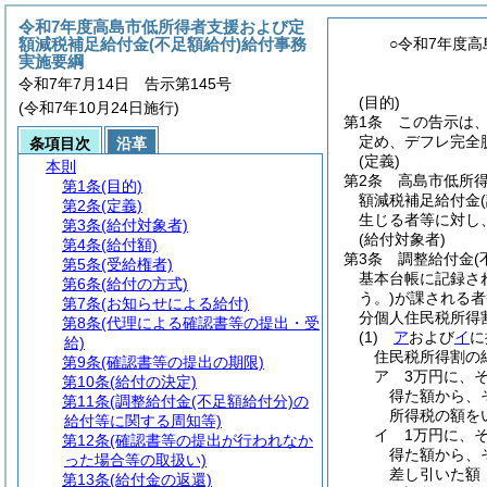
令和7年度高島市低所得者支援および定
額減税補足給付金(不足額給付)給付事務
○令和7年度
実施要綱
令和7年7月14日 告示第145号
(目的)
(令和7年10月24日施行)
第1条
この告示は
定め、デフレ完全
条項目次
沿革
(定義)
本則
第2条
高島市低所
第1条
(目的)
額減税補足給付金
第2条
(定義)
生じる者等に対し
第3条
(給付対象者)
(給付対象者)
第4条
(給付額)
第3条
調整給付金
(
第5条
(受給権者)
基本台帳に記録さ
第6条
(給付の方式)
う。)
が課される者
第7条
(お知らせによる給付)
分個人住民税所得割
第8条
(代理による確認書等の提出・受
(1)
ア
および
イ
に
給)
住民税所得割の
第9条
(確認書等の提出の期限)
ア
3万円に、
第10条
(給付の決定)
得た額から、
第11条
(調整給付金(不足額給付分)の
所得税の額を
給付等に関する周知等)
イ
1万円に、
第12条
(確認書等の提出が行われなか
得た額から、
った場合等の取扱い)
差し引いた額
第13条
(給付金の返還)