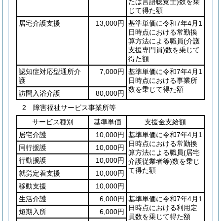
たは言語聴覚士)
数を乗
じて得た額
居宅介護支援
13,000円
基準単価に令和7年4月1
日時点における常勤換
算方法による職員
(介護
支援専門員)
数を乗じて
得た額
認知症対応型通所介
7,000円
基準単価に令和7年4月1
護
日時点における事業所
数を乗じて得た額
訪問入浴介護
80,000円
2 障害福祉サービス事業所等
サービス種別
基準単価
支援金支給額
居宅介護
10,000円
基準単価に令和7年4月1
日時点における常勤換
同行援護
10,000円
算方法による職員
(居宅
行動援護
10,000円
介護従業者等)
数を乗じ
て得た額
就労定着支援
10,000円
移動支援
10,000円
生活介護
6,000円
基準単価に令和7年4月1
日時点における利用定
短期入所
6,000円
員数を乗じて得た額