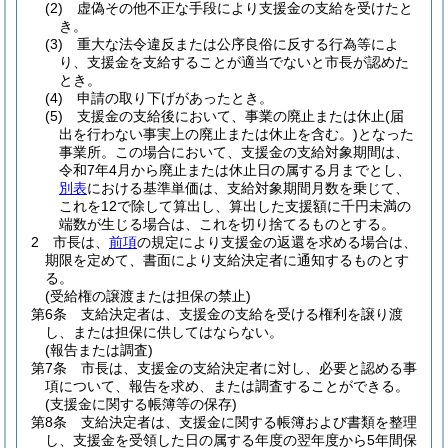
(2)
虚偽その他不正な手段により支援金の支給を受けたと
き。
(3)
重大な法令違反または公序良俗に反する行為等によ
り、支援金を支給することが適当でないと市長が認めた
とき。
(4)
申請の取り下げがあったとき。
(5)
支援金の支給後において、事業の廃止または休止
(届
出を行わない事実上の廃止または休止を含む。)
となった
事業所。
この場合において、支援金の支給対象期間は、
令和7年4月から廃止または休止日の属する月までとし、
別表
における基準単価は、支給対象期間月数を乗じて、
これを12で除して算出し、算出した支援額に千円未満の
端数が生じる場合は、これを切り捨てるものとする。
2
市長は、
前項
の規定により支援金の返還を求める場合は、
期限を定めて、書面により支給決定者に通知するものとす
る。
(受給権の譲渡または担保の禁止)
第6条
支給決定者は、支援金の支給を受ける権利を譲り渡
し、または担保に供してはならない。
(報告または調査)
第7条
市長は、支援金の支給決定者に対し、必要と認める事
項について、報告を求め、または調査することができる。
(支援金に関する帳簿等の保存)
第8条
支給決定者は、支援金に関する帳簿および書類を整理
し、支援金を受領した日の属する年度の翌年度から5年間保