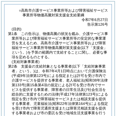
○高島市介護サービス事業所等および障害福祉サービス
事業所等物価高騰対策支援金支給要綱
令和7年6月27日
告示第126号
(目的)
第1条
この告示は、物価高騰の状況を鑑み、介護サービス事
業所等および障害福祉サービス事業所等の安定的な事業運
営を支えるため、高島市介護サービス事業所等および障害
福祉サービス事業所等物価高騰対策支援金
(以下「支援金」
という。)
を予算の範囲内で支給することに関し、必要な事
項を定めるものとする。
(支給対象事業者)
第2条
支援金の支給対象となる事業者
(以下「支給対象事業
者」という。)
は、令和7年4月1日時点において介護保険法
(平成9年法律第123号)
による指定または許可を受け市内で
介護サービスを提供する事業者、老人福祉法
(昭和38年法律
第133号)
第15条第4項の規定による許可を受け市内でサー
ビスを提供する事業者、障害者の日常生活及び社会生活を
総合的に支援するための法律
(平成17年法律第123号)
による
指定を受け市内で障害福祉サービスまたは相談支援を提供
する事業者、児童福祉法
(昭和22年法律第164号)
による指定
を受け市内で障害児通所支援または障害児相談支援を提供
する事業者および市の委託を受け地域生活支援事業を行う