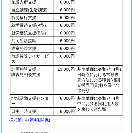
施設入所支援
6,000円
自立訓練
(生活訓練)
6,000円
就労移行支援
6,000円
就労継続支援
(A型)
6,000円
就労継続支援
(B型)
6,000円
共同生活援助
6,000円
児童発達支援
6,000円
放課後等デイサービ
6,000円
ス
計画相談支援
13,000円
基準単価に令和7年4月1
障害児相談支援
日時点における常勤換
算方法による職員
(相談
支援専門員)
数を乗じて
得た額
地域活動支援センタ
6,000円
基準単価に令和7年4月
ー
中における実利用人数
を乗じて得た額
日中一時支援
6,000円
様式第1号
(第4条関係)