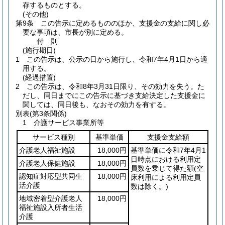
存するものとする。
(その他)
第9条
この告示に定めるもののほか、支援金の支給に関し必
要な事項は、市長が別に定める。
付
則
(施行期日)
1
この告示は、公示の日から施行し、令和7年4月1日から適
用する。
(経過措置)
2
この告示は、令和8年3月31日限り、その効力を失う。
た
だし、同日までにこの告示に基づき支給決定した支援金に
関しては、同日後も、なおその効力を有する。
別表
(第3条関係)
1 介護サービス事業所等
サービス種別
基準単価
支援金支給額
介護老人福祉施設
18,000円
基準単価に令和7年4月1
日時点における利用定
介護老人保健施設
18,000円
員数を乗じて得た額
(空
認知症対応型共同生
18,000円
床利用による利用定員
活介護
数は除く。)
地域密着型介護老人
18,000円
福祉施設入所者生活
介護