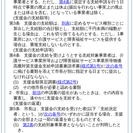
事業者とする。
ただし、
第4条
に規定する支給申請を行う日
時点で事業の廃止または休止
(届出を行わない事実上の廃止
または休止を含む。)
となっている事業者は除く。
(支援金の支給額等)
第3条
支援金の支給額は、
別表
に定めるサービス種別ごとに
算出した支給額の合計額とし、支給額に千円未満の端数が
生じる場合は、これを切り捨てるものとする。
ただし、1事
業所において介護サービスと障害福祉サービスを提供する
場合は、重複支給しないものとする。
(支援金の支給申請等)
第4条
支援金の支給を受けようとする支給対象事業者は、介
護サービス事業所等および障害福祉サービス事業所等物価
高騰対策支援金支給申請書兼請求書
(
様式第1号
)
に
次の各号
に掲げる書類を添えて市長が別に指定する日までに提出し
なければならない。
(1)
支援金額算定調書
(
様式第2号
)
(2)
その他市長が必要と認める書類
2
市長は、
前項
の申請書の提出があったときは、その内容を
審査し、速やかに支援金を支給する。
(支援金の返還)
第5条
市長は、支援金の支給を受けた者
(以下「支給決定
者」という。)
が
次の各号
のいずれかに該当する場合、支援
金の全部または一部の返還を命じるものとする。
(1)
第2条
の支給対象事業者とならないことが判明したと
き。