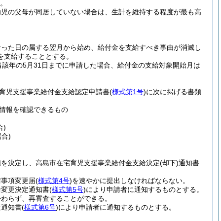
。
幼児の父母が同居していない場合は、生計を維持する程度が最も高
なった日の属する翌月から始め、給付金を支給すべき事由が消滅し
を支給することとする。
該年の5月31日までに申請した場合、給付金の支給対象開始月は
育児支援事業給付金支給認定申請書
(
様式第1号
)
に次に掲げる書類
情報を確認できるもの
)
合)
額を決定し、高島市在宅育児支援事業給付金支給決定
(却下)
通知書
請事項変更届
(
様式第4号
)
を速やかに提出しなければならない。
給変更決定通知書
(
様式第5号
)
により申請者に通知するものとする。
かわらず、再審査することができる。
査通知書
(
様式第6号
)
により申請者に通知するものとする。