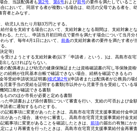
場合、当該配偶者も
第2号
、
第6号
および
前号
の要件を満たしていること
場合において、同居する者が複数いる場合は、幼児の父母である者を、
養育者とみなす。
、幼児1人当たり月額3万円とする。
り給付金を支給する場合において、支給対象となる期間は、支給対象と
終わる。
ただし、申請当月初日時点で要件を満たす場合について当月分
わらず、毎年4月1日において、
前条
の支給対象者の要件を満たす者が当
する。
決定等)
給を受けようとする支給対象者
(以下「申請者」という。)
は、高島市在宅
提出しなければならない。
者の配偶者および幼児の健康保険証または資格確認書の写し等保険資格
との続柄が住民基本台帳で確認できない場合、続柄を確認できるもの
金等受給申請状況証明書
(
様式第2号
)
(申請者または配偶者が公務員の場合
る児童手当の受給を証明する書類
(市以外から児童手当を受給している場
機関口座が確認できる書類
るもののほか市長が必要と定める書類
あった申請書および添付書類について審査を行い、支給の可否および金
申請者に通知するものとする。
書の記載事項に変更があったときは、高島市在宅育児支援事業給付金申
届出があった場合、速やかに審査し、高島市在宅育児支援事業給付金支
の記載事項に変更があることを確認したときは、
前項
の届出の有無にか
規定により再審査を行ったときは、高島市在宅育児支援事業給付金再審