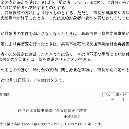
付金の支給決定を受けた者
(以下「受給者」という。)
に対し、4月分から7
の4月に受給者へ支給するものとする。
は、口座振替の方法により行うものとする。
ただし、市長が当該支払方
の支給期間が終了したとき、または支給対象者の要件を満たさなくなっ
支給対象者の要件を満たさなくなったときは、高島市在宅育児支援事業
規定により再審査を行ったときは、高島市在宅育児支援事業給付金再審
給者がこの規定に違反したときまたは偽り、その他不正な手段により給
給付金の全部または一部を返還させることができる。
定めるもののほか、給付金の支給に関し必要な事項は、市長が別に定め
2年3月31日限り、その効力を失う。
)