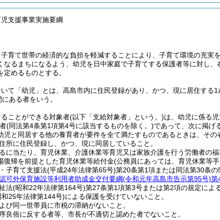
育児支援事業実施要綱
、子育て世帯の経済的な負担を軽減することにより、子育て環境の充実
くなるまちになるよう、幼児を日中家庭で子育てする保護者等に対し、
を定めるものとする。
いて「幼児」とは、高島市内に住民登録があり、かつ、現に居住する1
間にある者をいう。
けることができる対象者
(以下「支給対象者」という。)
は、幼児に係る児
者
(同法第4条第1項第4号に該当するものを除く。)
であって、次に掲げ
幼児と同居する他の養育者が要件を全て満たすものであるときは、その
住所に住民登録し、かつ、現に同居していること。
るに当たり、育児休業、介護休業等育児又は家族介護を行う労働者の福
場復帰を前提とした育児休業等給付金
(公務員にあっては、育児休業等手
・子育て支援法
(平成24年法律第65号)
第20条第1項または同法第30条
認可外保育施設等利用者助成金交付要綱
(令和元年高島市告示第95号)
第
祉法
(昭和22年法律第164号)
第27条第1項第3号または第2項の規定に
昭和25年法律第144号)
による保護を受けていないこと。
よび同一世帯員に市税の滞納がないこと。
序良俗に反する者等、市長が不適切と認めた者でないこと。