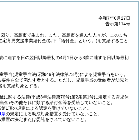
令和7年6月27日
告示第114号
を図り、高島市で生まれ、また、高島市を選んだ人々が、このまち
在宅育児支援事業給付金
(以下「給付金」という。)
を支給すること
歳に達する日の翌日以降最初の4月1日から3歳に達する日以降最初
童手当
(児童手当法
(昭和46年法律第73号)
による児童手当をいう。
る要件を全て満たす者とする。
ただし、児童手当の受給者が幼児と
者を支給対象とする。
祉に関する法律
(平成3年法律第76号)
第2条第1号に規定する育児休
当金)
その他それに類する給付金等を受給していないこと。
の5第1項の規定による認定を受けていないこと。
4条
の規定による助成対象措置を受けていないこと。
よる措置の決定または委託をされていないこと。