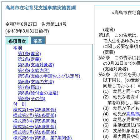
高島市在宅育児支援事業実施要綱
○高島市在宅
令和7年6月27日 告示第114号
(趣旨)
(令和8年3月31日施行)
第1条
この告示は
で人生をあゆみた
条項目次
沿革
に関し必要な事項
本則
(定義)
第1条
(趣旨)
第2条
この告示にお
第2条
(定義)
の3月31日までの
第3条
(支給対象者)
(支給対象者)
第4条
(支給内容)
第3条
給付金を受
第5条
(支給の申請および決定等)
以下同じ。)
の受給
第6条
(支給の方法)
同居しておらず、
第7条
(届出)
(1)
幼児と同一の
第8条
(給付金の返還)
(2)
幼児を養育す
第9条
(その他)
業を取得し、職
付 則
(3)
幼児が子ども
様式第1号
(第5条関係)
(4)
幼児が
高島市
様式第2号
(第5条関係)
(5)
幼児が児童福
様式第3号
(第5条関係)
(6)
生活保護法
(
様式第4号
(第5条関係)
(7)
支給対象者お
様式第5号
(第5条関係)
(8)
暴力団員や公
様式第6号
(第5条、第7条関係)