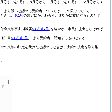
月分までを9月に、8月分から11月分までを12月に、12月分から3
法により難いと認める受給者については、この限りでない。
たときは、
第1項
の規定にかかわらず、速やかに支給するものとす
給付金支給事由消滅届
(
様式第7号
)
を速やかに市長に提出しなければ
査通知書
(
様式第6号
)
により受給者に通知するものとする。
付金の支給の決定を受けたと認めるときは、支給の決定を取り消
る。