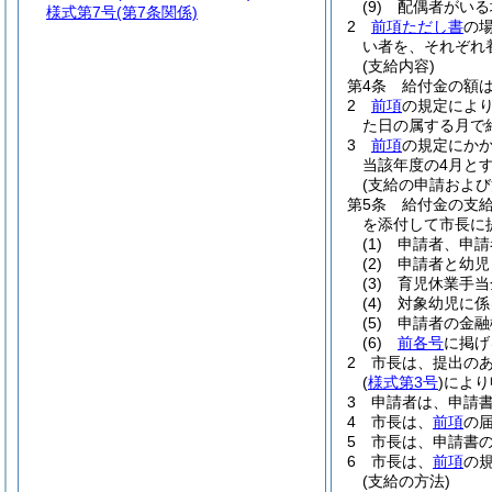
(9)
配偶者がいる
様式第7号
(第7条関係)
2
前項ただし書
の
い者を、それぞれ
(支給内容)
第4条
給付金の額は
2
前項
の規定によ
た日の属する月で
3
前項
の規定にかか
当該年度の4月と
(支給の申請および
第5条
給付金の支
を添付して市長に
(1)
申請者、申請
(2)
申請者と幼児
(3)
育児休業手当
(4)
対象幼児に係
(5)
申請者の金融
(6)
前各号
に掲げ
2
市長は、提出の
(
様式第3号
)
により
3
申請者は、申請
4
市長は、
前項
の
5
市長は、申請書
6
市長は、
前項
の
(支給の方法)