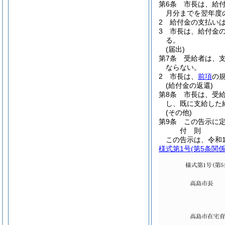
第6条
市長は、給
月分までを翌年度
2
給付金の支払い
3
市長は、給付金
る。
(届出)
第7条
受給者は、
ならない。
2
市長は、
前項
の
(給付金の返還)
第8条
市長は、受
し、既に支給した
(その他)
第9条
この告示に
付
則
この告示は、令和1
様式第1号
(第5条関係