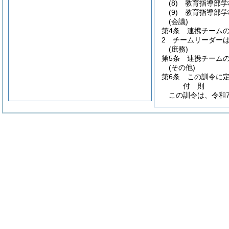
(8)
教育指導部学
(9)
教育指導部学
(会議)
第4条
連携チーム
2
チームリーダー
(庶務)
第5条
連携チーム
(その他)
第6条
この訓令に
付
則
この訓令は、令和