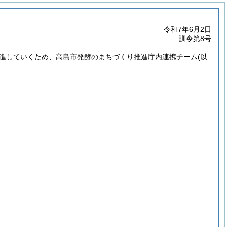
令和7年6月2日
訓令第8号
進していくため、高島市発酵のまちづくり推進庁内連携チーム
(以