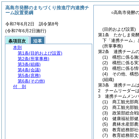
高島市発酵のまちづくり推進庁内連携チ
ーム設置要綱
○高島市発酵
令和7年6月2日 訓令第8号
(目的および設置)
(令和7年6月2日施行)
第1条
たかしま発
下「連携チーム」
条項目次
沿革
(所掌事務)
本則
第2条
連携チーム
第1条
(目的および設置)
(1)
構想に係る施
第2条
(所掌事務)
(2)
構想に係る実
第3条
(組織)
(3)
構想に係る情
第4条
(会議)
(4)
その他、構想
第5条
(庶務)
(組織)
第6条
(その他)
第3条
連携チーム
付 則
2
チームリーダー
3
連携チームメン
(1)
商工観光部商
(2)
商工観光部観
(3)
政策部総合戦
(4)
健康福祉部健
(5)
農林水産部農
(6)
教育総務部社
(7)
教育総務部文