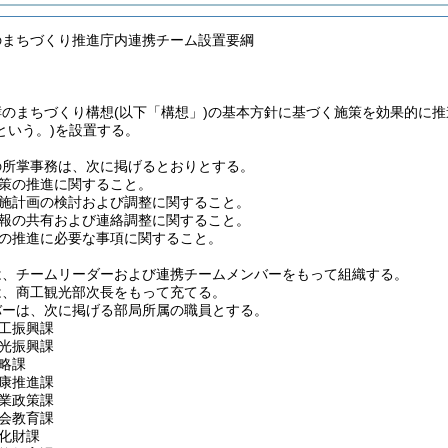
のまちづくり推進庁内連携チーム設置要綱
酵のまちづくり構想
(以下「構想」)
の基本方針に基づく施策を効果的に推
という。)
を設置する。
の所掌事務は、次に掲げるとおりとする。
策の推進に関すること。
施計画の検討および調整に関すること。
報の共有および連絡調整に関すること。
の推進に必要な事項に関すること。
は、チームリーダーおよび連携チームメンバーをもって組織する。
は、商工観光部次長をもって充てる。
バーは、次に掲げる部局所属の職員とする。
工振興課
光振興課
略課
康推進課
業政策課
会教育課
化財課