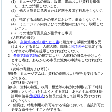
(1)
ミュージアムの施設、設備、備品および資料を損傷
し、または汚損しないこと。
(2)
他の入館者に危害または迷惑を及ぼす行為をしないこ
と。
(3)
指定する場所以外の場所において、飲食しないこと。
(4)
ミュージアム内およびその敷地内において、喫煙しな
いこと。
(5)
その他教育委員会が指示する事項
(入館料の減免)
第4条
条例第6条第1項ただし書
に規定する減額の適用を受
けようとする者は、入館の際、職員に
同項各号
に規定する
いずれかの手帳を提示しなければならない。
2
条例第6条第3項
の規定により、入館料の減免を受けよう
とする者は、あらかじめ市長に減免の申請をしなければな
らない。
(資料の寄贈および寄託)
第5条
ミュージアムは、資料の寄贈および寄託を受けること
ができる。
(資料利用の許可)
第6条
資料の熟覧、模写、模造等の特別な利用
(以下「特別
利用」という。)
をしようとする者は、あらかじめ特別利用
許可申請書
(
別記様式
)
を館長に提出して許可を受けなけれ
ばならない。
2
館長は、特別利用の許可をする場合において、当該許可に
必要な条件を付すことができる。